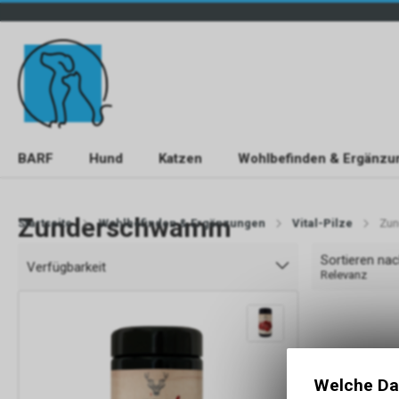
BARF
Hund
Katzen
Wohlbefinden & Ergänzu
Zunderschwamm
Startseite
Wohlbefinden & Ergänzungen
Vital-Pilze
Zu
Sortieren na
Verfügbarkeit
Relevanz
Welche Da