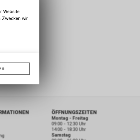
er Website
en Zwecken wir
gen auf
ots, wie die
en
ass die
nformationen
ORMATIONEN
ÖFFNUNGSZEITEN
Montag - Freitag
09:00 - 12:30 Uhr
14:00 - 18:30 Uhr
Samstag
ng