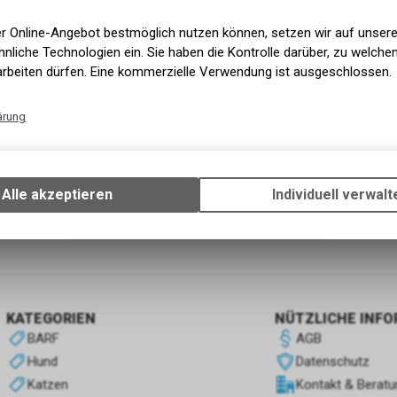
er Online-Angebot bestmöglich nutzen können, setzen wir auf unser
nliche Technologien ein. Sie haben die Kontrolle darüber, zu welch
arbeiten dürfen. Eine kommerzielle Verwendung ist ausgeschlossen.
ärung
Technische Funktionen
Wir erfassen und speichern bestimmte Interaktionen und Einstellun
Ihrem Gerät, um die grundlegenden Funktionen unseres Online-Angeb
Alle akzeptieren
Individuell verwalt
Verwendung des Warenkorbs, zu ermöglichen. Bitte beachten Sie, d
gespeicherten Daten keinerlei Rückschlüsse auf Ihre persönlichen I
1
von
1
Produkten
zulassen.
KATEGORIEN
NÜTZLICHE INF
BARF
AGB
Hund
Datenschutz
Katzen
Kontakt & Beratu