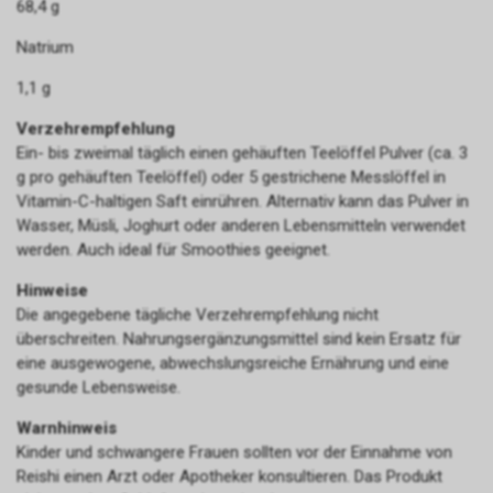
68,4 g
Natrium
1,1 g
Verzehrempfehlung
Ein- bis zweimal täglich einen gehäuften Teelöffel Pulver (ca. 3
g pro gehäuften Teelöffel) oder 5 gestrichene Messlöffel in
Vitamin-C-haltigen Saft einrühren. Alternativ kann das Pulver in
Wasser, Müsli, Joghurt oder anderen Lebensmitteln verwendet
werden. Auch ideal für Smoothies geeignet.
Hinweise
Die angegebene tägliche Verzehrempfehlung nicht
überschreiten. Nahrungsergänzungsmittel sind kein Ersatz für
eine ausgewogene, abwechslungsreiche Ernährung und eine
gesunde Lebensweise.
Warnhinweis
Kinder und schwangere Frauen sollten vor der Einnahme von
Reishi einen Arzt oder Apotheker konsultieren. Das Produkt