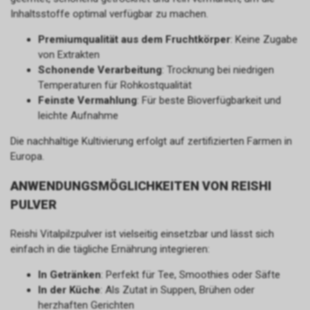
Inhaltsstoffe optimal verfügbar zu machen.
Premiumqualität aus dem Fruchtkörper
: Keine Zugabe
von Extrakten
Schonende Verarbeitung
: Trocknung bei niedrigen
Temperaturen für Rohkostqualität
Feinste Vermahlung
: Für beste Bioverfügbarkeit und
leichte Aufnahme
Die nachhaltige Kultivierung erfolgt auf zertifizierten Farmen in
Europa.
ANWENDUNGSMÖGLICHKEITEN VON REISHI
PULVER
Reishi Vitalpilzpulver ist vielseitig einsetzbar und lässt sich
einfach in die tägliche Ernährung integrieren:
In Getränken
: Perfekt für Tee, Smoothies oder Säfte
In der Küche
: Als Zutat in Suppen, Brühen oder
herzhaften Gerichten