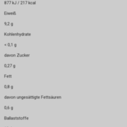
877 kJ / 217 kcal
Eiweiß
9,2 g
Kohlenhydrate
< 0,1 g
davon Zucker
0,27 g
Fett
0,8 g
davon ungesättigte Fettsäuren
0,6 g
Ballaststoffe