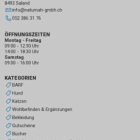
8493 Saland
info
@
naturnah-gmbh.ch
052 386 31 76
ÖFFNUNGSZEITEN
Montag - Freitag
09:00 - 12:30 Uhr
14:00 - 18:30 Uhr
Samstag
09:00 - 16:00 Uhr
KATEGORIEN
BARF
Hund
Katzen
Wohlbefinden & Ergänzungen
Bekleidung
Gutscheine
Bücher