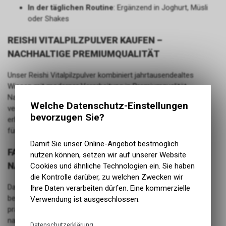
In der täglichen Routine
: Ergänzend in Joghurt, Müsli
oder Shakes
REISHI VITALPILZPULVER KAUFEN –
NACHHALTIGE PREMIUMQUALITÄT
Unser Reishi Vitalpilzpulver kombiniert jahrtausendealtes
Wissen mit moderner Verarbeitung in Premiumqualität.
Nachhaltig hergestellt und in lichtgeschütztem Miron-Glas
Welche Datenschutz-Einstellungen
verpackt, bleibt die Frische und Qualität des Pulvers optimal
bevorzugen Sie?
erhalten. Entdecke die Essenz des „Pilzes der Unsterblichkeit“
für deinen Alltag.
Damit Sie unser Online-Angebot bestmöglich
FAZIT: REISHI VITALPILZPULVER – NATÜRLICH,
nutzen können, setzen wir auf unserer Website
NACHHALTIG UND WERTVOLL
Cookies und ähnliche Technologien ein. Sie haben
die Kontrolle darüber, zu welchen Zwecken wir
Das Reishi Vitalpilzpulver bringt die Kraft eines der
Ihre Daten verarbeiten dürfen. Eine kommerzielle
bedeutendsten Vitalpilze der chinesischen Tradition in eine
Verwendung ist ausgeschlossen.
praktische, moderne Form. Mit seinem reinen Fruchtkörper,
nachhaltiger Kultivierung und traditioneller Verarbeitung ist es
Datenschutzerklärung