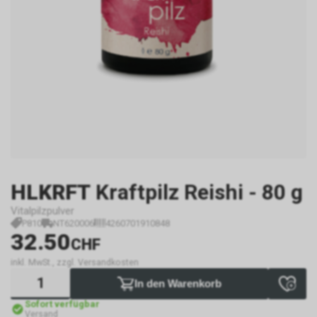
HLKRFT
Kraftpilz Reishi - 80 g
Vitalpilzpulver
P810
NT620006
4260701910848
32.50
CHF
inkl. MwSt., zzgl. Versandkosten
In den Warenkorb
Sofort verfügbar
Versand