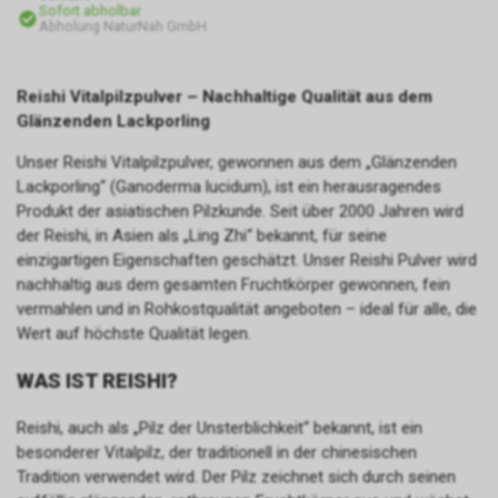
Sofort abholbar
Abholung NaturNah GmbH
Reishi Vitalpilzpulver – Nachhaltige Qualität aus dem
Glänzenden Lackporling
Unser Reishi Vitalpilzpulver, gewonnen aus dem „Glänzenden
Lackporling“ (Ganoderma lucidum), ist ein herausragendes
Produkt der asiatischen Pilzkunde. Seit über 2000 Jahren wird
der Reishi, in Asien als „Ling Zhi“ bekannt, für seine
einzigartigen Eigenschaften geschätzt. Unser Reishi Pulver wird
nachhaltig aus dem gesamten Fruchtkörper gewonnen, fein
vermahlen und in Rohkostqualität angeboten – ideal für alle, die
Wert auf höchste Qualität legen.
WAS IST REISHI?
Reishi, auch als „Pilz der Unsterblichkeit“ bekannt, ist ein
besonderer Vitalpilz, der traditionell in der chinesischen
Tradition verwendet wird. Der Pilz zeichnet sich durch seinen