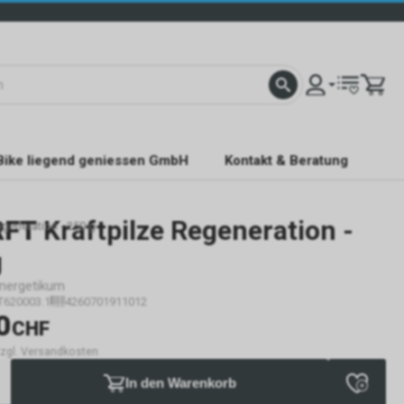
Bike liegend geniessen GmbH
Kontakt & Beratung
RFT
Kraftpilze Regeneration -
generation - 250 g
g
ynergetikum
T620003.1
4260701911012
0
CHF
 zzgl. Versandkosten
In den Warenkorb