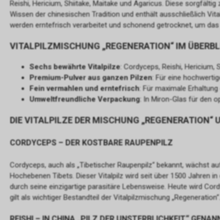
Reishi, Hericium, Shiitake, Maitake und Agaricus. Diese sorgfäl
Wissen der chinesischen Tradition und enthält ausschließlich Vital
werden erntefrisch verarbeitet und schonend getrocknet, um das
VITALPILZMISCHUNG „REGENERATION“ IM ÜBERBL
Sechs bewährte Vitalpilze
: Cordyceps, Reishi, Hericium, 
Premium-Pulver aus ganzen Pilzen
: Für eine hochwer
Fein vermahlen und erntefrisch
: Für maximale Erhaltung
Umweltfreundliche Verpackung
: In Miron-Glas für den 
DIE VITALPILZE DER MISCHUNG „REGENERATION“ 
CORDYCEPS – DER KOSTBARE RAUPENPILZ
Cordyceps, auch als „Tibetischer Raupenpilz“ bekannt, wächst a
Hochebenen Tibets. Dieser Vitalpilz wird seit über 1500 Jahren in
durch seine einzigartige parasitäre Lebensweise. Heute wird Cord
gilt als wichtiger Bestandteil der Vitalpilzmischung „Regeneration“
REISHI – IN CHINA „PILZ DER UNSTERBLICHKEIT“ GENAN