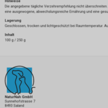
Hinweise
Die angegebene tägliche Verzehrempfehlung nicht überschreiten.
eine ausgewogene, abwechslungsreiche Ernährung und eine ges
Lagerung
Geschlossen, trocken und lichtgeschützt bei Raumtemperatur. A
Inhalt
100 g / 250 g
NaturNah GmbH
Sunnehofstrasse 7
8493 Saland