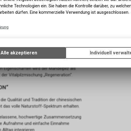
nliche Technologien ein. Sie haben die Kontrolle darüber, zu welch
arbeiten dürfen. Eine kommerzielle Verwendung ist ausgeschlossen.
rdankt seinen Namen der Freude, die sein Fund
ne vielseitigen Inhaltsstoffe geschätzt. Der Maitake
ärung
 und eine perfekte Ergänzung für die Mischung
Technische Funktionen
Wir erfassen und speichern bestimmte Interaktionen und Einstellun
Ihrem Gerät, um die grundlegenden Funktionen unseres Online-Angeb
Alle akzeptieren
Individuell verwalt
Verwendung des Warenkorbs, zu ermöglichen. Bitte beachten Sie, d
tammt ursprünglich aus dem brasilianischen
gespeicherten Daten keinerlei Rückschlüsse auf Ihre persönlichen I
 Eigenschaften wird der Mandelpilz als
zulassen.
 der Vitalpilzmischung „Regeneration“.
ON“
die Qualität und Tradition der chinesischen
bt das volle Naturstoff-Spektrum erhalten.
rbelassene, hochwertige Zusammensetzung
ste Aufnahme und einfache Einnahme
n Alltag integrieren