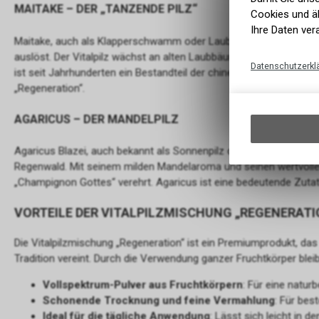
MAITAKE – DER „TANZENDE PILZ“
Cookies und äh
Ihre Daten ver
Maitake, auch als Klapperschwamm oder Laubporling bekannt, ve
auslöst. Der Vitalpilz wächst an alten Laubbäumen und ist für sei
Datenschutzerkl
ist seit Jahrhunderten ein Bestandteil der chinesischen Tradition
„Regeneration“.
AGARICUS – DER MANDELPILZ
Agaricus Blazei, auch bekannt als Sonnenpilz oder Mandelpilz, s
Regenwald. Mit seinem milden Mandelaroma und seinen wertvollen
„Champignon Gottes“ verehrt. Agaricus ist eine bedeutende Zutat
VORTEILE DER VITALPILZMISCHUNG „REGENERATI
Die Vitalpilzmischung „Regeneration“ ist ein Premiumprodukt, das 
Tradition vereint. Durch die Verwendung ganzer Fruchtkörper blei
Vollspektrum-Pulver aus Fruchtkörpern
: Für eine natu
Schonende Trocknung und feine Vermahlung
: Für be
Ideal für die tägliche Anwendung
: Lässt sich leicht in de