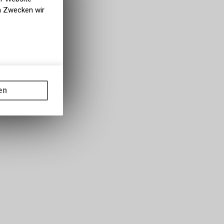
en Zwecken wir
gen auf
ots, wie die
en
ass die
nformationen