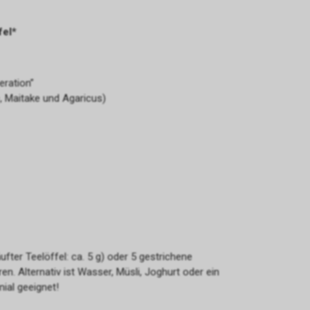
fel*
eration”
e, Maitake und Agaricus)
fter Teelöffel: ca. 5 g) oder 5 gestrichene
n. Alternativ ist Wasser, Müsli, Joghurt oder ein
nial geeignet!