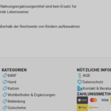
 Nahrungsergänzungsmittel sind kein Ersatz für
unde Lebensweise.
ußerhalb der Reichweite von Kindern aufbewahren.
KATEGORIEN
NÜTZLICHE INF
BARF
AGB
Hund
Datenschutz
Katzen
Kontakt & Beratu
ZAHLUNGSMETH
Wohlbefinden & Ergänzungen
Bekleidung
Gutscheine