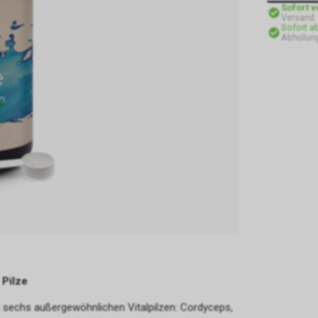
Sofort 
Versand
Sofort a
Abholun
 Pilze
on sechs außergewöhnlichen Vitalpilzen: Cordyceps,