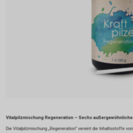
Vitalpilzmischung Regeneration – Sechs außergewöhnliche
Die Vitalpilzmischung „Regeneration“ vereint die Inhaltsstoffe v