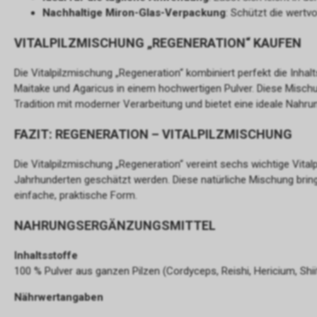
Nachhaltige Miron-Glas-Verpackung
: Schützt die wertv
VITALPILZMISCHUNG „REGENERATION“ KAUFEN
Die Vitalpilzmischung „Regeneration“ kombiniert perfekt die Inhalt
Maitake und Agaricus in einem hochwertigen Pulver. Diese Mischu
Tradition mit moderner Verarbeitung und bietet eine ideale Nahr
FAZIT: REGENERATION – VITALPILZMISCHUNG
Die Vitalpilzmischung „Regeneration“ vereint sechs wichtige Vitalpi
Jahrhunderten geschätzt werden. Diese natürliche Mischung bring
einfache, praktische Form.
NAHRUNGSERGÄNZUNGSMITTEL
Inhaltsstoffe
100 % Pulver aus ganzen Pilzen (Cordyceps, Reishi, Hericium, Shi
Nährwertangaben