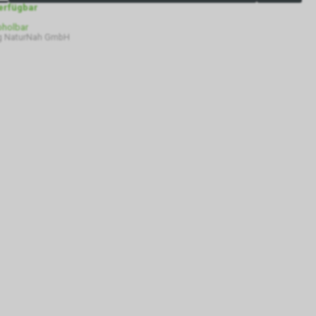
verfügbar
bholbar
g NaturNah GmbH