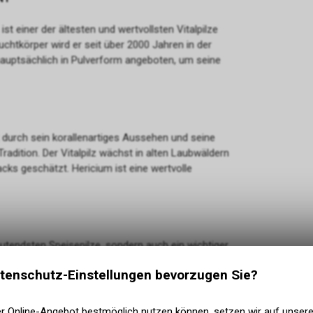
ist einer der ältesten und wertvollsten Vitalpilze
uchtkörper wird er seit über 2000 Jahren in der
d hauptsächlich in Pulverform angeboten, um seine
 durch sein korallenartiges Aussehen und seine
Tradition. Der Vitalpilz wächst in alten Laubwäldern
ks geschätzt. Hericium ist eine wertvolle
deutendsten Speisepilze, sondern auch ein wichtiger
 Pilze“ bezeichnet. Er ist für seinen intensiven
tenschutz-Einstellungen bevorzugen Sie?
iitake wächst auf Laubholz und wird in der
“ geschätzt.
er Online-Angebot bestmöglich nutzen können, setzen wir auf unser