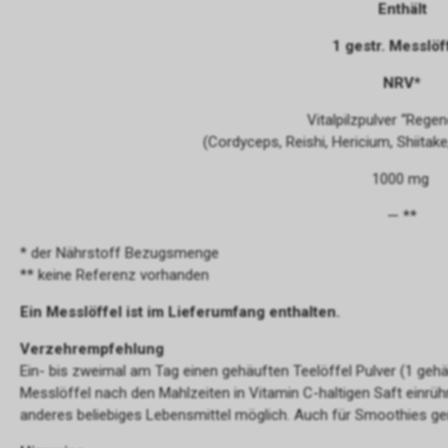
Enthält
1 gestr. Messlöf
NRV*
Vitalpilzpulver “Regen
(Cordyceps, Reishi, Hericium, Shiitak
1000 mg
— **
* der Nährstoff Bezugsmenge
** keine Referenz vorhanden
Ein Messlöffel ist im Lieferumfang enthalten.
Verzehrempfehlung
Ein- bis zweimal am Tag einen gehäuften Teelöffel Pulver (1 gehäu
Messlöffel nach den Mahlzeiten in Vitamin C-haltigen Saft einrühre
anderes beliebiges Lebensmittel möglich. Auch für Smoothies ge