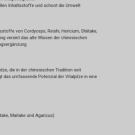
ollen Inhaltsstoffe und schont die Umwelt
sstoffe von Cordyceps, Reishi, Hericium, Shiitake,
ng vereint das alte Wissen der chinesischen
ungsergänzung.
lze, die in der chinesischen Tradition seit
t das umfassende Potenzial der Vitalpilze in eine
itake, Maitake und Agaricus)