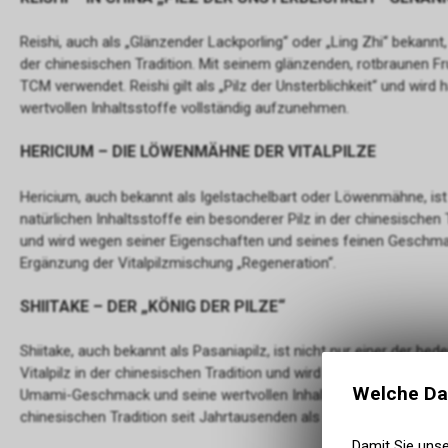
Reishi, auch als „Glänzender Lackporling“ oder „Ling Zhi“ bekannt, 
der chinesischen Tradition. Mit seinem glänzenden, rotbraunen Fr
TCM verwendet. Reishi gilt als „Pilz der Unsterblichkeit“ und wir
wertvollen Inhaltsstoffe vollständig aufzunehmen.
HERICIUM – DIE LÖWENMÄHNE DER VITALPILZE
Hericium, auch bekannt als Igelstachelbart oder Löwenmähne, ist
natürlichen Inhaltsstoffe ein besonderer Pilz in der chinesischen 
und wird wegen seiner Eigenschaften und seines feinen Geschmac
Ergänzung der Vitalpilzmischung „Regeneration“.
SHIITAKE – DER „KÖNIG DER PILZE“
Shiitake, auch bekannt als Pasaniapilz, ist nicht nur einer der be
Vitalpilz in der chinesischen Tradition und wird dort als „König der
Welche Da
Umami-Geschmack und seine wertvollen Inhaltsstoffe bekannt. Sh
chinesischen Tradition seit Jahrtausenden als „Elixier des Lebens
Damit Sie uns