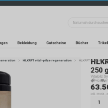
ngen
Bekleidung
Gutscheine
Bücher
Trike
HLK
eneration
HLKRFT vital-pilze regeneration
HLKRFT Kraftpilze Re
250 
Vitalpilz S
P928
N
63.5
inkl. MwSt.,