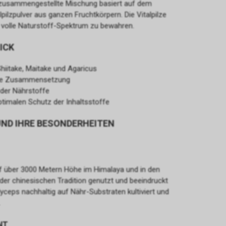
tig zusammengestellte Mischung basiert auf dem
pilzpulver aus ganzen Fruchtkörpern. Die Vitalpilze
 volle Naturstoff-Spektrum zu bewahren.
ICK
Shiitake, Maitake und Agaricus
tige Zusammensetzung
 der Nährstoffe
optimalen Schutz der Inhaltsstoffe
UND IHRE BESONDERHEITEN
uf über 3000 Metern Höhe im Himalaya und in den
 der chinesischen Tradition genutzt und beeindruckt
yceps nachhaltig auf Nähr-Substraten kultiviert und
.
NT