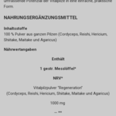
umfassende Potenzial der Vitalpilze in eine einfache, praktische
Form.
NAHRUNGSERGÄNZUNGSMITTEL
Inhaltsstoffe
100 % Pulver aus ganzen Pilzen (Cordyceps, Reishi, Hericium,
Shiitake, Maitake und Agaricus)
Nährwertangaben
Enthält
1 gestr. Messlöffel*
NRV*
Vitalpilzpulver “Regeneration”
(Cordyceps, Reishi, Hericium, Shiitake, Maitake und Agaricus)
1000 mg
— **