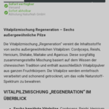
Sofort verfügbar
Versand
Sofort abholbar
Abholung NaturNah GmbH
Vitalpilzmischung Regeneration – Sechs
außergewöhnliche Pilze
Die Vitalpilzmischung „Regeneration“ vereint die Inhaltsstoffe
von sechs außergewöhnlichen Vitalpilzen: Cordyceps, Reishi,
Hericium, Shiitake, Maitake und Agaricus. Diese sorgfältig
zusammengestellte Mischung basiert auf dem Wissen der
chinesischen Tradition und enthält ausschließlich Vitalpilzpulver
aus ganzen Fruchtkörpern. Die Vitalpilze werden erntefrisch
verarbeitet und schonend getrocknet, um das volle Naturstoff-
Spektrum zu bewahren.
VITALPILZMISCHUNG „REGENERATION“ IM
ÜBERBLICK
Sechs bewährte Vitalpilze
: Cordyceps, Reishi, Hericium,