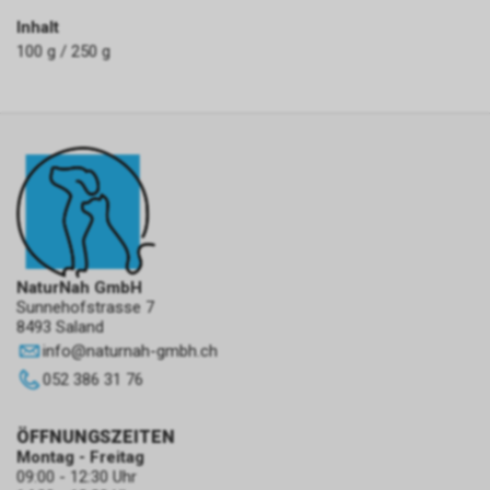
Inhalt
100 g / 250 g
NaturNah GmbH
Sunnehofstrasse 7
8493 Saland
info
@
naturnah-gmbh.ch
052 386 31 76
ÖFFNUNGSZEITEN
Montag - Freitag
09:00 - 12:30 Uhr