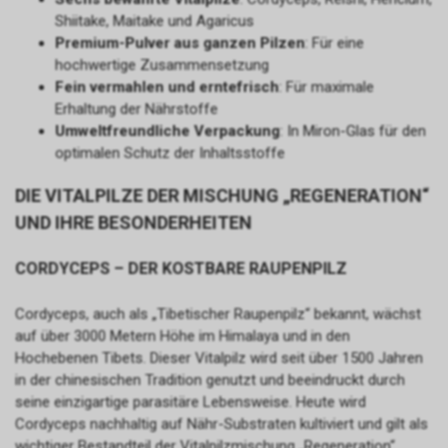
Shiitake, Maitake und Agaricus
Premium-Pulver aus ganzen Pilzen
: Für eine
hochwertige Zusammensetzung
Fein vermahlen und erntefrisch
: Für maximale
Erhaltung der Nährstoffe
Umweltfreundliche Verpackung
: In Miron-Glas für den
optimalen Schutz der Inhaltsstoffe
DIE VITALPILZE DER MISCHUNG „REGENERATION“
UND IHRE BESONDERHEITEN
CORDYCEPS – DER KOSTBARE RAUPENPILZ
Cordyceps, auch als „Tibetischer Raupenpilz“ bekannt, wächst
auf über 3000 Metern Höhe im Himalaya und in den
Hochebenen Tibets. Dieser Vitalpilz wird seit über 1500 Jahren
in der chinesischen Tradition genutzt und beeindruckt durch
seine einzigartige parasitäre Lebensweise. Heute wird
Cordyceps nachhaltig auf Nähr-Substraten kultiviert und gilt als
wichtiger Bestandteil der Vitalpilzmischung „Regeneration“.