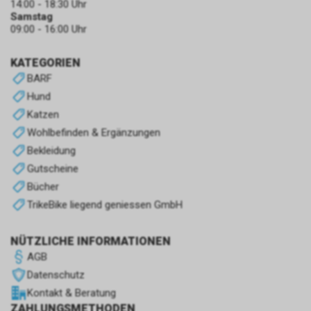
14:00 - 18:30 Uhr
Samstag
09:00 - 16:00 Uhr
KATEGORIEN
BARF
Hund
Katzen
Wohlbefinden & Ergänzungen
Bekleidung
Gutscheine
Bücher
TrikeBike liegend geniessen GmbH
NÜTZLICHE INFORMATIONEN
AGB
Datenschutz
Kontakt & Beratung
ZAHLUNGSMETHODEN