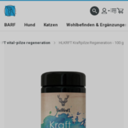
BARF
Hund
Katzen
Wohlbefinden & Ergänzungen
FT vital-pilze regeneration
HLKRFT Kraftpilze Regeneration - 100 g