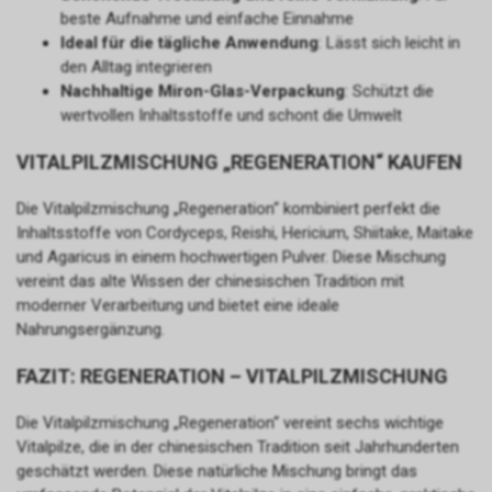
beste Aufnahme und einfache Einnahme
Ideal für die tägliche Anwendung
: Lässt sich leicht in
den Alltag integrieren
Nachhaltige Miron-Glas-Verpackung
: Schützt die
wertvollen Inhaltsstoffe und schont die Umwelt
VITALPILZMISCHUNG „REGENERATION“ KAUFEN
Die Vitalpilzmischung „Regeneration“ kombiniert perfekt die
Inhaltsstoffe von Cordyceps, Reishi, Hericium, Shiitake, Maitake
und Agaricus in einem hochwertigen Pulver. Diese Mischung
vereint das alte Wissen der chinesischen Tradition mit
moderner Verarbeitung und bietet eine ideale
Nahrungsergänzung.
FAZIT: REGENERATION – VITALPILZMISCHUNG
Die Vitalpilzmischung „Regeneration“ vereint sechs wichtige
Vitalpilze, die in der chinesischen Tradition seit Jahrhunderten
geschätzt werden. Diese natürliche Mischung bringt das