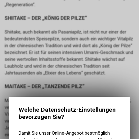
„Regeneration“.
SHIITAKE – DER „KÖNIG DER PILZE“
Shiitake, auch bekannt als Pasaniapilz, ist nicht nur einer der
bedeutendsten Speisepilze, sondern auch ein wichtiger Vitalpilz
in der chinesischen Tradition und wird dort als „König der Pilze“
bezeichnet. Er ist für seinen intensiven Umami-Geschmack und
seine wertvollen Inhaltsstoffe bekannt. Shiitake wächst auf
Laubholz und wird in der chinesischen Tradition seit
Jahrtausenden als „Elixier des Lebens“ geschätzt.
MAITAKE – DER „TANZENDE PILZ“
Maitake, auch als Klapperschwamm oder Laubporling bekannt,
verdankt seinen Namen der Freude, die sein Fund auslöst. Der
Welche Datenschutz-Einstellungen
Vitalpilz wächst an alten Laubbäumen und ist für seine
bevorzugen Sie?
vielseitigen Inhaltsstoffe geschätzt. Der Maitake ist seit
Jahrhunderten ein Bestandteil der chinesischen Tradition und
Damit Sie unser Online-Angebot bestmöglich
eine perfekte Ergänzung für die Mischung „Regeneration“.