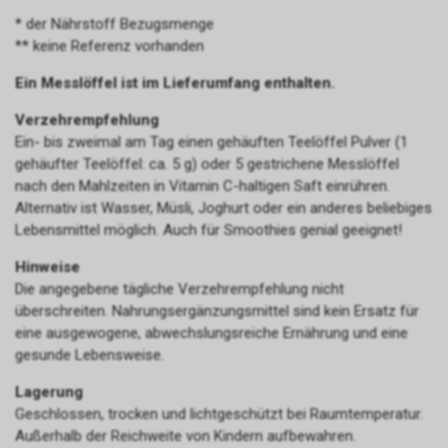
* der Nährstoff Bezugsmenge
** keine Referenz vorhanden
Ein Messlöffel ist im Lieferumfang enthalten.
Verzehrempfehlung
Ein- bis zweimal am Tag einen gehäuften Teelöffel Pulver (1
gehäufter Teelöffel: ca. 5 g) oder 5 gestrichene Messlöffel
nach den Mahlzeiten in Vitamin C-haltigen Saft einrühren.
Alternativ ist Wasser, Müsli, Joghurt oder ein anderes beliebiges
Lebensmittel möglich. Auch für Smoothies genial geeignet!
Hinweise
Die angegebene tägliche Verzehrempfehlung nicht
überschreiten. Nahrungsergänzungsmittel sind kein Ersatz für
eine ausgewogene, abwechslungsreiche Ernährung und eine
gesunde Lebensweise.
Lagerung
Geschlossen, trocken und lichtgeschützt bei Raumtemperatur.
Außerhalb der Reichweite von Kindern aufbewahren.