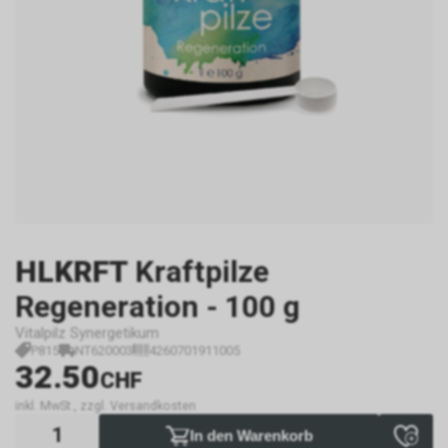
HLKRFT
Kraftpilze
Regeneration - 100 g
Vitalpilz Synergetikum
P815
NT620003
4260701911005
32.50
CHF
inkl. MwSt., zzgl. Versandkosten
In den Warenkorb