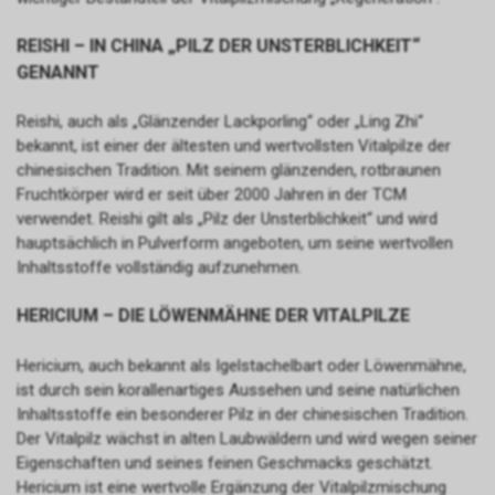
REISHI – IN CHINA „PILZ DER UNSTERBLICHKEIT“
GENANNT
Reishi, auch als „Glänzender Lackporling“ oder „Ling Zhi“
bekannt, ist einer der ältesten und wertvollsten Vitalpilze der
chinesischen Tradition. Mit seinem glänzenden, rotbraunen
Fruchtkörper wird er seit über 2000 Jahren in der TCM
verwendet. Reishi gilt als „Pilz der Unsterblichkeit“ und wird
hauptsächlich in Pulverform angeboten, um seine wertvollen
Inhaltsstoffe vollständig aufzunehmen.
HERICIUM – DIE LÖWENMÄHNE DER VITALPILZE
Hericium, auch bekannt als Igelstachelbart oder Löwenmähne,
ist durch sein korallenartiges Aussehen und seine natürlichen
Inhaltsstoffe ein besonderer Pilz in der chinesischen Tradition.
Der Vitalpilz wächst in alten Laubwäldern und wird wegen seiner
Eigenschaften und seines feinen Geschmacks geschätzt.
Hericium ist eine wertvolle Ergänzung der Vitalpilzmischung