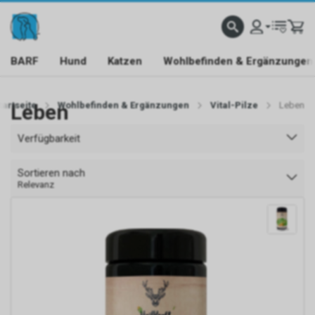
BARF
Hund
Katzen
Wohlbefinden & Ergänzungen
tartseite
Leben
Wohlbefinden & Ergänzungen
Vital-Pilze
Leben
Verfügbarkeit
Sortieren nach
Relevanz