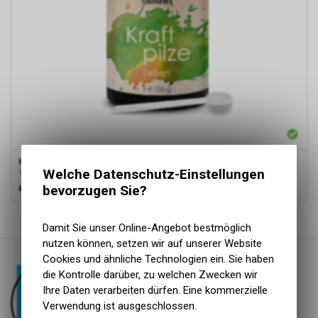
HLKRFT
vital-pilze leben
Welche Datenschutz-Einstellungen
Vitalpilz Synergetikum
ab
32.50 CHF
bevorzugen Sie?
1
von
1
Produkten
Damit Sie unser Online-Angebot bestmöglich
nutzen können, setzen wir auf unserer Website
Cookies und ähnliche Technologien ein. Sie haben
die Kontrolle darüber, zu welchen Zwecken wir
Ihre Daten verarbeiten dürfen. Eine kommerzielle
Verwendung ist ausgeschlossen.