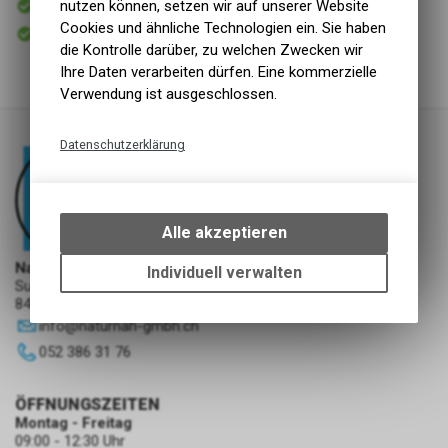
nutzen können, setzen wir auf unserer Website
Versand
Cookies und ähnliche Technologien ein. Sie haben
Sofort abholbar
Abholung NaturNah GmbH
die Kontrolle darüber, zu welchen Zwecken wir
Ihre Daten verarbeiten dürfen. Eine kommerzielle
Verwendung ist ausgeschlossen.
Datenschutzerklärung
Technische Funktionen
Wir erfassen und speichern
bestimmte Interaktionen und
Alle akzeptieren
Einstellungen auf Ihrem Gerät,
um die grundlegenden
NaturNah GmbH
Individuell verwalten
Sunnehofstrasse 7
Funktionen unseres Online-
8493 Saland
Angebots, wie die Verwendung
info
@
naturnah-gmbh.ch
des Warenkorbs, zu
ermöglichen. Bitte beachten Sie,
052 386 31 76
dass die gespeicherten Daten
keinerlei Rückschlüsse auf Ihre
ÖFFNUNGSZEITEN
persönlichen Informationen
Montag - Freitag
zulassen.
09:00 - 12:30 Uhr