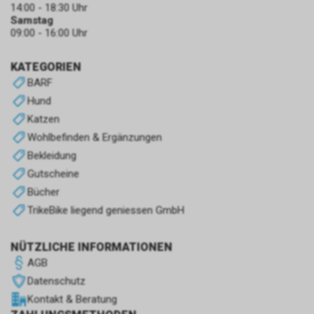
14:00 - 18:30 Uhr
Samstag
09:00 - 16:00 Uhr
KATEGORIEN
BARF
Hund
Katzen
Wohlbefinden & Ergänzungen
Bekleidung
Gutscheine
Bücher
TrikeBike liegend geniessen GmbH
NÜTZLICHE INFORMATIONEN
AGB
Datenschutz
Kontakt & Beratung