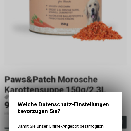
Paws&Patch
Morosche
Karottensuppe 150g/2.3L
P2678
9900170
4260730711317
9.90
Welche Datenschutz-Einstellungen
CHF
bevorzugen Sie?
inkl. MwSt., zzgl. Versandkosten
In den Warenkorb
Damit Sie unser Online-Angebot bestmöglich
Sofort verfügbar