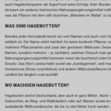
auch Hagebuttenpulver als Superfood seine Erfolge. Kein Wunder:
da kaum ein anderes heimisches Nahrungsergänzungsmittel mitha
was die Pflanze mit dem still-stummen „Männlein im Walde“ zu tun
WAS SIND HAGEBUTTEN?
Beinahe jeder hierzulande kennt sie vom Namen und auch vom S
wirklich ist. Der Name steht nämlich für keine konkrete Pflanze, 
mehrerer Pflanzenarten und zwar den gemeinen Wildrosen. Deswe
Namen, sondern mehrere – je nachdem, welchen Strauch man ger
Nahrungsergänzungsmittel kommen meist die leuchtend roten H
Einsatz. Das Wort canina heißt soviel wie „hundsgemein“, weil ma
Heckenrose (Rosa corymbifera) und andere Wildrosenpflanzen bi
rundlich bis länglich-oval ausfällt.
WO WACHSEN HAGEBUTTEN?
Hagebutten sind in Deutschland, aber auch in ganz Mittel-, Nord
Gebüschen, an Weg- und Waldrändern oder auf Wiesen sowie im h
ausladende Wildrosenbüsche, die bis zu drei Meter hoch werden.