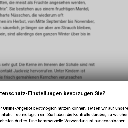
utten, die meist als Früchte angesehen werden,
hte“. Sie bestehen aus einem fruchtigen Mantel,
inharte Nüsschen, die wiederum oft
nen im Herbst, von Mitte September bis November,
äuerlich, je länger sie aber am Strauch bleiben,
in, sind allerdings den ganzen Winter über bis in
hr gut: Die Kerne im Inneren der Schale sind mit
ontakt Juckreiz hervorrufen. Unter Kindern ist
Die frisch gemahlenen Kernchen verursachen
tenschutz-Einstellungen bevorzugen Sie?
n viele Menschen die Hagebutte für giftig, doch
er Online-Angebot bestmöglich nutzen können, setzen wir auf unser
ckenrose wirken nicht toxisch, sind aber nicht so
nliche Technologien ein. Sie haben die Kontrolle darüber, zu welch
arbeiten dürfen. Eine kommerzielle Verwendung ist ausgeschlossen.