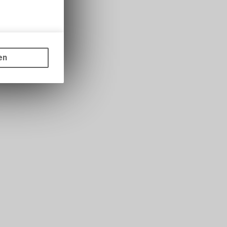
gen auf
ots, wie die
en
ass die
nformationen