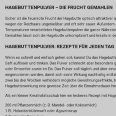
HAGEBUTTENPULVER – DIE FRUCHT GEMAHLEN
Sicher ist die feuerrote Frucht der Hagebutte optisch attraktiver a
wegen der Reizhaare ungenießbar und oft sehr sauer. Außerdem e
Temperaturen verarbeitetes Hagebuttenpulver die ganze Nährstoff
Gemahlen lässt sich die Hagebutte unkompliziert und kreativ in de
HAGEBUTTENPULVER: REZEPTE FÜR JEDEN TAG
Wenn es schnell und einfach gehen soll, kannst Du das Hagebutt
Saft auflösen und trinken. Das Pulver schmeckt aber besonders gu
oder Smoothie sowie im Eis. Das Pulver soll täglich und über ei
eingenommen werden, damit sich seine Wirkung nachhaltig entf
zwei bis drei Wochen verhindern mögliche Gewöhnungseffekte, be
Hagebuttenwirkung eine gewisse Zeit über die Einnahmedauer hin
Als ein kleiner Kreativitätsschub hier ein leckeres Rezept mit Ha
200 ml Pflanzenmilch (z. B. Mandel- oder Kokosmilch)
1 EL Holunderblütensaft oder Agavensirup