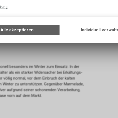
ärung
m ums Herz: Die roten Bömbchen enthalten die
Technische Funktionen
Gehalt an Vitamin C bekannt, dem sie übrigens den
Wir erfassen und speichern bestimmte Interaktionen und Einstellun
sehr viel Vitamin A und sind reich an Pektin, einem
Ihrem Gerät, um die grundlegenden Funktionen unseres Online-Angeb
Alle akzeptieren
Individuell verwalt
nd darüber hinaus Mineralien, Spurenelemente und
Verwendung des Warenkorbs, zu ermöglichen. Bitte beachten Sie, d
d Katechin), Gerbstoffe, Carotinoide (wie
gespeicherten Daten keinerlei Rückschlüsse auf Ihre persönlichen I
zulassen.
onell besonders im Winter zum Einsatz. In der
alter als ein starker Widersacher bei Erkältungs-
 völlig normal, vor dem Einbruch der kalten
im Winter zu unterstützen. Gegenüber Marmelade,
ver aufgrund seiner schonenden Verarbeitung,
Nase vorn auf dem Markt.