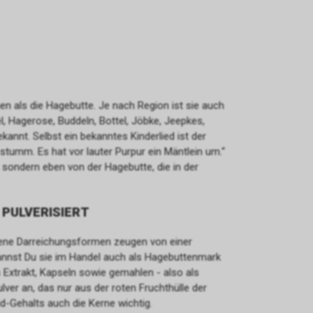
n als die Hagebutte. Je nach Region ist sie auch
 Hagerose, Buddeln, Bottel, Jöbke, Jeepkes,
annt. Selbst ein bekanntes Kinderlied ist der
stumm. Es hat vor lauter Purpur ein Mäntlein um.“
, sondern eben von der Hagebutte, die in der
 PULVERISIERT
dene Darreichungsformen zeugen von einer
annst Du sie im Handel auch als Hagebuttenmark
s Extrakt, Kapseln sowie gemahlen - also als
ver an, das nur aus der roten Fruchthülle der
id-Gehalts auch die Kerne wichtig.