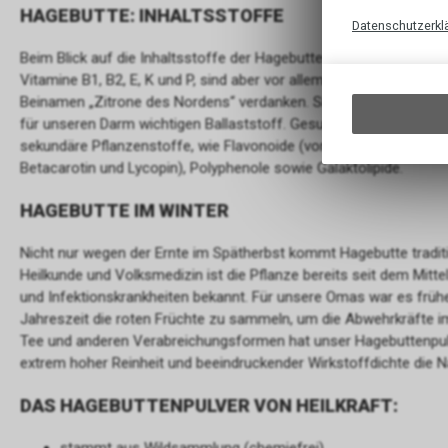
HAGEBUTTE: INHALTSSTOFFE
Datenschutzerkl
Beim Blick auf die Inhaltsstoffe der Hagebutten wird einem war
Vitamine B1, B2, E, K und P, sind aber vor allem für ihren hohen 
Beinamen „Zitrone des Nordens“ verdanken. Sie liefern aber auch 
für unseren Darm wichtigen Ballaststoff. Gesundheitsrelevant si
sekundäre Pflanzenstoffe, wie Flavonoide (vor allem Quercetin un
Betacarotin und Lycopin), Polyphenole sowie Galaktolipide.
HAGEBUTTE IM WINTER
Nicht nur wegen der Ernte im Spätherbst kommt Hagebutte traditi
Heilkunde und Volksmedizin ist die Pflanze bereits seit dem Mittel
und Infektionskrankheiten bekannt. Für unsere Omas war es früher
Jahreszeit die roten Früchte zu sammeln, um die Abwehrkräfte 
Tee und anderen Verabreichungsformen hat unser Hagebuttenpul
extrem hoher Reinheit und beeindruckender Wirkstoffdichte die 
DAS HAGEBUTTENPULVER VON HEILKRAFT: