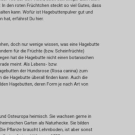
 In den roten Früchtchen steckt so viel Gutes, dass
lten kann. Wofür ist Hagebuttenpulver gut und
 hat, erfährst Du hier.
ehen, doch nur wenige wissen, was eine Hagebutte
sondern für die Früchte (bzw. Scheinfrüchte)
gen hat die Hagebutte nicht einen botanischen
ade meint. Als Lebens- bzw.
agebutten der Hundsrose (Rosa canina) zum
n die Hagebutte überall finden kann. Auch die
lden Hagebutten, deren Form je nach Art von
- und Osteuropa heimisch. Sie wachsen gerne in
eimischen Garten als Naturhecke. Sie bilden
 Die Pflanze braucht Lehmboden, ist aber sonst