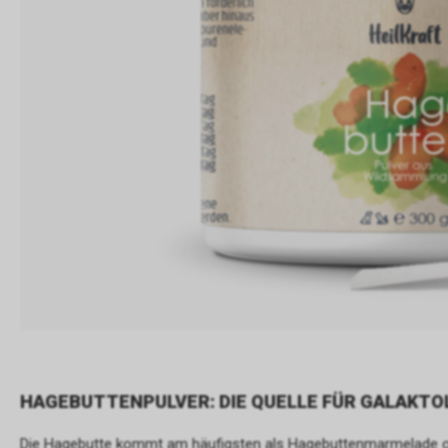
HAGEBUTTENPULVER: DIE QUELLE FÜR GALAKTOL
Die Hagebutte kommt am häufigsten als Hagebuttenmarmelade oder