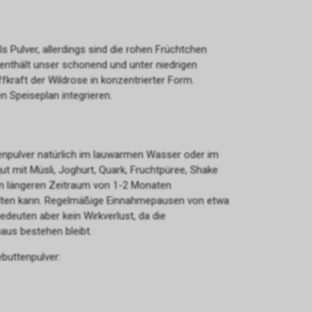
ls Pulver, allerdings sind die rohen Früchtchen
nthält unser schonend und unter niedrigen
kraft der Wildrose in konzentrierter Form.
n Speiseplan integrieren.
enpulver natürlich im lauwarmen Wasser oder im
t mit Müsli, Joghurt, Quark, Fruchtpüree, Shake
nen längeren Zeitraum von 1-2 Monaten
alten kann. Regelmäßige Einnahmepausen von etwa
deuten aber kein Wirkverlust, da die
aus bestehen bleibt.
gebuttenpulver: