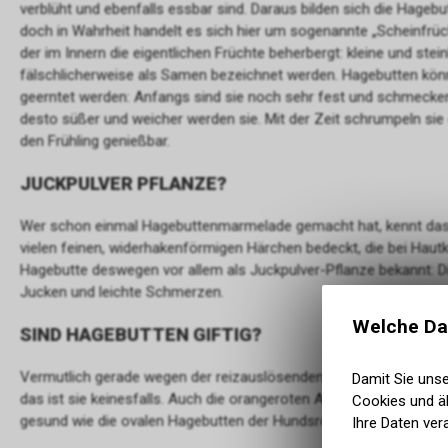
verblüht und ebenfalls essbar sind. Daraus bilden sich die Hageb
doch in Wahrheit handelt es sich hier um sogenannte „Scheinfrüc
der im Innern die eigentlichen Früchte beherbergt: kleine und ste
fälschlicherweise als Samen bezeichnet werden. Hagebutten kön
geerntet werden: Anfangs sind sie noch sehr fest und schmecken s
desto süßer und weicher werden sie. Mit der Zeit schrumpeln sie e
den Frühling genießbar.
JUCKPULVER PFLANZE?
Wer schon einmal Hagebuttenmarmelade gemacht hat, kennt das se
vielen feinen, widerhakenförmigen Härchen bedeckt, die bei Hautk
Hagebutte deswegen vor allem als Juckpulver-Pflanze bekannt: 
Jucken und leichte Schmerzen.
Welche Da
SIND HAGEBUTTEN GIFTIG?
Vermutlich gerade wegen der reizauslösenden Eigenschaften halte
Damit Sie uns
das ist sie keinesfalls. Auch die orangeroten Apfelfrüchte der He
Cookies und äh
gesund wie die ovalen Hagebutten der Hundsrose.
Ihre Daten ver