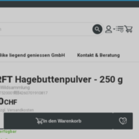
Bike liegend geniessen GmbH
Kontakt & Beratung
RFT
Hagebuttenpulver - 250 g
s Wildsammlung
T520001
4260701910817
0
CHF
 zzgl. Versandkosten
In den Warenkorb
verfügbar