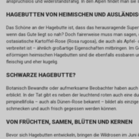
anspruchslos und widerstandsfähig. In den Alpen findet man sie 
HAGEBUTTEN VON HEIMISCHEN UND AUSLÄNDI
Das Schöne an der Hagebutte ist, dass das herausragende Superf
wenn das Gute liegt so nah? Doch fairerweise muss man sagen, 
ostasiatische Kartoffel-Rose (Rosa rugosa), die auch als Apfel
verbreitet ist – ähnlich großartige Eigenschaften mitbringen. Im 
eiförmigen heimischen Hagebutten sind die ebenfalls essbaren u
fleischig und eher kugelig.
SCHWARZE HAGEBUTTE?
Botanisch Bewandte oder aufmerksame Beobachter haben auch s
erblickt. In der Tat gibt es neben der leuchtend roten auch eine 
pimpinellifolia – auch als Dünen-Rose bekannt – bildet als einzi
schmecken und auch frisch gegessen werden können.
VON FRÜCHTEN, SAMEN, BLÜTEN UND KERNEN
Bevor sich Hagebutten entwickeln, bringen die Wildrosen im Juni 