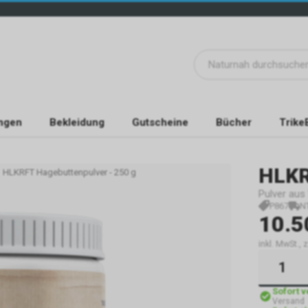
ngen
Bekleidung
Gutscheine
Bücher
Trike
HLK
HLKRFT Hagebuttenpulver - 250 g
Pulver au
P867
N
10.5
inkl. MwSt.,
Sofort 
Versand