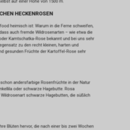
selbst auf einer Höhe von 1500 m.
SCHEN HECKENROSEN
ood heimisch ist: Warum in die Ferne schweifen,
dass auch fremde Wildrosenarten – wie etwa die
- oder Kamtschatka-Rose bekannt und bei uns sehr
Gegensatz zu den recht kleinen, harten und
nd gesunden Früchte der Kartoffel-Rose sehr
chon andersfarbige Rosenfrüchte in der Natur
dunkellila oder schwarze Hagebutte. Rosa
ge Wildrosenart schwarze Hagebutten, die süßlich
ihre Blüten hervor, die nach einer bis zwei Wochen