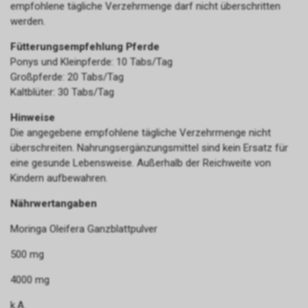
empfohlene tägliche Verzehrmenge darf nicht überschritten
werden.
Fütterungsempfehlung Pferde
Ponys und Kleinpferde: 10 Tabs/Tag
Großpferde: 20 Tabs/Tag
Kaltblüter: 30 Tabs/Tag
Hinweise
Die angegebene empfohlene tägliche Verzehrmenge nicht
überschreiten. Nahrungsergänzungsmittel sind kein Ersatz für
eine gesunde Lebensweise. Außerhalb der Reichweite von
Kindern aufbewahren.
Nährwertangaben
Moringa Oleifera Ganzblattpulver
500 mg
4000 mg
k.A.