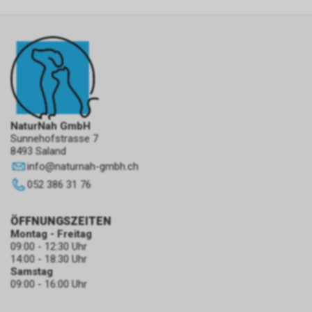
NaturNah GmbH
Sunnehofstrasse 7
8493 Saland
info
@
naturnah-gmbh.ch
052 386 31 76
ÖFFNUNGSZEITEN
Montag - Freitag
09:00 - 12:30 Uhr
14:00 - 18:30 Uhr
Samstag
09:00 - 16:00 Uhr