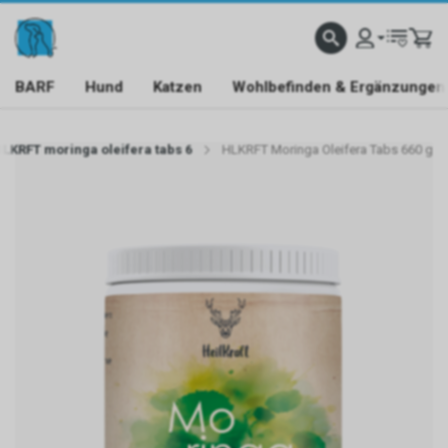
BARF
Hund
Katzen
Wohlbefinden & Ergänzungen
LKRFT moringa oleifera tabs 6
HLKRFT Moringa Oleifera Tabs 660 g