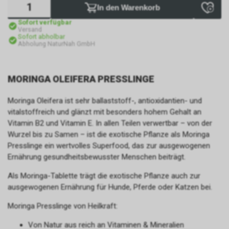
In den Warenkorb
Sofort verfügbar
Versand
Sofort abholbar
Abholung NaturNah GmbH
MORINGA OLEIFERA PRESSLINGE
Moringa Oleifera ist sehr ballaststoff-, antioxidantien- und
vitalstoffreich und glänzt mit besonders hohem Gehalt an
Vitamin B2 und Vitamin E. In allen Teilen verwertbar – von der
Wurzel bis zu Samen – ist die exotische Pflanze als Moringa
Presslinge ein wertvolles Superfood, das zur ausgewogenen
Ernährung gesundheitsbewusster Menschen beiträgt.
Als Moringa-Tablette trägt die exotische Pflanze auch zur
ausgewogenen Ernährung für Hunde, Pferde oder Katzen bei.
Moringa Presslinge von Heilkraft:
Von Natur aus reich an Vitaminen & Mineralien