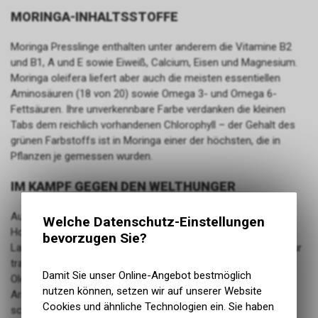
MORINGA-INHALTSSTOFFE
Moringa Presslinge enthalten unter anderem die Vitamine B2
und B1, A und E sowie Eiweiß, Calcium, Eisen und Magnesium.
Moringa oleifera liefert aber auch die meisten essentiellen
Aminosäuren (18 von 20) sowie Omega 3- und Omega 6-
Fettsäuren. Ihre unverkennbare Farbe verdanken die kleinen
Tabs dem reichlich vorhandenen Chlorophyll – der Gehalt des
grünen Farbstoffs ist in Moringa einer der höchsten, die in
Pflanzen je gemessen wurden.
IM KAMPF GEGEN DEN WELTHUNGER
Auch aus landwirtschaftlicher Sicht ist der Moringa-Baum ein
Welche Datenschutz-Einstellungen
Hoffnungsträger. 2014 von der Ernährungs- und
bevorzugen Sie?
Landwirtschaftsorganisation der Vereinten Nationen (FAO) zur
traditionellen Feldfrucht des Monats ernannt, hat Moringa
Damit Sie unser Online-Angebot bestmöglich
Oleifera das Potenzial, zur Bekämpfung des Hungers in den
nutzen können, setzen wir auf unserer Website
Armutsgegenden beizutragen. Sie ist völlig anspruchslos,
Cookies und ähnliche Technologien ein. Sie haben
schnell wachsend und äußerst nährstoffreich. Ein Projekt zur