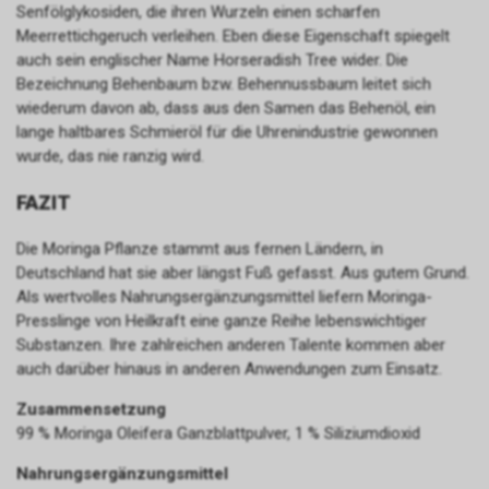
Senfölglykosiden, die ihren Wurzeln einen scharfen
Meerrettichgeruch verleihen. Eben diese Eigenschaft spiegelt
auch sein englischer Name Horseradish Tree wider. Die
Bezeichnung Behenbaum bzw. Behennussbaum leitet sich
wiederum davon ab, dass aus den Samen das Behenöl, ein
lange haltbares Schmieröl für die Uhrenindustrie gewonnen
wurde, das nie ranzig wird.
FAZIT
Die Moringa Pflanze stammt aus fernen Ländern, in
Deutschland hat sie aber längst Fuß gefasst. Aus gutem Grund.
Als wertvolles Nahrungsergänzungsmittel liefern Moringa-
Presslinge von Heilkraft eine ganze Reihe lebenswichtiger
Substanzen. Ihre zahlreichen anderen Talente kommen aber
auch darüber hinaus in anderen Anwendungen zum Einsatz.
Zusammensetzung
99 % Moringa Oleifera Ganzblattpulver, 1 % Siliziumdioxid
Nahrungsergänzungsmittel