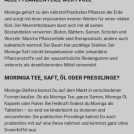
Moringa gehört zu den nährstoffreichsten Pflanzen der Erde
und sorgt mit ihren imposanten inneren Werten für einen vitalen
Kick. Der Meerrettichbaum lässt sich mit all seinen
Bestandteilen verwerten: Blüten, Blättern, Samen, Schoten und
Wurzeln. Manche Pflanzenteile sind therapeutisch, andere auch
kulinarisch wertvoll. Der Baum hat unzählige Stärken: Der
Moringa Saft steckt beispielsweise voller sekundärer
Pflanzenstoffe und der wasserlösliche Rindengummi wird
vielerorts als desinfizierendes Mittel verwendet.
MORINGA TEE, SAFT, ÖL ODER PRESSLINGE?
Moringa Oleifera kannst Du auf dem Markt in verschiedenen
Formen kaufen. Ob als Moringa Tee, ganze Samen, Moringa Öl,
Kapseln oder Pulver. Bei Heilkraft findest du Moringa als
Tabletten – so sind sie kinderleicht zu dosieren und
einzunehmen. Die praktischen Presslinge kannst Du auch
problemlos mit auf eine Reise nehmen und kommst ganz ohne
Dosierlöffel aus.