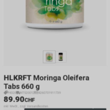
HLKRFT
Moringa Oleifera
Tabs 660 g
P4320
NT520012
4260701911739
89.90
CHF
inkl. MwSt., zzgl. Versandkosten