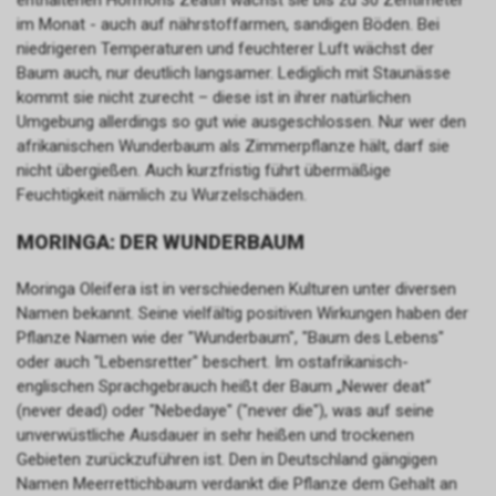
enthaltenen Hormons Zeatin wächst sie bis zu 30 Zentimeter
im Monat - auch auf nährstoffarmen, sandigen Böden. Bei
niedrigeren Temperaturen und feuchterer Luft wächst der
Baum auch, nur deutlich langsamer. Lediglich mit Staunässe
kommt sie nicht zurecht – diese ist in ihrer natürlichen
Umgebung allerdings so gut wie ausgeschlossen. Nur wer den
afrikanischen Wunderbaum als Zimmerpflanze hält, darf sie
nicht übergießen. Auch kurzfristig führt übermäßige
Feuchtigkeit nämlich zu Wurzelschäden.
MORINGA: DER WUNDERBAUM
Moringa Oleifera ist in verschiedenen Kulturen unter diversen
Namen bekannt. Seine vielfältig positiven Wirkungen haben der
Pflanze Namen wie der "Wunderbaum", "Baum des Lebens"
oder auch "Lebensretter" beschert. Im ostafrikanisch-
englischen Sprachgebrauch heißt der Baum „Newer deat“
(never dead) oder "Nebedaye" ("never die"), was auf seine
unverwüstliche Ausdauer in sehr heißen und trockenen
Gebieten zurückzuführen ist. Den in Deutschland gängigen
Namen Meerrettichbaum verdankt die Pflanze dem Gehalt an