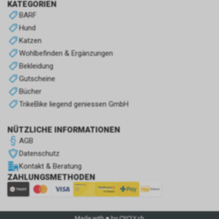
KATEGORIEN
BARF
Hund
Katzen
Wohlbefinden & Ergänzungen
Bekleidung
Gutscheine
Bücher
TrikeBike liegend geniessen GmbH
NÜTZLICHE INFORMATIONEN
AGB
Datenschutz
Kontakt & Beratung
ZAHLUNGSMETHODEN
Made with ♥ by CYCLY.ch