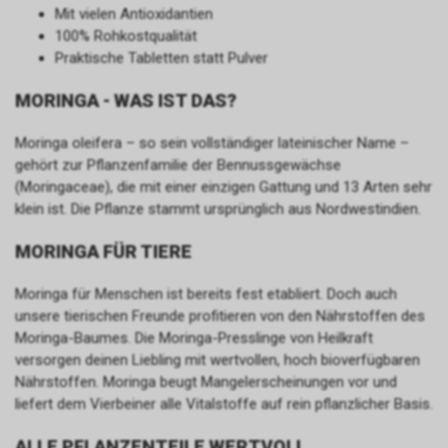
Mit vielen Antioxidantien
100% Rohkostqualität
Praktische Tabletten statt Pulver
MORINGA - WAS IST DAS?
Moringa oleifera – so sein vollständiger lateinischer Name –
gehört zur Pflanzenfamilie der Bennussgewächse
(Moringaceae), die mit einer einzigen Gattung und 13 Arten sehr
klein ist. Die Pflanze stammt ursprünglich aus Nordwestindien.
MORINGA FÜR TIERE
Moringa für Menschen ist bereits fest etabliert. Doch auch
unsere tierischen Freunde profitieren von den Nährstoffen des
Moringa-Baumes. Die Moringa-Presslinge von Heilkraft
versorgen deinen Liebling mit wertvollen, hoch bioverfügbaren
Nährstoffen. Moringa beugt Mangelerscheinungen vor und
liefert dem Vierbeiner alle Vitalstoffe auf rein pflanzlicher Basis.
ALLE PFLANZENTEILE WERTVOLL