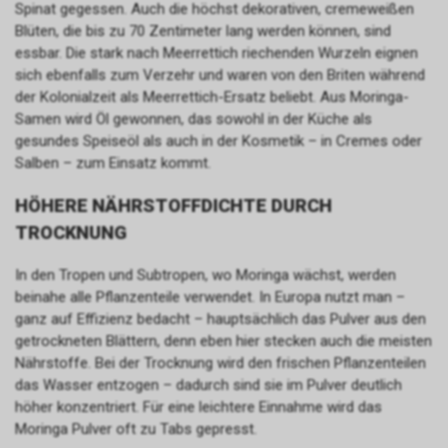
Spinat gegessen. Auch die höchst dekorativen, cremeweißen
Blüten, die bis zu 70 Zentimeter lang werden können, sind
essbar. Die stark nach Meerrettich riechenden Wurzeln eignen
sich ebenfalls zum Verzehr und waren von den Briten während
der Kolonialzeit als Meerrettich-Ersatz beliebt. Aus Moringa-
Samen wird Öl gewonnen, das sowohl in der Küche als
gesundes Speiseöl als auch in der Kosmetik – in Cremes oder
Salben – zum Einsatz kommt.
HÖHERE NÄHRSTOFFDICHTE DURCH
TROCKNUNG
In den Tropen und Subtropen, wo Moringa wächst, werden
beinahe alle Pflanzenteile verwendet. In Europa nutzt man –
ganz auf Effizienz bedacht – hauptsächlich das Pulver aus den
getrockneten Blättern, denn eben hier stecken auch die meisten
Nährstoffe. Bei der Trocknung wird den frischen Pflanzenteilen
das Wasser entzogen – dadurch sind sie im Pulver deutlich
höher konzentriert. Für eine leichtere Einnahme wird das
Moringa Pulver oft zu Tabs gepresst.