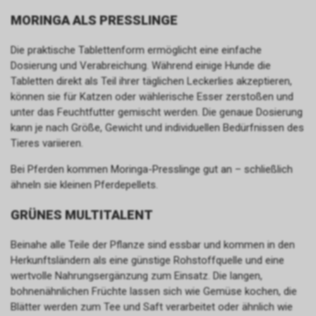
MORINGA ALS PRESSLINGE
Die praktische Tablettenform ermöglicht eine einfache
Dosierung und Verabreichung. Während einige Hunde die
Tabletten direkt als Teil ihrer täglichen Leckerlies akzeptieren,
können sie für Katzen oder wählerische Esser zerstoßen und
unter das Feuchtfutter gemischt werden. Die genaue Dosierung
kann je nach Größe, Gewicht und individuellen Bedürfnissen des
Tieres variieren.
Bei Pferden kommen Moringa-Presslinge gut an – schließlich
ähneln sie kleinen Pferdepellets.
GRÜNES MULTITALENT
Beinahe alle Teile der Pflanze sind essbar und kommen in den
Herkunftsländern als eine günstige Rohstoffquelle und eine
wertvolle Nahrungsergänzung zum Einsatz. Die langen,
bohnenähnlichen Früchte lassen sich wie Gemüse kochen, die
Blätter werden zum Tee und Saft verarbeitet oder ähnlich wie