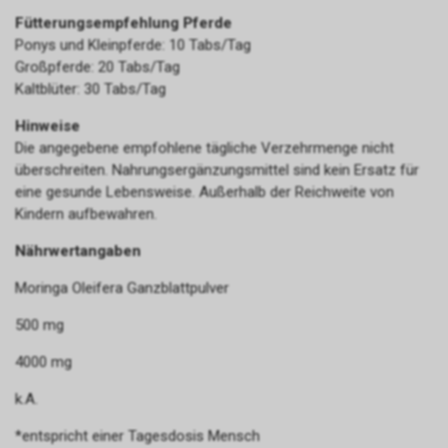
Fütterungsempfehlung Pferde
Ponys und Kleinpferde: 10 Tabs/Tag
Großpferde: 20 Tabs/Tag
Kaltblüter: 30 Tabs/Tag
Hinweise
Die angegebene empfohlene tägliche Verzehrmenge nicht
überschreiten. Nahrungsergänzungsmittel sind kein Ersatz für
eine gesunde Lebensweise. Außerhalb der Reichweite von
Kindern aufbewahren.
Nährwertangaben
Moringa Oleifera Ganzblattpulver
500 mg
4000 mg
k.A.
*entspricht einer Tagesdosis Mensch