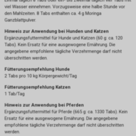
Einmal täglich 8 Tabs oder ein- bis zweimal täglich vier Tabs mit
viel Wasser einnehmen. Vorzugsweise eine halbe Stunde vor
den Mahlzeiten. 8 Tabs enthalten ca. 4 g Moringa
Ganzblattpulver.
Hinweis zur Anwendung bei Hunden und Katzen
Ergänzungsfuttermittel für Hunde und Katzen (60 g: ca. 120
Tabs). Kein Ersatz für eine ausgewogene Ernährung. Die
angegebene empfohlene tägliche Verzehrmenge darf nicht
überschritten werden.
Fütterungsempfehlung Hunde
2 Tabs pro 10 kg Körpergewicht/Tag
Fütterungsempfehlung Katzen
1 Tab/Tag
Hinweis zur Anwendung bei Pferden
Ergänzungsfuttermittel für Pferde (665 g: ca. 1330 Tabs). Kein
Ersatz für eine ausgewogene Ernährung. Die angegebene
empfohlene tägliche Verzehrmenge darf nicht überschritten
werden.