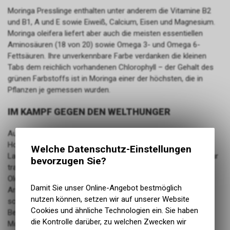
Moringa Presslinge enthalten unter anderem die Vitamine B2
und B1, A und E sowie Eiweiß, Calcium, Eisen und Magnesium.
Moringa oleifera liefert aber auch die meisten essentiellen
Aminosäuren (18 von 20) sowie Omega 3- und Omega 6-
Fettsäuren. Ihre unverkennbare Farbe verdanken die kleinen
Tabs dem reichlich vorhandenen Chlorophyll – der Gehalt des
grünen Farbstoffs ist in Moringa einer der höchsten, die in
Pflanzen je gemessen wurden.
IM KAMPF GEGEN DEN WELTHUNGER
Auch aus landwirtschaftlicher Sicht ist der Moringa-Baum ein
Hoffnungsträger. 2014 von der Ernährungs- und
Welche Datenschutz-Einstellungen
Landwirtschaftsorganisation der Vereinten Nationen (FAO) zur
bevorzugen Sie?
traditionellen Feldfrucht des Monats ernannt, hat Moringa
Oleifera das Potenzial, zur Bekämpfung des Hungers in den
Damit Sie unser Online-Angebot bestmöglich
Armutsgegenden beizutragen. Sie ist völlig anspruchslos,
nutzen können, setzen wir auf unserer Website
schnell wachsend und äußerst nährstoffreich. Ein Projekt zur
Cookies und ähnliche Technologien ein. Sie haben
Bekämpfung von Mangel- und Unterernährung mit
die Kontrolle darüber, zu welchen Zwecken wir
Moringablättern wurde unter anderem im Jahr 1997 im