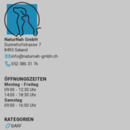
NaturNah GmbH
Sunnehofstrasse 7
8493 Saland
info
@
naturnah-gmbh.ch
052 386 31 76
ÖFFNUNGSZEITEN
Montag - Freitag
09:00 - 12:30 Uhr
14:00 - 18:30 Uhr
Samstag
09:00 - 16:00 Uhr
KATEGORIEN
BARF