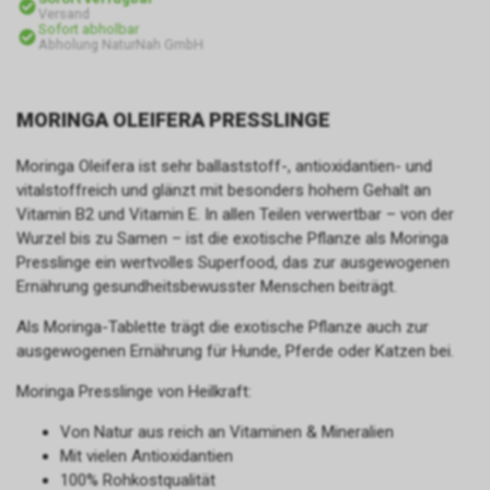
Versand
Sofort abholbar
Abholung NaturNah GmbH
MORINGA OLEIFERA PRESSLINGE
Moringa Oleifera ist sehr ballaststoff-, antioxidantien- und
vitalstoffreich und glänzt mit besonders hohem Gehalt an
Vitamin B2 und Vitamin E. In allen Teilen verwertbar – von der
Wurzel bis zu Samen – ist die exotische Pflanze als Moringa
Presslinge ein wertvolles Superfood, das zur ausgewogenen
Ernährung gesundheitsbewusster Menschen beiträgt.
Als Moringa-Tablette trägt die exotische Pflanze auch zur
ausgewogenen Ernährung für Hunde, Pferde oder Katzen bei.
Moringa Presslinge von Heilkraft:
Von Natur aus reich an Vitaminen & Mineralien
Mit vielen Antioxidantien
100% Rohkostqualität