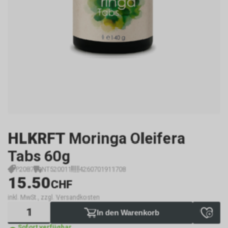
HLKRFT
Moringa Oleifera
Tabs 60g
P2087
NT520011
4260701911708
15.50
CHF
inkl. MwSt., zzgl. Versandkosten
In den Warenkorb
Sofort verfügbar