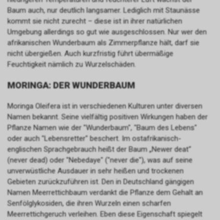
Baum auch, nur deutlich langsamer. Lediglich mit Staunässe
kommt sie nicht zurecht – diese ist in ihrer natürlichen
Umgebung allerdings so gut wie ausgeschlossen. Nur wer den
afrikanischen Wunderbaum als Zimmerpflanze hält, darf sie
nicht übergießen. Auch kurzfristig führt übermäßige
Feuchtigkeit nämlich zu Wurzelschäden.
MORINGA: DER WUNDERBAUM
Moringa Oleifera ist in verschiedenen Kulturen unter diversen
Namen bekannt. Seine vielfältig positiven Wirkungen haben der
Pflanze Namen wie der "Wunderbaum", "Baum des Lebens"
oder auch "Lebensretter" beschert. Im ostafrikanisch-
englischen Sprachgebrauch heißt der Baum „Newer deat“
(never dead) oder "Nebedaye" ("never die"), was auf seine
unverwüstliche Ausdauer in sehr heißen und trockenen
Gebieten zurückzuführen ist. Den in Deutschland gängigen
Namen Meerrettichbaum verdankt die Pflanze dem Gehalt an
Senfölglykosiden, die ihren Wurzeln einen scharfen
Meerrettichgeruch verleihen. Eben diese Eigenschaft spiegelt