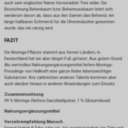
auch sein englischer Name Horseradish Tree wider. Die
Bezeichnung Behenbaum bzw. Behennussbaum leitet sich
wiederum davon ab, dass aus den Samen das Behenöl, ein
lange haltbares Schmieröl für die Uhrenindustrie gewonnen
wurde, das nie ranzig wird.
FAZIT
Die Moringa Pflanze stammt aus fernen Ländern, in
Deutschland hat sie aber längst Fuß gefasst. Aus gutem Grund.
Als wertvolles Nahrungsergänzungsmittel liefern Moringa-
Presslinge von Heilkraft eine ganze Reihe lebenswichtiger
Substanzen. Ihre zahlreichen anderen Talente kommen aber
auch darüber hinaus in anderen Anwendungen zum Einsatz.
Zusammensetzung
99 % Moringa Oleifera Ganzblattpulver, 1 % Siliziumdioxid
Nahrungsergänzungsmittel
Verzehrempfehlung Mensch