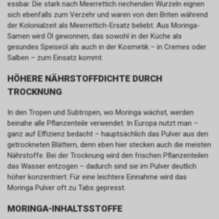
essbar. Die stark nach Meerrettich riechenden Wurzeln eignen
sich ebenfalls zum Verzehr und waren von den Briten während
der Kolonialzeit als Meerrettich-Ersatz beliebt. Aus Moringa-
Samen wird Öl gewonnen, das sowohl in der Küche als
gesundes Speiseöl als auch in der Kosmetik – in Cremes oder
Salben – zum Einsatz kommt.
HÖHERE NÄHRSTOFFDICHTE DURCH
TROCKNUNG
In den Tropen und Subtropen, wo Moringa wächst, werden
beinahe alle Pflanzenteile verwendet. In Europa nutzt man –
ganz auf Effizienz bedacht – hauptsächlich das Pulver aus den
getrockneten Blättern, denn eben hier stecken auch die meisten
Nährstoffe. Bei der Trocknung wird den frischen Pflanzenteilen
das Wasser entzogen – dadurch sind sie im Pulver deutlich
höher konzentriert. Für eine leichtere Einnahme wird das
Moringa Pulver oft zu Tabs gepresst.
MORINGA-INHALTSSTOFFE