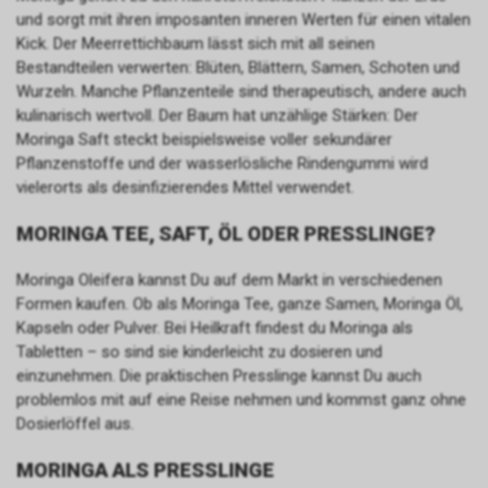
und sorgt mit ihren imposanten inneren Werten für einen vitalen
Kick. Der Meerrettichbaum lässt sich mit all seinen
Bestandteilen verwerten: Blüten, Blättern, Samen, Schoten und
Wurzeln. Manche Pflanzenteile sind therapeutisch, andere auch
kulinarisch wertvoll. Der Baum hat unzählige Stärken: Der
Moringa Saft steckt beispielsweise voller sekundärer
Pflanzenstoffe und der wasserlösliche Rindengummi wird
vielerorts als desinfizierendes Mittel verwendet.
MORINGA TEE, SAFT, ÖL ODER PRESSLINGE?
Moringa Oleifera kannst Du auf dem Markt in verschiedenen
Formen kaufen. Ob als Moringa Tee, ganze Samen, Moringa Öl,
Kapseln oder Pulver. Bei Heilkraft findest du Moringa als
Tabletten – so sind sie kinderleicht zu dosieren und
einzunehmen. Die praktischen Presslinge kannst Du auch
problemlos mit auf eine Reise nehmen und kommst ganz ohne
Dosierlöffel aus.
MORINGA ALS PRESSLINGE