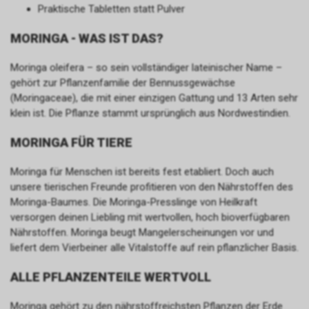
Praktische Tabletten statt Pulver
MORINGA - WAS IST DAS?
Moringa oleifera – so sein vollständiger lateinischer Name –
gehört zur Pflanzenfamilie der Bennussgewächse
(Moringaceae), die mit einer einzigen Gattung und 13 Arten sehr
klein ist. Die Pflanze stammt ursprünglich aus Nordwestindien.
MORINGA FÜR TIERE
Moringa für Menschen ist bereits fest etabliert. Doch auch
unsere tierischen Freunde profitieren von den Nährstoffen des
Moringa-Baumes. Die Moringa-Presslinge von Heilkraft
versorgen deinen Liebling mit wertvollen, hoch bioverfügbaren
Nährstoffen. Moringa beugt Mangelerscheinungen vor und
liefert dem Vierbeiner alle Vitalstoffe auf rein pflanzlicher Basis.
ALLE PFLANZENTEILE WERTVOLL
Moringa gehört zu den nährstoffreichsten Pflanzen der Erde