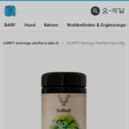
BARF
Hund
Katzen
Wohlbefinden & Ergänzungen
HLKRFT moringa oleifera tabs 6
HLKRFT Moringa Oleifera Tabs 60g