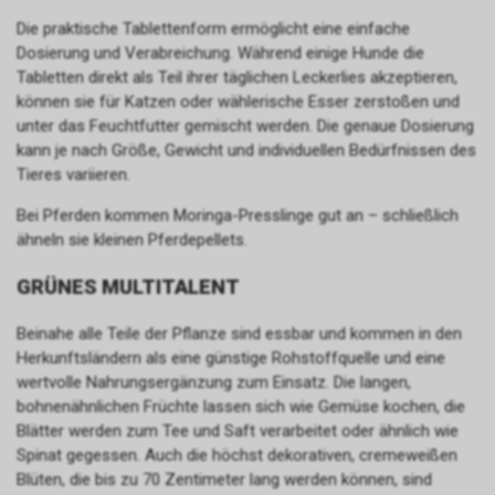
Die praktische Tablettenform ermöglicht eine einfache
Dosierung und Verabreichung. Während einige Hunde die
Tabletten direkt als Teil ihrer täglichen Leckerlies akzeptieren,
können sie für Katzen oder wählerische Esser zerstoßen und
unter das Feuchtfutter gemischt werden. Die genaue Dosierung
kann je nach Größe, Gewicht und individuellen Bedürfnissen des
Tieres variieren.
Bei Pferden kommen Moringa-Presslinge gut an – schließlich
ähneln sie kleinen Pferdepellets.
GRÜNES MULTITALENT
Beinahe alle Teile der Pflanze sind essbar und kommen in den
Herkunftsländern als eine günstige Rohstoffquelle und eine
wertvolle Nahrungsergänzung zum Einsatz. Die langen,
bohnenähnlichen Früchte lassen sich wie Gemüse kochen, die
Blätter werden zum Tee und Saft verarbeitet oder ähnlich wie
Spinat gegessen. Auch die höchst dekorativen, cremeweißen
Blüten, die bis zu 70 Zentimeter lang werden können, sind