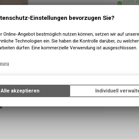
Sofort a
Abholun
tenschutz-Einstellungen bevorzugen Sie?
er Online-Angebot bestmöglich nutzen können, setzen wir auf unser
nliche Technologien ein. Sie haben die Kontrolle darüber, zu welch
arbeiten dürfen. Eine kommerzielle Verwendung ist ausgeschlossen.
ärung
Technische Funktionen
Wir erfassen und speichern bestimmte Interaktionen und Einstellun
Ihrem Gerät, um die grundlegenden Funktionen unseres Online-Angeb
Alle akzeptieren
Individuell verwalt
Verwendung des Warenkorbs, zu ermöglichen. Bitte beachten Sie, d
gespeicherten Daten keinerlei Rückschlüsse auf Ihre persönlichen I
zulassen.