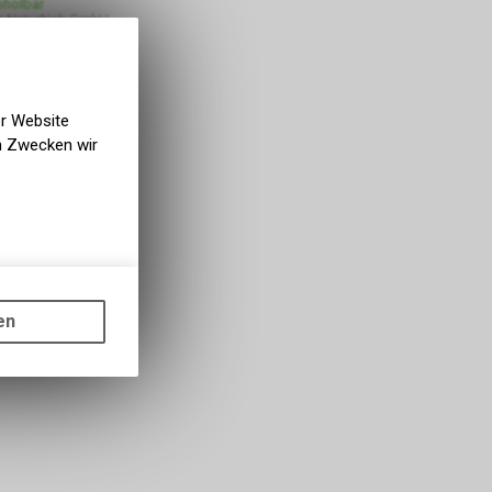
bholbar
g NaturNah GmbH
er Website
en Zwecken wir
gen auf
ots, wie die
en
ass die
nformationen