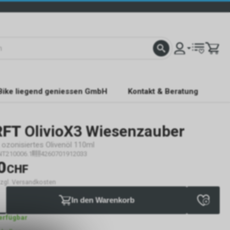
Bike liegend geniessen GmbH
Kontakt & Beratung
RFT
OlivioX3 Wiesenzauber
k ozonisiertes Olivenöl 110ml
NT210006.1
4260701912033
0
CHF
 zzgl. Versandkosten
In den Warenkorb
verfügbar