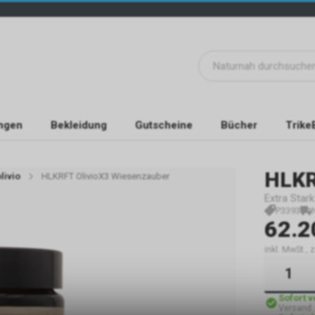
ngen
Bekleidung
Gutscheine
Bücher
Trike
HLK
livio
HLKRFT OlivioX3 Wiesenzauber
Extra Star
P3393
62.2
inkl. MwSt.,
Sofort 
Versand