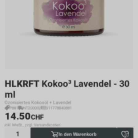
HLKRFT
Kokoo³ Lavendel - 30
ml
Ozonisiertes Kokosöl + Lavendel
P881
NT200002
311778840881
14.50
CHF
inkl. MwSt., zzgl. Versandkosten
In den Warenkorb