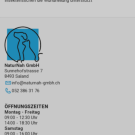
Insektenstichen die Wundheilung unterstützt
NaturNah GmbH
Sunnehofstrasse 7
8493 Saland
info
@
naturnah-gmbh.ch
052 386 31 76
ÖFFNUNGSZEITEN
Montag - Freitag
09:00 - 12:30 Uhr
14:00 - 18:30 Uhr
Samstag
09:00 - 16:00 Uhr