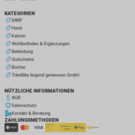
KATEGORIEN
BARF
Hund
Katzen
Wohlbefinden & Ergänzungen
Bekleidung
Gutscheine
Bücher
TrikeBike liegend geniessen GmbH
NÜTZLICHE INFORMATIONEN
AGB
Datenschutz
Kontakt & Beratung
ZAHLUNGSMETHODEN