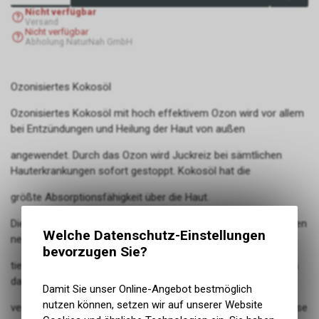
Nicht verfügbar
Versand
Nicht verfügbar
Abholung NaturNah GmbH
Ozonisiertes Kokosöl
Ozonisiertes Kokosöl mit hoch effektivem Ozon wird vor allem
bei Entzündungen und Heilung der Haut von außen
angewendet. Durch das Ozon wird Juckreiz bei sämtlichen
Hauterkrankungen sofort gestoppt. Kokosöl hat die
größte Absorptionsfähigkeit über die Haut.
Die durch die Ozonisierung des Öles neu gebildeten Substanzen
Welche Datenschutz-Einstellungen
nennt man Peroxide und Ozonide. Diese können
bevorzugen Sie?
tief in die Hautschichten eindringen, um aktiven Sauerstoff an
das beschädigte Gewebe abzugeben. Die dadurch
Damit Sie unser Online-Angebot bestmöglich
nutzen können, setzen wir auf unserer Website
verbesserte Sauerstoffversorgung kann schädigende Prozesse