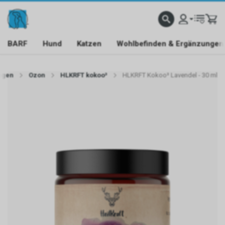
BARF
Hund
Katzen
Wohlbefinden & Ergänzungen
ngen
Ozon
HLKRFT kokoo³
HLKRFT Kokoo³ Lavendel - 30 ml