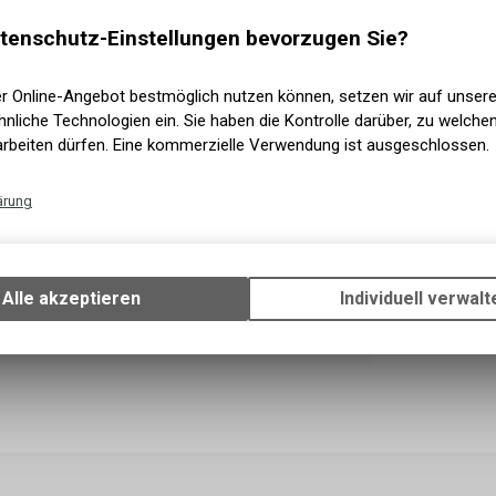
Versand
Sofort a
tenschutz-Einstellungen bevorzugen Sie?
Abholun
er Online-Angebot bestmöglich nutzen können, setzen wir auf unser
nliche Technologien ein. Sie haben die Kontrolle darüber, zu welch
arbeiten dürfen. Eine kommerzielle Verwendung ist ausgeschlossen.
ärung
Technische Funktionen
Wir erfassen und speichern bestimmte Interaktionen und Einstellun
Ihrem Gerät, um die grundlegenden Funktionen unseres Online-Angeb
Alle akzeptieren
Individuell verwalt
Verwendung des Warenkorbs, zu ermöglichen. Bitte beachten Sie, d
gespeicherten Daten keinerlei Rückschlüsse auf Ihre persönlichen I
zulassen.