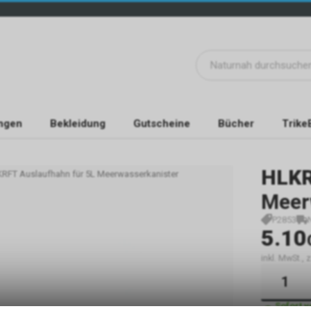
ngen
Bekleidung
Gutscheine
Bücher
Trike
HLK
RFT Auslaufhahn für 5L Meerwasserkanister
Meer
P2853
5.10
inkl. MwSt.,
Sofort 