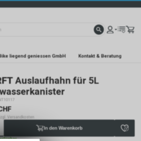
Bike liegend geniessen GmbH
Kontakt & Beratung
RFT
Auslaufhahn für 5L
wasserkanister
NT10117
CHF
 zzgl. Versandkosten
In den Warenkorb
verfügbar