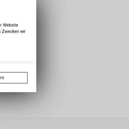
bholbar
g NaturNah GmbH
er Website
en Zwecken wir
gen auf
ots, wie die
en
ass die
nformationen