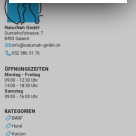
des Warenkorbs, zu
ermöglichen. Bitte beachten Sie,
dass die gespeicherten Daten
keinerlei Rückschlüsse auf Ihre
NaturNah GmbH
persönlichen Informationen
Sunnehofstrasse 7
zulassen.
8493 Saland
info
@
naturnah-gmbh.ch
052 386 31 76
ÖFFNUNGSZEITEN
Montag - Freitag
09:00 - 12:30 Uhr
14:00 - 18:30 Uhr
Samstag
09:00 - 16:00 Uhr
KATEGORIEN
BARF
Hund
Katzen