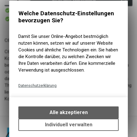
Sofort verfügbar
Welche Datenschutz-Einstellungen
Versand
Sofort abholbar
bevorzugen Sie?
Abholung NaturNah GmbH
Damit Sie unser Online-Angebot bestmöglich
C60: Kohlenstoff in seiner Perfektion
nutzen können, setzen wir auf unserer Website
Cookies und ähnliche Technologien ein. Sie haben
C60 ist in aller Munde: Über die besondere Variante des
die Kontrolle darüber, zu welchen Zwecken wir
Kohlenstoffs sprechen Menschen unabhängig von ihrem
Ihre Daten verarbeiten dürfen. Eine kommerzielle
beruflichen Hintergrund, ob an Universitäten, in Chemielaboren
Verwendung ist ausgeschlossen.
oder Naturheilpraxen. Die wunderschöne Form des Moleküls,
das unter dem Mikroskop wie ein Fußball aussieht, macht das
Thema besonders charmant. Doch seine eigentliche Bedeutung
Datenschutzerklärung
liegt in der Wirkung von C60. Wir bei Heilkraft bieten den
Technische Funktionen
Kohlenstoff 60 in einer altbewährten Mischung mit Olivenöl.
Wir erfassen und speichern
bestimmte Interaktionen und
Alle akzeptieren
Einstellungen auf Ihrem Gerät,
um die grundlegenden
Individuell verwalten
Funktionen unseres Online-
Angebots, wie die Verwendung