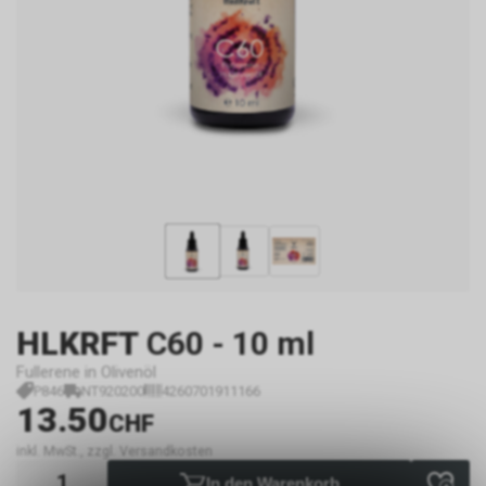
HLKRFT
C60 - 10 ml
Fullerene in Olivenöl
P846
NT920200
4260701911166
13.50
CHF
inkl. MwSt., zzgl. Versandkosten
In den Warenkorb