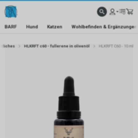
BARF
Hund
Katzen
Wohlbefinden & Ergänzungen
zliches
HLKRFT c60 - fullerene in olivenöl
HLKRFT C60 - 10 ml