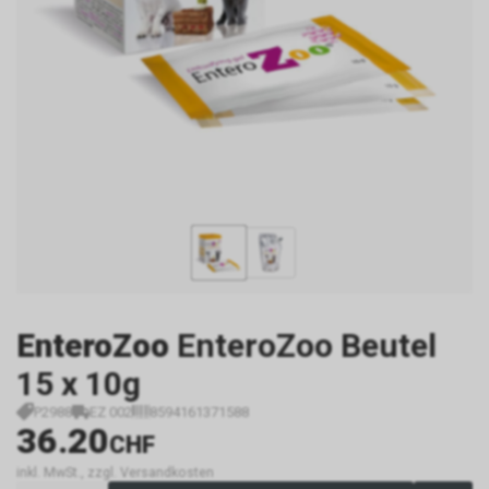
EnteroZoo
EnteroZoo Beutel
15 x 10g
P2988
EZ 002
8594161371588
36.20
CHF
inkl. MwSt., zzgl. Versandkosten