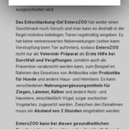
Angebots, wie die Verwendung
Schadstoffen komplett aus dem Organismus
des Warenkorbs, zu
ausgeschieden wird.
ermöglichen. Bitte beachten Sie,
dass die gespeicherten Daten
Das Entschlackung-Gel EnteroZOO
hat weder einen
keinerlei Rückschlüsse auf Ihre
Geschmack noch Geruch und man kann es deshalb in der
persönlichen Informationen
Regel mühelos beliebigen Tieren regelmäßig eingeben. Es
zulassen.
hat keine nennenswerten Nebenwirkungen (selten kann
Verstopfung beim Tier auftreten), sodass
EnteroZOO
nicht nur als
Veterinär-Präparat
als
Erste Hilfe bei
Durchfall und Vergiftungen
, sondern auch als
Prävention verabreicht werden kann, zum Beispiel im
Rahmen des Einsatzes von Antibiotika oder
Probiotika
für Hunde
und andere Haus- und Heimtiere. Es kann
verschiedenen
Nahrungsergänzungsmitteln für
Ziegen, Lämmer, Kälber
und andere Nutz- und
Haustiere, einschließlich Vögel, sogar exotischer
Vogelarten, zugesetzt werden. Zwischen den Einnahmen
muss ein
Abstand von 2 Stunden
eingehalten werden.
EnteroZOO kann bei diesen gesundheitlichen