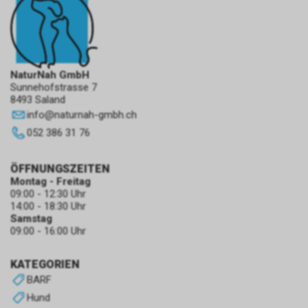
NaturNah GmbH
Sunnehofstrasse 7
8493 Saland
info
@
naturnah-gmbh.ch
052 386 31 76
ÖFFNUNGSZEITEN
Montag - Freitag
09:00 - 12:30 Uhr
14:00 - 18:30 Uhr
Samstag
09:00 - 16:00 Uhr
KATEGORIEN
BARF
Hund