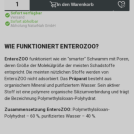
In den Warenkorb
Sofort verfügbar
Versand
Sofort abholbar
Abholung NaturNah GmbH
WIE FUNKTIONIERT ENTEROZOO?
EnteroZOO
funktioniert wie ein "smarter" Schwamm mit Poren,
deren Größe der Molekülgröße der meisten Schadstoffe
entspricht. Die meinten nützlichen Stoffe werden von
EnteroZOO nicht adsorbiert. Das
Präparat
besteht aus
organischem Mineral und purifiziertem Wasser. Sein aktiver
Stoff ist eine polymere organische Siliziumverbindung und trägt
die Bezeichnung Polymethylsiloxan-Polyhydrat.
Zusammensetzung EnteroZOO:
Polymethylsiloxan-
Polyhydrat – 60 %, purifiziertes Wasser – 40 %.