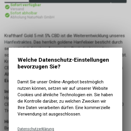
Sofort verfügbar
Versand
Sofort abholbar
Abholung NaturNah GmbH
Krafthanf Gold 5 mit 5% CBD ist die Weiterentwicklung unseres
Hanfextraktes
. Das herrlich goldene Hanfelixier besticht durch
sein natürlich frisches Aroma, das Dank der besonders
schonenden Destillation und Filterung vollständig erhalten bleibt.
Welche Datenschutz-Einstellungen
Krafthanf Gold 5 enthält zu 100% CBD Reinsubstanz und kein
bevorzugen Sie?
CBDa. Krafthanf Gold 5 Aromaöl ist ein wertvoller Begleiter im
Alltag.
Eigenschaften
Honiggelbe Farbe, frisches, blumiges Aroma
Damit Sie unser Online-Angebot bestmöglich
nutzen können, setzen wir auf unserer Website
Inhaltsstoffe
Cookies und ähnliche Technologien ein. Sie haben
Hanfextrakt, MCT-Kokosöl
die Kontrolle darüber, zu welchen Zwecken wir
CBD Gesamtgehalt: 5000mg/100ml | CBD/CBDa Verhältnis: 1:0
Ihre Daten verarbeiten dürfen. Eine kommerzielle
THC Gehalt: < 0,2%
Verwendung ist ausgeschlossen.
Hinweis zur Anwendung
Bedarfsgegenstand zum Aromatisieren von Räumen
Datenschutzerklärung