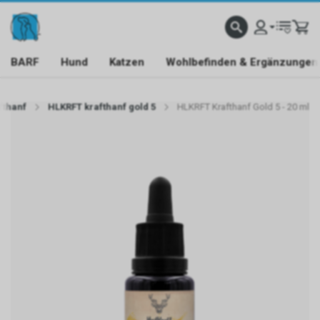
BARF
Hund
Katzen
Wohlbefinden & Ergänzungen
fthanf
HLKRFT krafthanf gold 5
HLKRFT Krafthanf Gold 5 - 20 ml