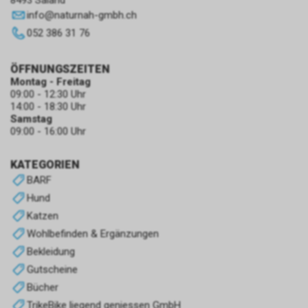
8493 Saland
info
@
naturnah-gmbh.ch
052 386 31 76
ÖFFNUNGSZEITEN
Montag - Freitag
09:00 - 12:30 Uhr
14:00 - 18:30 Uhr
Samstag
09:00 - 16:00 Uhr
KATEGORIEN
BARF
Hund
Katzen
Wohlbefinden & Ergänzungen
Bekleidung
Gutscheine
Bücher
TrikeBike liegend geniessen GmbH