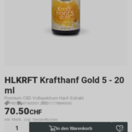
HLKRFT
Krafthanf Gold 5 - 20
ml
Premium CBD Vollspektrum Hanf-Extrakt
P907
NT400301.2
311778840645
70.50
CHF
inkl. MwSt., zzgl. Versandkosten
In den Warenkorb