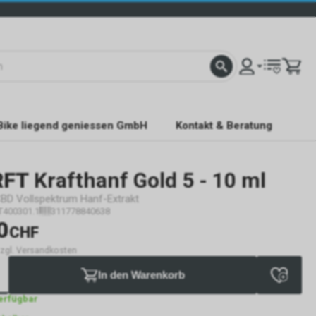
Bike liegend geniessen GmbH
Kontakt & Beratung
RFT
Krafthanf Gold 5 - 10 ml
BD Vollspektrum Hanf-Extrakt
T400301.1
311778840638
0
CHF
 zzgl. Versandkosten
In den Warenkorb
verfügbar