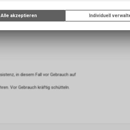
Wir erfassen und speichern bestimmte Interaktionen und Einstellun
Ihrem Gerät, um die grundlegenden Funktionen unseres Online-Angeb
Alle akzeptieren
Individuell verwalt
Verwendung des Warenkorbs, zu ermöglichen. Bitte beachten Sie, d
gespeicherten Daten keinerlei Rückschlüsse auf Ihre persönlichen I
zulassen.
sistenz, in diesem Fall vor Gebrauch auf
ren. Vor Gebrauch kräftig schütteln.