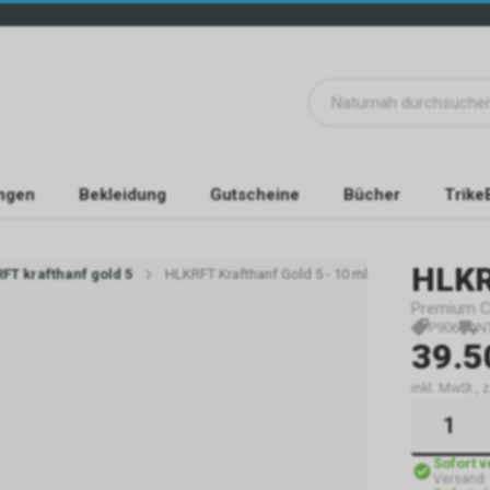
ngen
Bekleidung
Gutscheine
Bücher
Trike
HLK
FT krafthanf gold 5
HLKRFT Krafthanf Gold 5 - 10 ml
Premium C
P906
N
39.5
inkl. MwSt.,
Sofort 
Versand