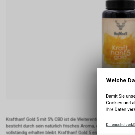
Welche Da
Damit Sie uns
Cookies und äh
Ihre Daten ver
Krafthanf Gold 5 mit 5% CBD ist die Weiterentwicklung unseres
H
Datenschutzerkl
besticht durch sein natürlich frisches Aroma, das Dank der beson
vollständig erhalten bleibt. Krafthanf Gold 5 enthält zu 100% CB