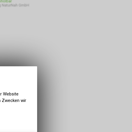
bholbar
g NaturNah GmbH
er Website
en Zwecken wir