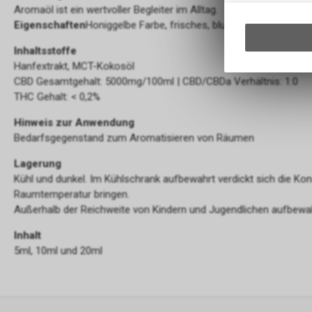
Aromaöl ist ein wertvoller Begleiter im Alltag.
Eigenschaften
Honiggelbe Farbe, frisches, blumiges Aroma
Inhaltsstoffe
Hanfextrakt, MCT-Kokosöl
CBD Gesamtgehalt: 5000mg/100ml | CBD/CBDa Verhältnis: 1:0
THC Gehalt: < 0,2%
Hinweis zur Anwendung
Bedarfsgegenstand zum Aromatisieren von Räumen
Lagerung
Kühl und dunkel. Im Kühlschrank aufbewahrt verdickt sich die Kon
Raumtemperatur bringen.
Außerhalb der Reichweite von Kindern und Jugendlichen aufbewah
Inhalt
5ml, 10ml und 20ml