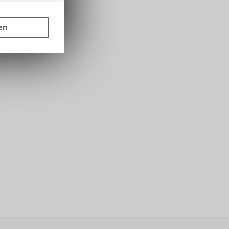
gen auf
ots, wie die
en
ass die
nformationen