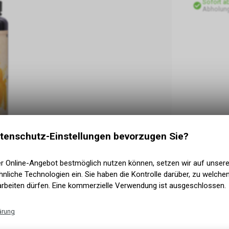
Sofort a
Abholun
tenschutz-Einstellungen bevorzugen Sie?
er Online-Angebot bestmöglich nutzen können, setzen wir auf unser
nliche Technologien ein. Sie haben die Kontrolle darüber, zu welch
arbeiten dürfen. Eine kommerzielle Verwendung ist ausgeschlossen.
anfextraktes
. Das herrlich goldene Hanfelixier
ärung
ders schonenden Destillation und Filterung
D Reinsubstanz und kein CBDa. Krafthanf Gold 5
Technische Funktionen