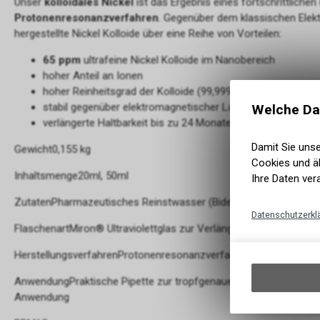
Unser
kolloidales Nickel
ist das Ergebnis eines fortschrittliche
Protonenresonanzverfahren
. Gegenüber dem klassischen Elek
hergestellte Nickel Kolloide über eine Reihe von Vorteilen:
65 ppm
ultrafeine Nickel Kolloide im Nanobereich
hoher Anteil an Ionen
hoher Reinheitsgrad der Kolloide (99,999999%)
stabil gegenüber elektromagnetischer Ladung
Welche Da
verlängerte Haltbarkeit bis zu 24 Monate
Damit Sie uns
Gewicht0,155 kg
Cookies und äh
Inhaltsmenge20ml, 50ml
Ihre Daten ver
ZutatenPharmazeutisches Reinstwasser (Bidestillat), Nickel Kollo
Datenschutzerkl
FlaschenartMiron® Ultraviolettglas zur Verlängerung der Haltbark
HerstellungsverfahrenProtonenresonanzverfahren
AnwendungPraktische Pipette zur tropfgenauen Dosierung, Mit be
Anwendung