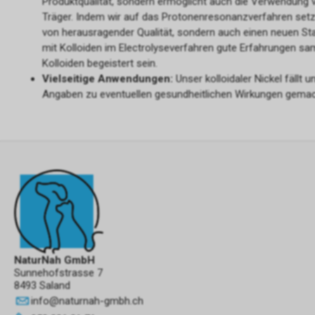
Produktqualität, sondern ermöglicht auch die Verwendung 
Träger. Indem wir auf das Protonenresonanzverfahren setze
von herausragender Qualität, sondern auch einen neuen Stan
mit Kolloiden im Electrolyseverfahren gute Erfahrungen s
Kolloiden begeistert sein.
Vielseitige Anwendungen:
Unser kolloidaler Nickel fällt
Angaben zu eventuellen gesundheitlichen Wirkungen gemac
NaturNah GmbH
Sunnehofstrasse 7
8493 Saland
info
@
naturnah-gmbh.ch