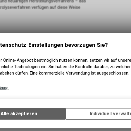
n und neuartigen Herstellungsverfahrens – das
trolyseverfahren verfügen auf diese Weise
tenschutz-Einstellungen bevorzugen Sie?
er Online-Angebot bestmöglich nutzen können, setzen wir auf unser
nliche Technologien ein. Sie haben die Kontrolle darüber, zu welch
arbeiten dürfen. Eine kommerzielle Verwendung ist ausgeschlossen.
ide
ärung
eit
Technische Funktionen
Wir erfassen und speichern bestimmte Interaktionen und Einstellun
Ihrem Gerät, um die grundlegenden Funktionen unseres Online-Angeb
Alle akzeptieren
Individuell verwalt
iliegendem Sprühkopf für eine dispersive
Verwendung des Warenkorbs, zu ermöglichen. Bitte beachten Sie, d
gespeicherten Daten keinerlei Rückschlüsse auf Ihre persönlichen I
zulassen.