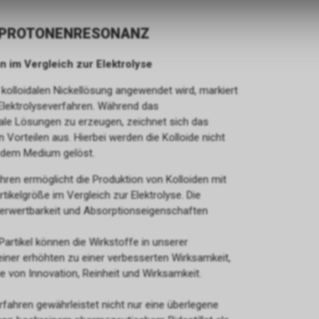
| PROTONENRESONANZ
 im Vergleich zur Elektrolyse
kolloidalen Nickellösung angewendet wird, markiert
Elektrolyseverfahren. Während das
dale Lösungen zu erzeugen, zeichnet sich das
orteilen aus. Hierbei werden die Kolloide nicht
 dem Medium gelöst.
en ermöglicht die Produktion von Kolloiden mit
rtikelgröße im Vergleich zur Elektrolyse. Die
 Verwertbarkeit und Absorptionseigenschaften
Partikel können die Wirkstoffe in unserer
einer erhöhten zu einer verbesserten Wirksamkeit,
gie von Innovation, Reinheit und Wirksamkeit.
ahren gewährleistet nicht nur eine überlegene