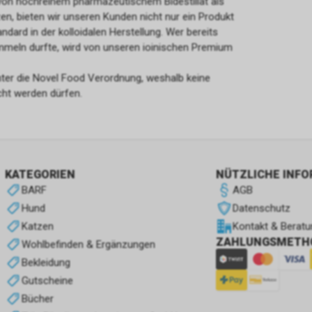
von hochreinem pharmazeutischem Bidestillat als
n, bieten wir unseren Kunden nicht nur ein Produkt
dard in der kolloidalen Herstellung. Wer bereits
ammeln durfte, wird von unseren ioinischen Premium
 unter die Novel Food Verordnung, weshalb keine
ht werden dürfen.
KATEGORIEN
NÜTZLICHE INF
BARF
AGB
Hund
Datenschutz
Katzen
Kontakt & Beratu
ZAHLUNGSMETH
Wohlbefinden & Ergänzungen
Bekleidung
Gutscheine
Bücher