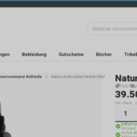
ngen
Bekleidung
Gutscheine
Bücher
Trike
Natu
nenresonanz Kolloide
Naturu Kolloidales Nickel 50ml
P3627
39.5
inkl. MwSt.,
Sofort 
Versand
Sofort a
Abholun