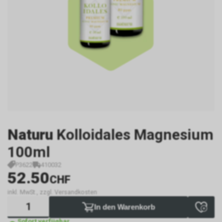
Naturu
Kolloidales Magnesium
100ml
P3622
410032
52.50
CHF
inkl. MwSt., zzgl. Versandkosten
In den Warenkorb
Sofort verfügbar