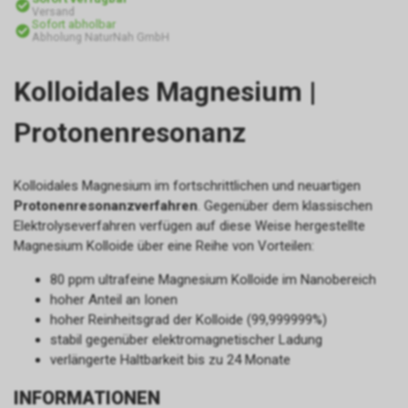
Versand
Sofort abholbar
Abholung NaturNah GmbH
Kolloidales Magnesium |
Protonenresonanz
Kolloidales Magnesium im fortschrittlichen und neuartigen
Protonenresonanzverfahren
. Gegenüber dem klassischen
Elektrolyseverfahren verfügen auf diese Weise hergestellte
Magnesium Kolloide über eine Reihe von Vorteilen:
80 ppm ultrafeine Magnesium Kolloide im Nanobereich
hoher Anteil an Ionen
hoher Reinheitsgrad der Kolloide (99,999999%)
stabil gegenüber elektromagnetischer Ladung
verlängerte Haltbarkeit bis zu 24 Monate
INFORMATIONEN