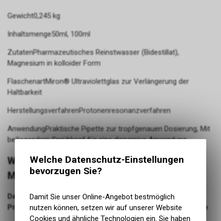
Gewicht0,245 kg
Inhaltsmenge50ml, 100ml
ZutatenPharmazeutisches Reinstwasser (Bidestillat),
Magnesium in kolloider Form
FlaschenartMiron® Ultraviolettglas zur Verlängerung der
Haltbarkeit
HerstellungsverfahrenProtonenresonanzverfahren
AnwendungPraktische Pipette zur tropfgenauen Dosierung, Mit
beiliegendem Sprühkopf für eine dispersive Anwendung
Welche Datenschutz-Einstellungen
WISSENSWERTES ZU KOLLOIDALES
bevorzugen Sie?
MAGNESIUM | PROTONENRESONANZ
Der entscheidende Unterschied:
Damit Sie unser Online-Angebot bestmöglich
Protonenresonanzverfahren im Vergleich zur Elektrolyse
nutzen können, setzen wir auf unserer Website
Cookies und ähnliche Technologien ein. Sie haben