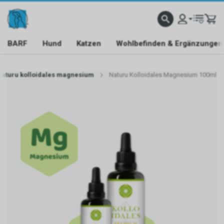
BARF
Hund
Katzen
Wohlbefinden & Ergänzungen
aturu kolloidales magnesium
Naturu Kolloidales Magnesium 100ml