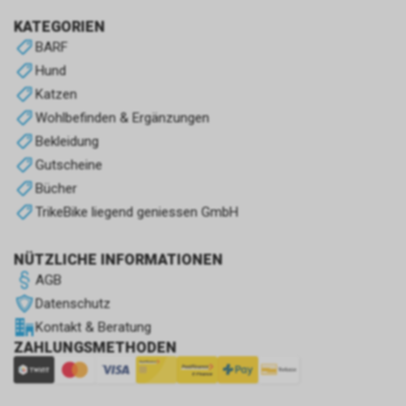
KATEGORIEN
BARF
Hund
Katzen
Wohlbefinden & Ergänzungen
Bekleidung
Gutscheine
Bücher
TrikeBike liegend geniessen GmbH
NÜTZLICHE INFORMATIONEN
AGB
Datenschutz
Kontakt & Beratung
ZAHLUNGSMETHODEN