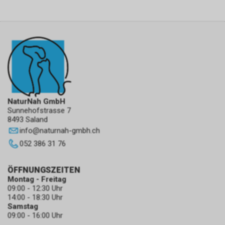
NaturNah GmbH
Sunnehofstrasse 7
8493 Saland
info
@
naturnah-gmbh.ch
052 386 31 76
ÖFFNUNGSZEITEN
Montag - Freitag
09:00 - 12:30 Uhr
14:00 - 18:30 Uhr
Samstag
09:00 - 16:00 Uhr