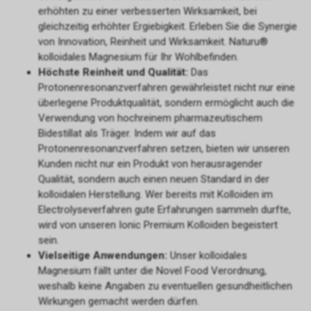
erhöhten zu einer verbesserten Wirksamkeit, bei
gleichzeitig erhöhter Ergiebigkeit. Erleben Sie die Synergie
von Innovation, Reinheit und Wirksamkeit. Naturu®
kolloidales Magnesium für Ihr Wohlbefinden.
Höchste Reinheit und Qualität:
Das
Protonenresonanzverfahren gewährleistet nicht nur eine
überlegene Produktqualität, sondern ermöglicht auch die
Verwendung von hochreinem pharmazeutischem
Bidestillat als Träger. Indem wir auf das
Protonenresonanzverfahren setzen, bieten wir unseren
Kunden nicht nur ein Produkt von herausragender
Qualität, sondern auch einen neuen Standard in der
kolloidalen Herstellung. Wer bereits mit Kolloiden im
Electrolyseverfahren gute Erfahrungen sammeln durfte,
wird von unseren Ionic Premium Kolloiden begeistert
sein.
Vielseitige Anwendungen:
Unser kolloidales
Magnesium fällt unter die Novel Food Verordnung,
weshalb keine Angaben zu eventuellen gesundheitlichen
Wirkungen gemacht werden dürfen.