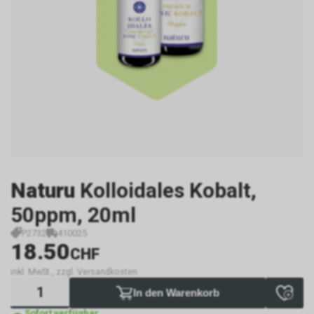
Naturu
Kolloidales Kobalt,
50ppm, 20ml
P2732
410025
18.50
CHF
inkl. MwSt., zzgl. Versandkosten
In den Warenkorb
Sofort verfügbar