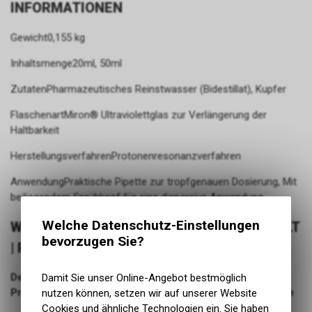
INFORMATIONEN
Gewicht0,155 kg
Inhaltsmenge20ml, 50ml
ZutatenPharmazeutisches Reinstwasser (Bidestillat), Kupfer
FlaschenartMiron® Ultraviolettglas zur Verlängerung der
Haltbarkeit
HerstellungsverfahrenProtonenresonanzverfahren
AnwendungPraktische Pipette zur tropfgenauen Dosierung, Mit
beiliegendem Sprühkopf für eine dispersive Anwendung
Welche Datenschutz-Einstellungen
WISSENSWERTES ZU KOLLOIDALES KOBALT
bevorzugen Sie?
| PROTONENRESONANZ
Der entscheidende Unterschied:
Damit Sie unser Online-Angebot bestmöglich
Protonenresonanzverfahren im Vergleich zur Elektrolyse
nutzen können, setzen wir auf unserer Website
Cookies und ähnliche Technologien ein. Sie haben