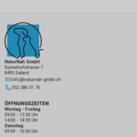
NaturNah GmbH
Sunnehofstrasse 7
8493 Saland
info
@
naturnah-gmbh.ch
052 386 31 76
ÖFFNUNGSZEITEN
Montag - Freitag
09:00 - 12:30 Uhr
14:00 - 18:30 Uhr
Samstag
09:00 - 16:00 Uhr