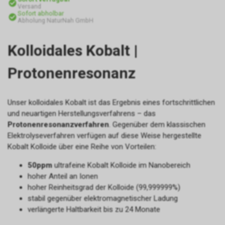
Versand
Sofort abholbar
Abholung NaturNah GmbH
Kolloidales Kobalt |
Protonenresonanz
Unser kolloidales Kobalt ist das Ergebnis eines fortschrittlichen
und neuartigen Herstellungsverfahrens – das
Protonenresonanzverfahren
. Gegenüber dem klassischen
Elektrolyseverfahren verfügen auf diese Weise hergestellte
Kobalt Kolloide über eine Reihe von Vorteilen:
50ppm
ultrafeine Kobalt Kolloide im Nanobereich
hoher Anteil an Ionen
hoher Reinheitsgrad der Kolloide (99,999999%)
stabil gegenüber elektromagnetischer Ladung
verlängerte Haltbarkeit bis zu 24 Monate