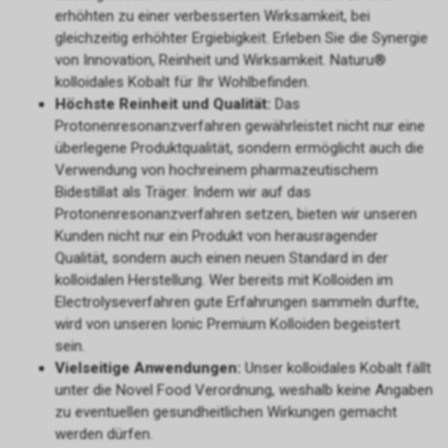
erhöhten zu einer verbesserten Wirksamkeit, bei
gleichzeitig erhöhter Ergiebigkeit. Erleben Sie die Synergie
von Innovation, Reinheit und Wirksamkeit. Naturu®
kolloidales Kobalt für Ihr Wohlbefinden.
Höchste Reinheit und Qualität:
Das
Protonenresonanzverfahren gewährleistet nicht nur eine
überlegene Produktqualität, sondern ermöglicht auch die
Verwendung von hochreinem pharmazeutischem
Bidestillat als Träger. Indem wir auf das
Protonenresonanzverfahren setzen, bieten wir unseren
Kunden nicht nur ein Produkt von herausragender
Qualität, sondern auch einen neuen Standard in der
kolloidalen Herstellung. Wer bereits mit Kolloiden im
Electrolyseverfahren gute Erfahrungen sammeln durfte,
wird von unseren Ionic Premium Kolloiden begeistert
sein.
Vielseitige Anwendungen:
Unser kolloidales Kobalt fällt
unter die Novel Food Verordnung, weshalb keine Angaben
zu eventuellen gesundheitlichen Wirkungen gemacht
werden dürfen.