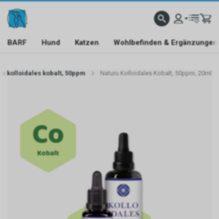
BARF
Hund
Katzen
Wohlbefinden & Ergänzungen
u kolloidales kobalt, 50ppm
Naturu Kolloidales Kobalt, 50ppm, 20ml