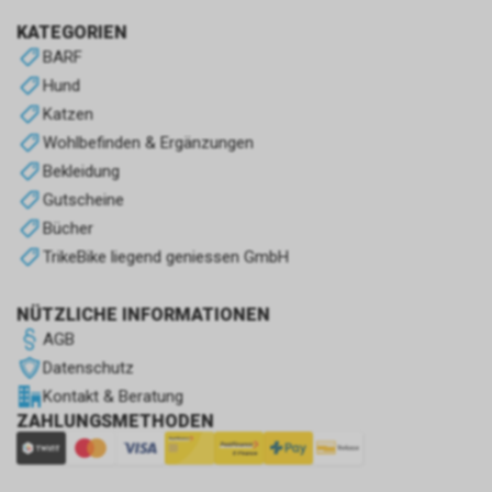
KATEGORIEN
BARF
Hund
Katzen
Wohlbefinden & Ergänzungen
Bekleidung
Gutscheine
Bücher
TrikeBike liegend geniessen GmbH
NÜTZLICHE INFORMATIONEN
AGB
Datenschutz
Kontakt & Beratung
ZAHLUNGSMETHODEN