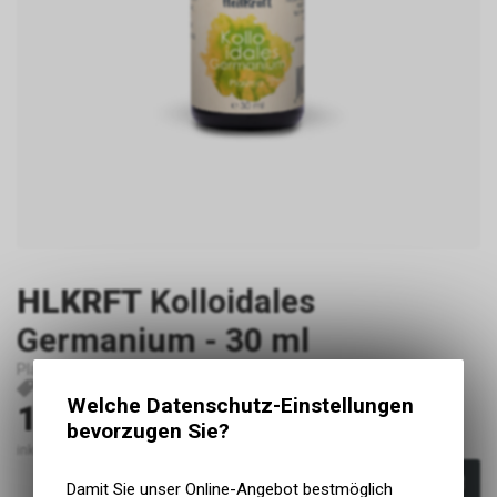
HLKRFT
Kolloidales
Germanium - 30 ml
Plasma
P821
NT700401
4260701911388
Welche Datenschutz-Einstellungen
19.50
CHF
bevorzugen Sie?
inkl. MwSt., zzgl. Versandkosten
In den Warenkorb
Damit Sie unser Online-Angebot bestmöglich