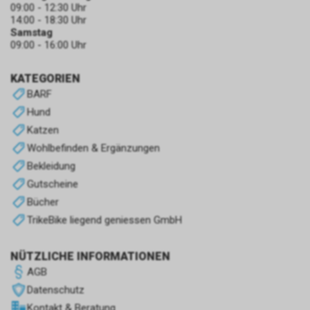
09:00 - 12:30 Uhr
14:00 - 18:30 Uhr
Samstag
09:00 - 16:00 Uhr
KATEGORIEN
BARF
Hund
Katzen
Wohlbefinden & Ergänzungen
Bekleidung
Gutscheine
Bücher
TrikeBike liegend geniessen GmbH
NÜTZLICHE INFORMATIONEN
AGB
Datenschutz
Kontakt & Beratung