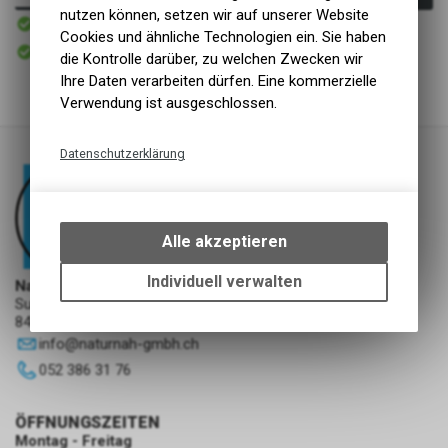
nutzen können, setzen wir auf unserer Website
Sofort verfügbar
Versand
Cookies und ähnliche Technologien ein. Sie haben
Sofort abholbar
die Kontrolle darüber, zu welchen Zwecken wir
Abholung NaturNah GmbH
Ihre Daten verarbeiten dürfen. Eine kommerzielle
Verwendung ist ausgeschlossen.
Datenschutzerklärung
Technische Funktionen
Wir erfassen und speichern
bestimmte Interaktionen und
Alle akzeptieren
Einstellungen auf Ihrem Gerät,
um die grundlegenden
Individuell verwalten
NaturNah GmbH
Funktionen unseres Online-
Sunnehofstrasse 7
Angebots, wie die Verwendung
8493 Saland
des Warenkorbs, zu
info
@
naturnah-gmbh.ch
ermöglichen. Bitte beachten Sie,
052 386 31 76
dass die gespeicherten Daten
keinerlei Rückschlüsse auf Ihre
ÖFFNUNGSZEITEN
persönlichen Informationen
Montag - Freitag
zulassen.