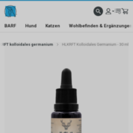
BARF
Hund
Katzen
Wohlbefinden & Ergänzungen
KRFT kolloidales germanium
HLKRFT Kolloidales Germanium - 30 ml