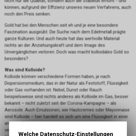
nicht nur die Qualität, sondern auch die Stabilität erhöht - und
können, aufgrund der Effizienz unseres neuen Verfahrens, auch
noch den Preis senken.
Gold hat bei den Menschen seit eh und je eine besondere
Faszination ausgeübt. Die Suche nach dem Edelmetall prägte
ganze Kulturen. Und auch heute hat das wertvolle Material
nichts an der Anziehungskraft und dem Image des
Unvergänglichen verloren. Doch was macht kolloidales Gold so
besonders?
Was sind Kolloide?
Kolloide können verschiedene Formen haben, je nach
Dispersionsmedium, das in der Natur als Feststoff, Flüssigkeit
oder Gas vorhanden ist. Nebel, Dunst oder Rauch
beispielsweise sind nichts anderes als Kolloide im Gas, besser
bekannt – nicht zuletzt seit der Corona-Kampagne – als
Aerosole. Auch Emulsionen, wie Hautcremes oder Mayonnaise
sind Kolloide – hier handelt es sich um eine Flüssigkeit in einer
anderen Flüssigkeit, die sich beide nicht miteinander
vermischen lassen. Kolloidales Gold – ähnlich wie Silber –
Welche Datenschutz-Einstellungen