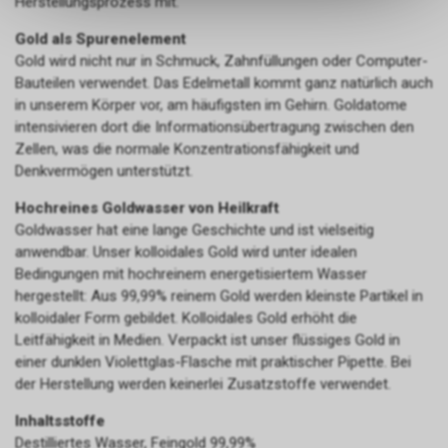
Herstellungsprozess mit.
dass die gespeicherten Daten
keinerlei Rückschlüsse auf Ihre
Gold als Spurenelement
persönlichen Informationen
Gold wird nicht nur in Schmuck, Zahnfüllungen oder Computer-
zulassen.
Bauteilen verwendet. Das Edelmetall kommt ganz natürlich auch
in unserem Körper vor, am häufigsten im Gehirn. Goldatome
intensivieren dort die Informationsübertragung zwischen den
Zellen, was die normale Konzentrationsfähigkeit und
Denkvermögen unterstützt.
Hochreines Goldwasser von Heilkraft
Goldwasser hat eine lange Geschichte und ist vielseitig
anwendbar. Unser kolloidales Gold wird unter idealen
Bedingungen mit hochreinem energetisiertem Wasser
hergestellt: Aus 99,99% reinem Gold werden kleinste Partikel in
kolloidaler Form gebildet. Kolloidales Gold erhöht die
Leitfähigkeit in Medien. Verpackt ist unser flüssiges Gold in
einer dunklen Violettglas-Flasche mit praktischer Pipette. Bei
der Herstellung werden keinerlei Zusatzstoffe verwendet.
Inhaltsstoffe
Destilliertes Wasser, Feingold 99,99%