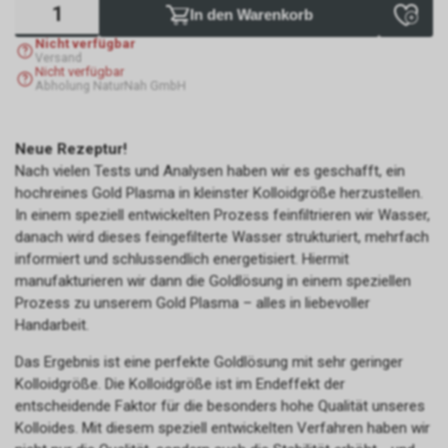
In den Warenkorb
Nicht verfügbar
Versand
Nicht verfügbar
Abholung NaturNah GmbH
Neue Rezeptur!
Nach vielen Tests und Analysen haben wir es geschafft, ein
hochreines Gold Plasma in kleinster Kolloidgröße herzustellen.
In einem speziell entwickelten Prozess feinfiltrieren wir Wasser,
danach wird dieses feingefilterte Wasser strukturiert, mehrfach
informiert und schlussendlich energetisiert. Hiermit
manufakturieren wir dann die Goldlösung in einem speziellen
Prozess zu unserem Gold Plasma – alles in liebevoller
Handarbeit.
Das Ergebnis ist eine perfekte Goldlösung mit sehr geringer
Kolloidgröße. Die Kolloidgröße ist im Endeffekt der
entscheidende Faktor für die besonders hohe Qualität unseres
Kolloides. Mit diesem speziell entwickelten Verfahren haben wir