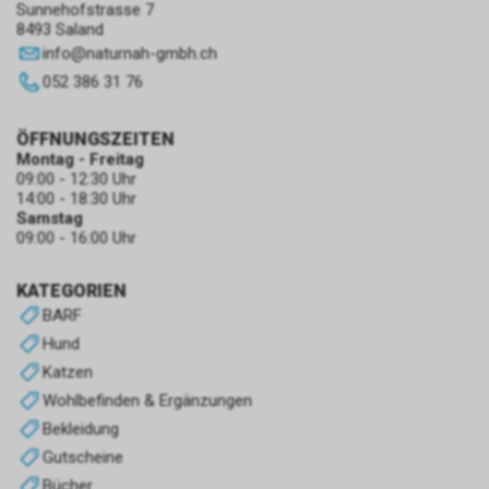
Sunnehofstrasse 7
8493 Saland
info
@
naturnah-gmbh.ch
052 386 31 76
ÖFFNUNGSZEITEN
Montag - Freitag
09:00 - 12:30 Uhr
14:00 - 18:30 Uhr
Samstag
09:00 - 16:00 Uhr
KATEGORIEN
BARF
Hund
Katzen
Wohlbefinden & Ergänzungen
Bekleidung
Gutscheine
Bücher