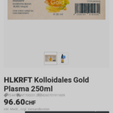
HLKRFT
Kolloidales Gold
Plasma 250ml
P2441
NT700201.2
4260701911609
96.60
CHF
inkl. MwSt., zzgl. Versandkosten