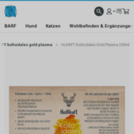
BARF
Hund
Katzen
Wohlbefinden & Ergänzungen
FT kolloidales gold plasma
HLKRFT Kolloidales Gold Plasma 250ml