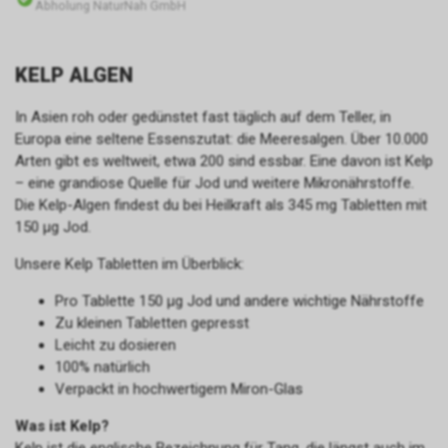
Abholung NaturNah GmbH
KELP ALGEN
In Asien roh oder gedünstet fast täglich auf dem Teller, in
Europa eine seltene Essenszutat: die Meeresalgen. Über 10.000
Arten gibt es weltweit, etwa 200 sind essbar. Eine davon ist Kelp
– eine grandiose Quelle für Jod und weitere Mikronährstoffe.
Die Kelp-Algen findest du bei Heilkraft als 345 mg Tabletten mit
150 µg Jod.
Unsere Kelp Tabletten im Überblick:
Pro Tablette 150 µg Jod und andere wichtige Nährstoffe
Zu kleinen Tabletten gepresst
Leicht zu dosieren
100% natürlich
Verpackt in hochwertigem Miron-Glas
Was ist Kelp?