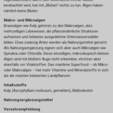
beobachtet wird, hat mit „Blühen“ nichts zu tun. Algen haben
nämlich keine Blüten.
Makro- und Mikroalgen
Braunalgen wie Kelp gehören zu den Makroalgen, also
mehrzelligen Lebewesen, die pflanzenähnliche Strukturen
aufweisen und teilweise ausgedehnte Unterwasserwälder
bilden. Etwa zwanzig Arten werden als Nahrungsmittel genutzt.
Als Nahrungsergänzung eignen sich aber auch Mikroalgen wie
Spirulina oder Chlorella. Diese einzelligen, mikroskopisch kleinen
Algen sind mit bloßem Auge nicht erkennbar, strotzen aber
ebenfalls vor Vitalstoffen. Das maritime Superfood – ob Mikro-
oder Makroalgen – hat mehr Vitamine und Mineralstoffe in sich
als die meisten bekannten Landpflanzen.
Inhaltsstoffe
Kelp (Ascophyllum nodosum, gemahlen), Maltodextrin
Nahrungsergänzungsmittel
Verzehrempfehlung