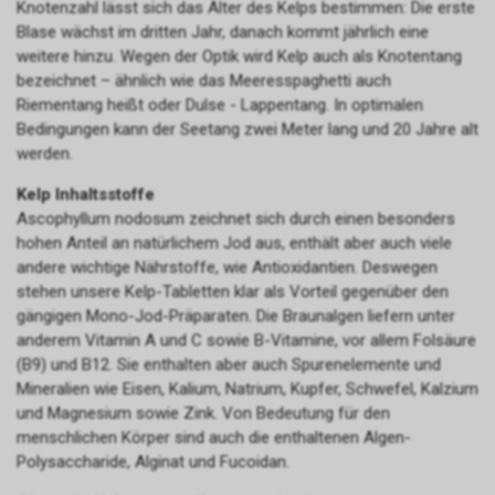
Knotenzahl lässt sich das Alter des Kelps bestimmen: Die erste
Blase wächst im dritten Jahr, danach kommt jährlich eine
weitere hinzu. Wegen der Optik wird Kelp auch als Knotentang
bezeichnet – ähnlich wie das Meeresspaghetti auch
Riementang heißt oder Dulse - Lappentang. In optimalen
Bedingungen kann der Seetang zwei Meter lang und 20 Jahre alt
werden.
Kelp Inhaltsstoffe
Ascophyllum nodosum zeichnet sich durch einen besonders
hohen Anteil an natürlichem Jod aus, enthält aber auch viele
andere wichtige Nährstoffe, wie Antioxidantien. Deswegen
stehen unsere Kelp-Tabletten klar als Vorteil gegenüber den
gängigen Mono-Jod-Präparaten. Die Braunalgen liefern unter
anderem Vitamin A und C sowie B-Vitamine, vor allem Folsäure
(B9) und B12. Sie enthalten aber auch Spurenelemente und
Mineralien wie Eisen, Kalium, Natrium, Kupfer, Schwefel, Kalzium
und Magnesium sowie Zink. Von Bedeutung für den
menschlichen Körper sind auch die enthaltenen Algen-
Polysaccharide, Alginat und Fucoidan.