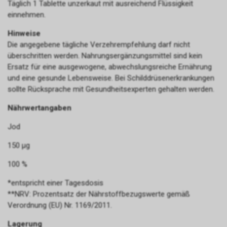
Täglich 1 Tablette unzerkaut mit ausreichend Flüssigkeit
einnehmen.
Hinweise
Die angegebene tägliche Verzehrempfehlung darf nicht
überschritten werden. Nahrungsergänzungsmittel sind kein
Ersatz für eine ausgewogene, abwechslungsreiche Ernährung
und eine gesunde Lebensweise. Bei Schilddrüsenerkrankungen
sollte Rücksprache mit Gesundheitsexperten gehalten werden.
Nährwertangaben
Jod
150 µg
100 %
*entspricht einer Tagesdosis
**NRV: Prozentsatz der Nährstoffbezugswerte gemäß
Verordnung (EU) Nr. 1169/2011.
Lagerung