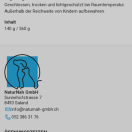
Geschlossen, trocken und lichtgeschützt bei Raumtemperatur.
Außerhalb der Reichweite von Kindern aufbewahren.
Inhalt
140 g / 360 g
NaturNah GmbH
Sunnehofstrasse 7
8493 Saland
info
@
naturnah-gmbh.ch
052 386 31 76