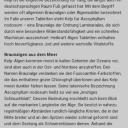
Kelp ist die englische Bezeichnung für Tang, die längst auch im
deutschsprachigen Raum Fuß gefasst hat. Mit dem Begriff
werden oft allgemein Braunalgen oder Algenwälder bezeichnet.
Im Falle unserer Tabletten steht Kelp für Ascophyllum
nodosum – eine Braunalge der Ordnung Laminariales, die sich
durch eine besondere Widerstandsfähigkeit und ein schnelles
Wachstum auszeichnet. Heilkraft Algen Tabletten enthalten
hoch bioverfügbares Jod und weitere wertvolle Vitalstoffe.
Braunalgen aus dem Meer
Kelp-Algen kommen meist in kalten Gebieten der Ozeane vor,
sind aber auch in der Ost- und Nordsee anzutreffen. Den
Namen Braunalge verdanken sie den Fuxocanthin-Farbstoffen,
die das enthaltene grüne Chlorophyll übertönen und das Kelp
meist dunkler färben lassen. Seine lateinische Bezeichnung
Ascophyllum nodosum heißt so viel wie „knotiges
Schlauchblatt". Dessen Bedeutung erschließt sich beim Blick
auf die markanten Langtriebe der Alge. Sie besitzt in nahezu
regelmäßigen Abständen rundlich-längliche Knoten, die in der
Mitte breiter und an den Spitzen wieder schmal geformt sind
und dem Seetang als Schwimmblasen dienen. Anhand der