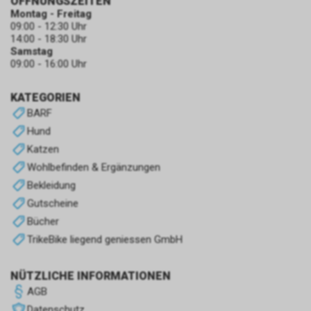
ÖFFNUNGSZEITEN
Montag - Freitag
09:00 - 12:30 Uhr
14:00 - 18:30 Uhr
Samstag
09:00 - 16:00 Uhr
KATEGORIEN
BARF
Hund
Katzen
Wohlbefinden & Ergänzungen
Bekleidung
Gutscheine
Bücher
TrikeBike liegend geniessen GmbH
NÜTZLICHE INFORMATIONEN
AGB
Datenschutz