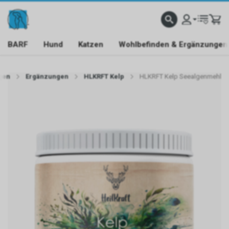
BARF
Hund
Katzen
Wohlbefinden & Ergänzungen
gen
Ergänzungen
HLKRFT Kelp
HLKRFT Kelp Seealgenmehl