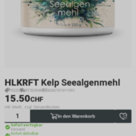
HLKRFT
Kelp Seealgenmehl
P3232
NT520040
4260701911951
15.50
CHF
inkl. MwSt., zzgl. Versandkosten
In den Warenkorb
Sofort verfügbar
Versand
Sofort abholbar