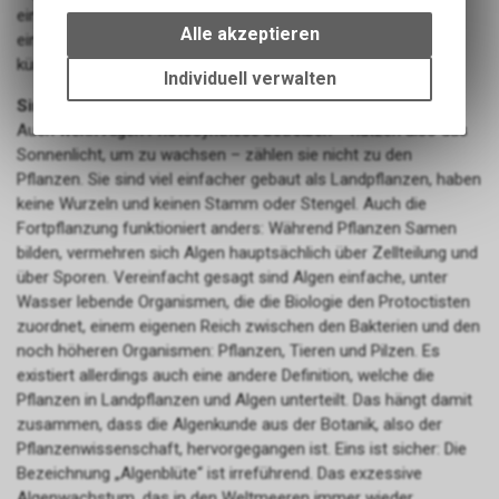
Wir erfassen und speichern
eine natürliche und unkomplizierte Jodversorgung und haben
bestimmte Interaktionen und
Alle akzeptieren
einen entscheidenden Vorteil gegenüber den umstrittenen,
Einstellungen auf Ihrem Gerät,
künstlich jodversetzten Produkten wie etwa Jodsalz.
um die grundlegenden
Individuell verwalten
Funktionen unseres Online-
Sind Kelp Algen Pflanzen?
Angebots, wie die Verwendung
Auch wenn Algen Photosynthese betreiben – nutzen also das
des Warenkorbs, zu
Sonnenlicht, um zu wachsen – zählen sie nicht zu den
ermöglichen. Bitte beachten Sie,
Pflanzen. Sie sind viel einfacher gebaut als Landpflanzen, haben
dass die gespeicherten Daten
keine Wurzeln und keinen Stamm oder Stengel. Auch die
keinerlei Rückschlüsse auf Ihre
Fortpflanzung funktioniert anders: Während Pflanzen Samen
persönlichen Informationen
bilden, vermehren sich Algen hauptsächlich über Zellteilung und
zulassen.
über Sporen. Vereinfacht gesagt sind Algen einfache, unter
Wasser lebende Organismen, die die Biologie den Protoctisten
zuordnet, einem eigenen Reich zwischen den Bakterien und den
noch höheren Organismen: Pflanzen, Tieren und Pilzen. Es
existiert allerdings auch eine andere Definition, welche die
Pflanzen in Landpflanzen und Algen unterteilt. Das hängt damit
zusammen, dass die Algenkunde aus der Botanik, also der
Pflanzenwissenschaft, hervorgegangen ist. Eins ist sicher: Die
Bezeichnung „Algenblüte“ ist irreführend. Das exzessive
Algenwachstum, das in den Weltmeeren immer wieder