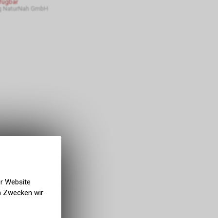
rfügbar
g NaturNah GmbH
er Website
en Zwecken wir