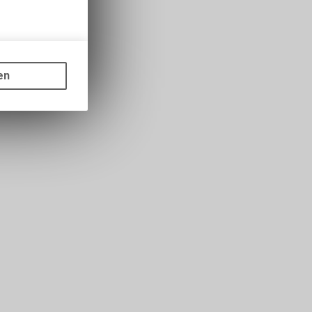
gen auf
ots, wie die
en
ass die
nformationen