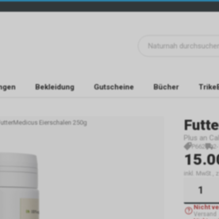
ngen
Bekleidung
Gutscheine
Bücher
Trike
Futt
FutterMedicus Eierschalen 250g
Plus an C
P662
2
15.0
inkl. MwSt.,
Nicht v
Versand