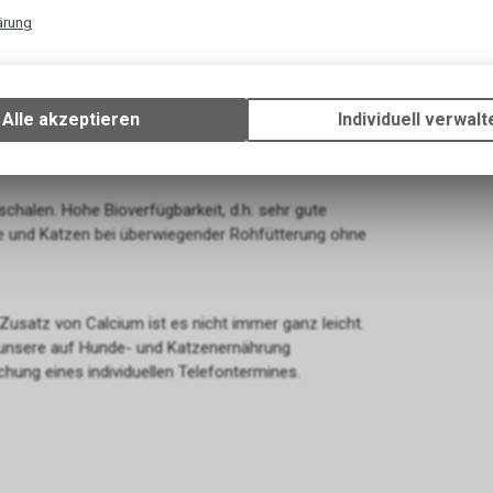
ze natürlich! Sie barfen ohne die Zugabe von
ärung
ium versorgen? Das Futtermedicus Eierschalen
Technische Funktionen
ürde. In der freien Natur sind die Knochen der
Wir erfassen und speichern bestimmte Interaktionen und Einstellun
d Katzen keine Knochen in der Rohfütterung oder
Ihrem Gerät, um die grundlegenden Funktionen unseres Online-Angeb
Alle akzeptieren
Individuell verwalt
n, ersetzen Sie mit Eierschalen bedarfsgerecht
Verwendung des Warenkorbs, zu ermöglichen. Bitte beachten Sie, d
gespeicherten Daten keinerlei Rückschlüsse auf Ihre persönlichen I
zulassen.
chalen. Hohe Bioverfügbarkeit, d.h. sehr gute
 und Katzen bei überwiegender Rohfütterung ohne
satz von Calcium ist es nicht immer ganz leicht.
 unsere auf Hunde- und Katzenernährung
chung eines individuellen Telefontermines.