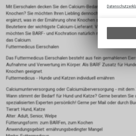
Mit Eierschalen decken Sie den Calcium-Bedarf von Hund und Kat
Datenschutzerkl
Knochen? Sie möchten Ihren Liebling dennoch natürlich mit Calc
ergänzt, was in der Ernährung ohne Knochen sonst leicht fehlen w
Beutetiere der wichtigste Calcium-Lieferant. Vertragen Hunde un
möchten Sie BARF- und Kochration natürlich mit Calcium ergänze
das Calcium.
Futtermedicus Eierschalen
Das Futtermedicus Eierschalen besteht aus fein gemahlenen Eiers
Aufnahme und Verwertung im Körper. Als BARF Zusatz für Hunde
Knochen geeignet.
Futtermedicus - Hunde und Katzen individuell ernähren
Calciumunterversorgung oder Calciumüberversorgung - mit dem Zu
Wann stimmt der Bedarf für Hund und Katze? Gerne beraten Sie
spezialisierten Experten persönlich! Gerne per Mail oder durch Bu
Tierart: Hund, Katze
Alter: Adult, Senior, Welpe
Fütterungsform: zum BARFen, zum Kochen
Anwendungsgebiet: ernährungsbedingter Mangel