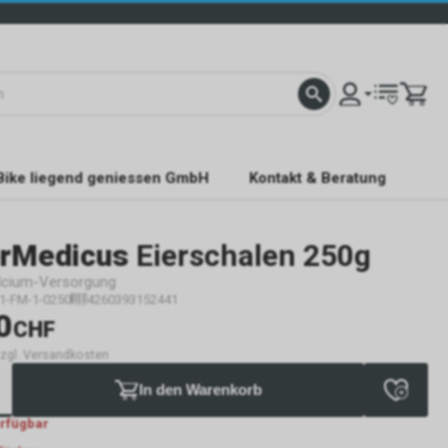
Bike liegend geniessen GmbH
Kontakt & Beratung
erMedicus
Eierschalen 250g
alcium-Versorgung
-1-FM-1-0250
4260393152441
0
CHF
 zzgl. Versandkosten
In den Warenkorb
erfügbar