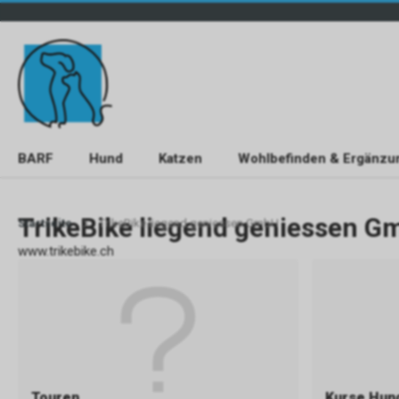
BARF
Hund
Katzen
Wohlbefinden & Ergänzu
TrikeBike liegend geniessen 
Startseite
TrikeBike liegend geniessen GmbH
www.trikebike.ch
Touren
Kurse Hund