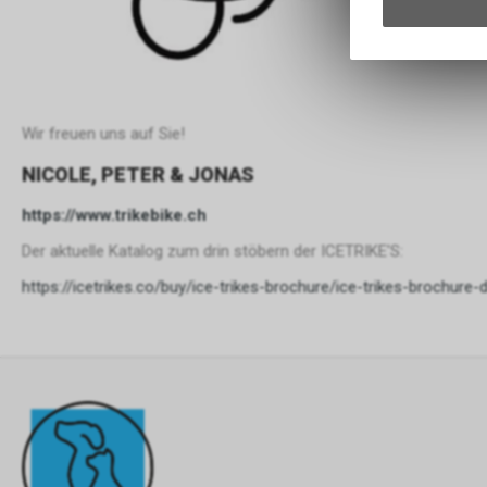
Wir freuen uns auf Sie!
NICOLE, PETER & JONAS
https://www.trikebike.ch
Der aktuelle Katalog zum drin stöbern der ICETRIKE'S:
https://icetrikes.co/buy/ice-trikes-brochure/ice-trikes-brochur