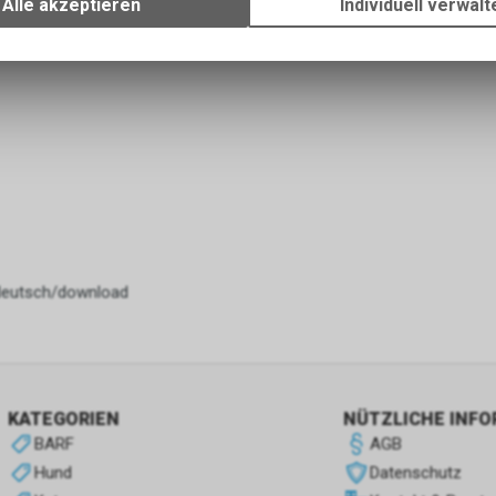
Alle akzeptieren
Individuell verwalt
Verwendung des Warenkorbs, zu ermöglichen. Bitte beachten Sie, d
gespeicherten Daten keinerlei Rückschlüsse auf Ihre persönlichen I
zulassen.
e-deutsch/download
KATEGORIEN
NÜTZLICHE INF
BARF
AGB
Hund
Datenschutz