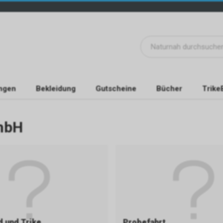
ngen
Bekleidung
Gutscheine
Bücher
Trike
GmbH
 und Trike
Probefahrt