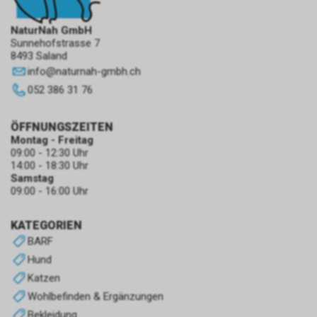
NaturNah GmbH
Sunnehofstrasse 7
8493 Saland
info
@
naturnah-gmbh.ch
052 386 31 76
ÖFFNUNGSZEITEN
Montag - Freitag
09:00 - 12:30 Uhr
14:00 - 18:30 Uhr
Samstag
09:00 - 16:00 Uhr
KATEGORIEN
BARF
Hund
Katzen
Wohlbefinden & Ergänzungen
Bekleidung