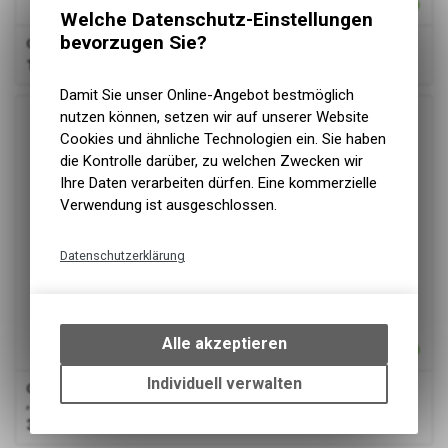
Welche Datenschutz-Einstellungen
bevorzugen Sie?
Camon
Set für Katzenwelpen 8x1200, rot, blau oder schwarz
10.30
CHF
Damit Sie unser Online-Angebot bestmöglich
nutzen können, setzen wir auf unserer Website
Cookies und ähnliche Technologien ein. Sie haben
die Kontrolle darüber, zu welchen Zwecken wir
Ihre Daten verarbeiten dürfen. Eine kommerzielle
Verwendung ist ausgeschlossen.
Datenschutzerklärung
Technische Funktionen
Wir erfassen und speichern
bestimmte Interaktionen und
Alle akzeptieren
Einstellungen auf Ihrem Gerät,
um die grundlegenden
Individuell verwalten
Camon
Elastisches Katzenhalsband - GLOW IN THE DARK
Funktionen unseres Online-
,10mm x2/300
Angebots, wie die Verwendung
3.50
CHF
des Warenkorbs, zu