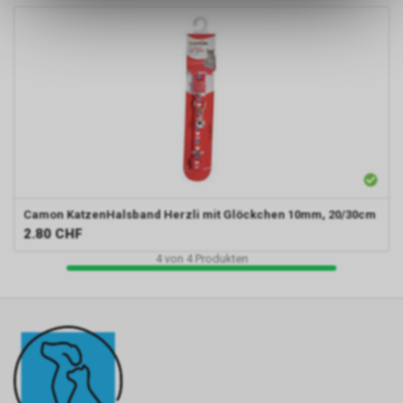
ermöglichen. Bitte beachten Sie,
dass die gespeicherten Daten
keinerlei Rückschlüsse auf Ihre
persönlichen Informationen
zulassen.
Camon
KatzenHalsband Herzli mit Glöckchen 10mm, 20/30cm
2.80
CHF
4
von
4
Produkten