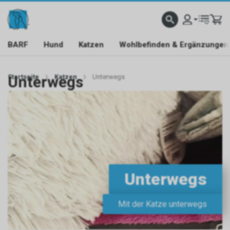
BARF
Hund
Katzen
Wohlbefinden & Ergänzungen
Startseite
Unterwegs
Katzen
Unterwegs
Unterwegs
Mit der Katze unterwegs