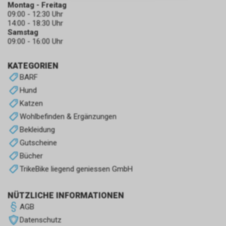
zulassen.
Montag - Freitag
09:00 - 12:30 Uhr
14:00 - 18:30 Uhr
Samstag
09:00 - 16:00 Uhr
KATEGORIEN
BARF
Hund
Katzen
Wohlbefinden & Ergänzungen
Bekleidung
Gutscheine
Bücher
TrikeBike liegend geniessen GmbH
NÜTZLICHE INFORMATIONEN
AGB
Datenschutz