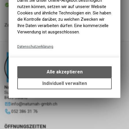
Damit Sie unser Online-Angebot bestmöglich
Sofort abholbar
nutzen können, setzen wir auf unserer Website
Abholung NaturNah GmbH
Cookies und ähnliche Technologien ein. Sie haben
die Kontrolle darüber, zu welchen Zwecken wir
Zahnpflege Gel PET 125ml
Ihre Daten verarbeiten dürfen. Eine kommerzielle
Verwendung ist ausgeschlossen.
Datenschutzerklärung
Technische Funktionen
Wir erfassen und speichern
bestimmte Interaktionen und
Alle akzeptieren
Einstellungen auf Ihrem Gerät,
um die grundlegenden
Individuell verwalten
NaturNah GmbH
Funktionen unseres Online-
Sunnehofstrasse 7
Angebots, wie die Verwendung
8493 Saland
des Warenkorbs, zu
info
@
naturnah-gmbh.ch
ermöglichen. Bitte beachten Sie,
052 386 31 76
dass die gespeicherten Daten
keinerlei Rückschlüsse auf Ihre
persönlichen Informationen
ÖFFNUNGSZEITEN