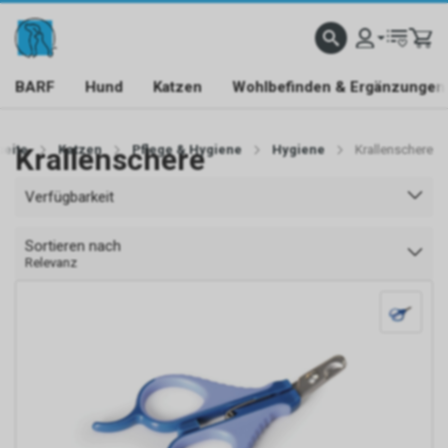
BARF
Hund
Katzen
Wohlbefinden & Ergänzungen
seite
Krallenschere
Katzen
Pflege & Hygiene
Hygiene
Krallenschere
Verfügbarkeit
Sortieren nach
Relevanz