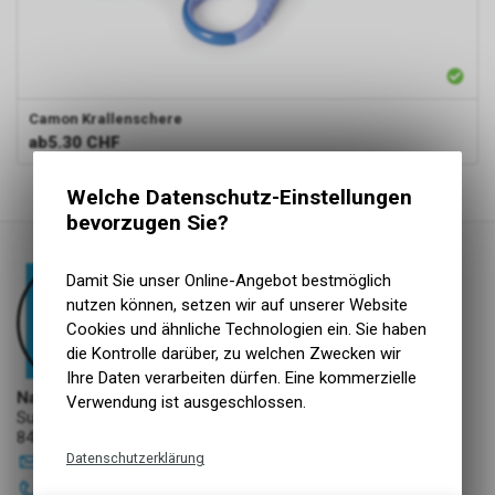
Camon
Krallenschere
ab
5.30 CHF
1
von
1
Produkten
Welche Datenschutz-Einstellungen
bevorzugen Sie?
Damit Sie unser Online-Angebot bestmöglich
nutzen können, setzen wir auf unserer Website
Cookies und ähnliche Technologien ein. Sie haben
die Kontrolle darüber, zu welchen Zwecken wir
Ihre Daten verarbeiten dürfen. Eine kommerzielle
NaturNah GmbH
Verwendung ist ausgeschlossen.
Sunnehofstrasse 7
8493 Saland
Datenschutzerklärung
info
@
naturnah-gmbh.ch
052 386 31 76
Technische Funktionen