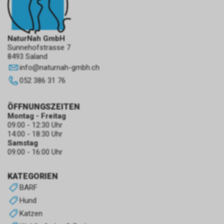
NaturNah GmbH
Sunnehofstrasse 7
8493 Saland
info
@
naturnah-gmbh.ch
052 386 31 76
ÖFFNUNGSZEITEN
Montag - Freitag
09:00 - 12:30 Uhr
14:00 - 18:30 Uhr
Samstag
09:00 - 16:00 Uhr
KATEGORIEN
BARF
Hund
Katzen