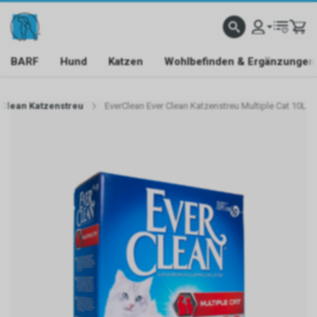
BARF
Hund
Katzen
Wohlbefinden & Ergänzungen
rClean Katzenstreu
EverClean Ever Clean Katzenstreu Multiple Cat 10L