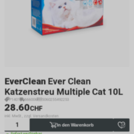
EverClean
Ever Clean
Katzenstreu Multiple Cat 10L
P1401
666006
5060255492253
28.60
CHF
inkl. MwSt., zzgl. Versandkosten
In den Warenkorb
Sofort verfügbar