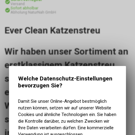
Versand
Sofort abholbar
Abholung NaturNah GmbH
Ever Clean Katzenstreu
Wir haben unser Sortiment an
erstklassigem Katzenstreu
speziell zu dem Zweck
Welche Datenschutz-Einstellungen
bevorzugen Sie?
entwickelt, für das
Damit Sie unser Online-Angebot bestmöglich
Wohlbefinden Ihrer Katze zu
nutzen können, setzen wir auf unserer Website
Cookies und ähnliche Technologien ein. Sie haben
sorgen – egal welche
die Kontrolle darüber, zu welchen Zwecken wir
Ihre Daten verarbeiten dürfen. Eine kommerzielle
individuellen Bedürfnisse sie
Verwendung ist ausgeschlossen.