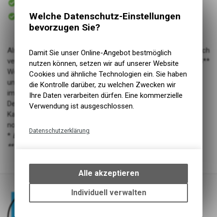
Versand
Sofort abholbar
Welche Datenschutz-Einstellungen
Abholung NaturNah GmbH
bevorzugen Sie?
Als Klumpstreu nutzt Cat’s Best Original die Kraft technologisch
Damit Sie unser Online-Angebot bestmöglich
veredelter Aktiv-Holzfasern. Diese werden mit dem neuen ICS**
nutzen können, setzen wir auf unserer Website
Wood Fibre Technology-Verfahren hergestellt. Flüssigkeiten
Cookies und ähnliche Technologien ein. Sie haben
und Gerüche werden besonders wirksam aufgesaugt und tief
die Kontrolle darüber, zu welchen Zwecken wir
im Inneren einkapselt – bis zum 7-fachen des Eigengewichts.
Ihre Daten verarbeiten dürfen. Eine kommerzielle
Deshalb kann Cat’s Best Original bis zu 5 Wochen in der
Verwendung ist ausgeschlossen.
Katzentoilette verbleiben, bevor ein Komplettwechsel
notwendig wird.
Datenschutzerklärung
*
Bitte lokale Entsorgungsvorschriften beachten
** Intelligent Capillary System
Technische Funktionen
Wir erfassen und speichern
bestimmte Interaktionen und
Alle akzeptieren
Einstellungen auf Ihrem Gerät,
um die grundlegenden
Individuell verwalten
Funktionen unseres Online-
Angebots, wie die Verwendung