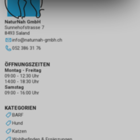
des Warenkorbs, zu
ermöglichen. Bitte beachten Sie,
dass die gespeicherten Daten
NaturNah GmbH
keinerlei Rückschlüsse auf Ihre
Sunnehofstrasse 7
persönlichen Informationen
8493 Saland
zulassen.
info
@
naturnah-gmbh.ch
052 386 31 76
ÖFFNUNGSZEITEN
Montag - Freitag
09:00 - 12:30 Uhr
14:00 - 18:30 Uhr
Samstag
09:00 - 16:00 Uhr
KATEGORIEN
BARF
Hund
Katzen
Wohlbefinden & Ergänzungen