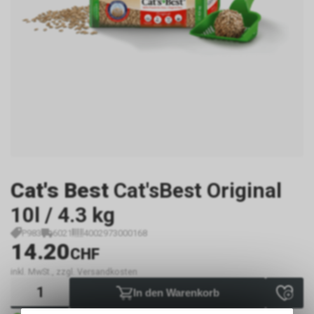
Cat's Best
Cat'sBest Original
10l / 4.3 kg
P983
6021
4002973000168
14.20
CHF
inkl. MwSt., zzgl. Versandkosten
In den Warenkorb
Sofort verfügbar