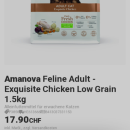
Amanova
Feline Adult -
Exquisite Chicken Low Grain
1.5kg
Alleinfuttermittel für erwachene Katzen
P3858
HE613666
8413037331153
17.90
CHF
inkl. MwSt., zzgl. Versandkosten