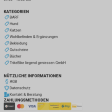
KATEGORIEN
BARF
Hund
Katzen
Wohlbefinden & Ergänzungen
Bekleidung
Gutscheine
Bücher
TrikeBike liegend geniessen GmbH
NÜTZLICHE INFORMATIONEN
AGB
Datenschutz
Kontakt & Beratung
ZAHLUNGSMETHODEN