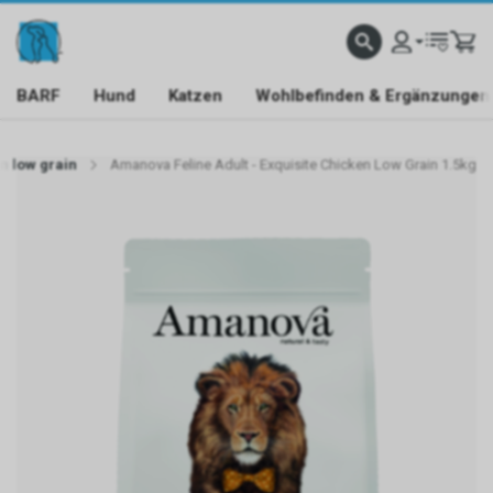
BARF
Hund
Katzen
Wohlbefinden & Ergänzungen
n low grain
Amanova Feline Adult - Exquisite Chicken Low Grain 1.5kg