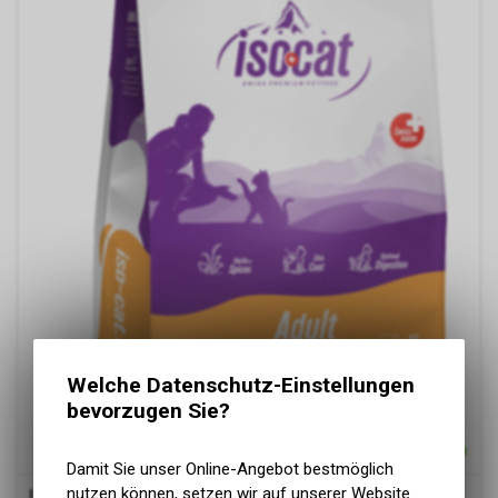
Welche Datenschutz-Einstellungen
bevorzugen Sie?
Damit Sie unser Online-Angebot bestmöglich
nutzen können, setzen wir auf unserer Website
Iso-Cat
Iso-Cat Adult Chicken 10kg