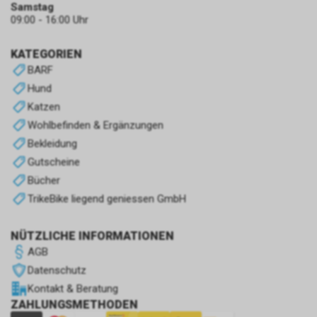
Samstag
09:00 - 16:00 Uhr
KATEGORIEN
BARF
Hund
Katzen
Wohlbefinden & Ergänzungen
Bekleidung
Gutscheine
Bücher
TrikeBike liegend geniessen GmbH
NÜTZLICHE INFORMATIONEN
AGB
Datenschutz
Kontakt & Beratung
ZAHLUNGSMETHODEN