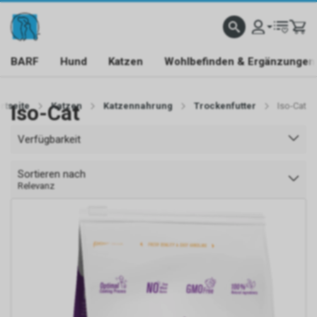
BARF
Hund
Katzen
Wohlbefinden & Ergänzungen
rtseite
Iso-Cat
Katzen
Katzennahrung
Trockenfutter
Iso-Cat
Verfügbarkeit
Sortieren nach
Relevanz