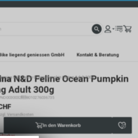
Bike liegend geniessen GmbH
Kontakt & Beratung
ina
N&D Feline Ocean Pumpkin
armina N&D Feline Ocean Pumpkin Hering Adult 300g
ng Adult 300g
PND0030032
8010276036735
CHF
 zzgl. Versandkosten
In den Warenkorb
erfügbar