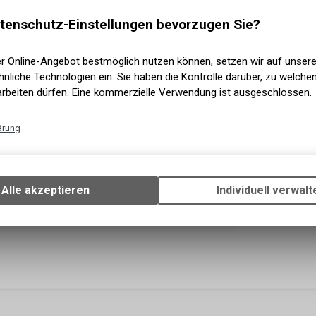
Versand
Nicht ve
tenschutz-Einstellungen bevorzugen Sie?
Abholun
er Online-Angebot bestmöglich nutzen können, setzen wir auf unser
nliche Technologien ein. Sie haben die Kontrolle darüber, zu welch
arbeiten dürfen. Eine kommerzielle Verwendung ist ausgeschlossen.
ärung
Technische Funktionen
Wir erfassen und speichern bestimmte Interaktionen und Einstellun
Ihrem Gerät, um die grundlegenden Funktionen unseres Online-Angeb
Alle akzeptieren
Individuell verwalt
Verwendung des Warenkorbs, zu ermöglichen. Bitte beachten Sie, d
gespeicherten Daten keinerlei Rückschlüsse auf Ihre persönlichen I
zulassen.