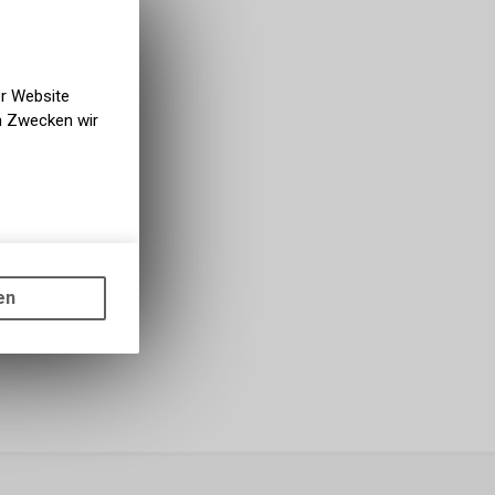
rfügbar
g NaturNah GmbH
er Website
en Zwecken wir
gen auf
ots, wie die
en
ass die
nformationen