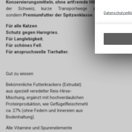
Konservierungsmitteln
,
ohne artfremde Hilfsstoffe
. In erste
der Schweiz, kurze Transportwege sind die Folge.
Datenschutzerkl
sondern
Premiumfutter der Spitzenklasse
.
Für alle Katzen
Schutz gegen Harngries.
Für Langlebigkeit.
Für schönes Fell.
Für anspruchsvolle Tierhalter.
Gut zu wissen
Bekömmliche Futterkrackers (Extrudat)
aus speziell veredelter Reis-Hirse-
Mischung, ergänzt mit hochverdaulichen
Proteinproduktion, wie Geflügelfleischmehl
ca. 27% (ohne Federn und Innereien aus
Bodenhaltung).
Alle Vitamine und Spurenelemente