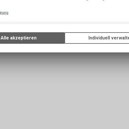
r Linie verwenden wir Rohstoffe
bester Qualität
aus
 Wir machen keine Qualitätskompromisse,
ärung
Technische Funktionen
Wir erfassen und speichern bestimmte Interaktionen und Einstellun
Ihrem Gerät, um die grundlegenden Funktionen unseres Online-Angeb
Alle akzeptieren
Individuell verwalt
Verwendung des Warenkorbs, zu ermöglichen. Bitte beachten Sie, d
gespeicherten Daten keinerlei Rückschlüsse auf Ihre persönlichen I
zulassen.