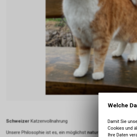
Welche Da
Schweizer
Katzenvollnahrung
Damit Sie uns
Cookies und äh
Unsere Philosophie ist es, ein möglichst
naturbelassenes
und
ö
Ihre Daten ver