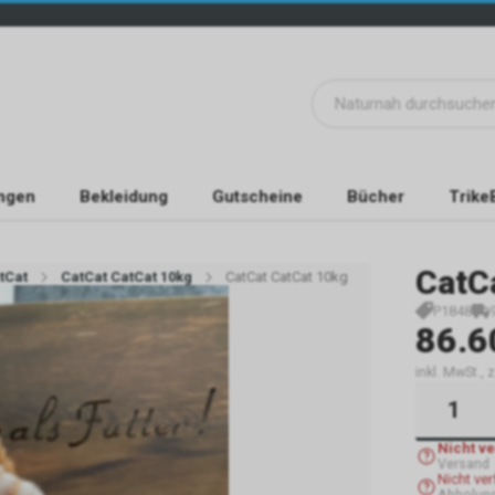
ngen
Bekleidung
Gutscheine
Bücher
Trike
CatC
tCat
CatCat CatCat 10kg
CatCat CatCat 10kg
P1848
86.6
inkl. MwSt.,
Nicht v
Versand
Nicht ve
Abholun