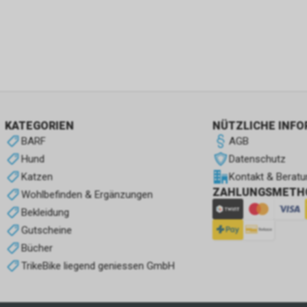
KATEGORIEN
NÜTZLICHE INF
BARF
AGB
Hund
Datenschutz
Katzen
Kontakt & Beratu
ZAHLUNGSMETH
Wohlbefinden & Ergänzungen
Bekleidung
Gutscheine
Bücher
TrikeBike liegend geniessen GmbH