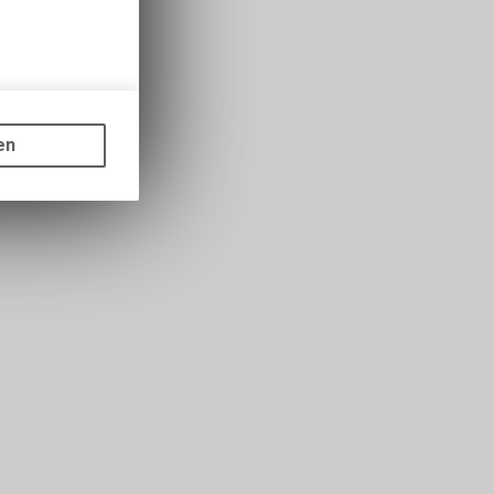
gen auf
ots, wie die
en
ass die
nformationen