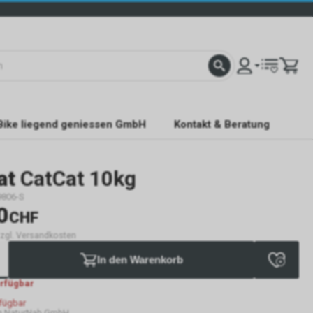
Bike liegend geniessen GmbH
Kontakt & Beratung
at
CatCat 10kg
9806-S
0
CHF
 zzgl. Versandkosten
In den Warenkorb
erfügbar
rfügbar
g NaturNah GmbH