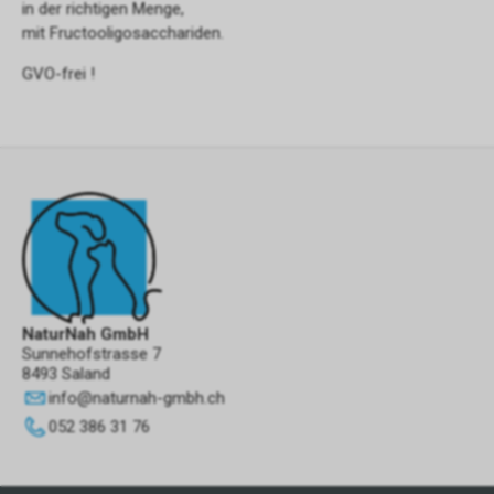
in der richtigen Menge,
mit Fructooligosacchariden.
GVO-frei !
NaturNah GmbH
Sunnehofstrasse 7
8493 Saland
info
@
naturnah-gmbh.ch
052 386 31 76