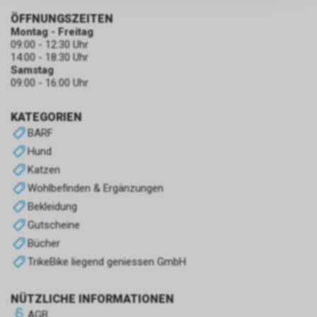
persönlichen Informationen
zulassen.
ÖFFNUNGSZEITEN
Montag - Freitag
09:00 - 12:30 Uhr
14:00 - 18:30 Uhr
Samstag
09:00 - 16:00 Uhr
KATEGORIEN
BARF
Hund
Katzen
Wohlbefinden & Ergänzungen
Bekleidung
Gutscheine
Bücher
TrikeBike liegend geniessen GmbH
NÜTZLICHE INFORMATIONEN
AGB