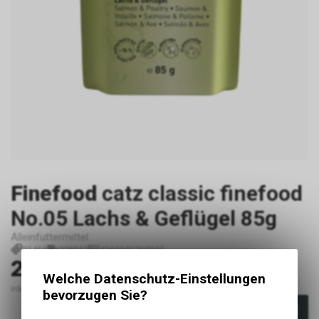
Finefood
catz classic finefood
No.05 Lachs & Geflügel 85g
Alleinfuttermittel
P1466
008913
4260101760913
2.20
CHF
Welche Datenschutz-Einstellungen
inkl. MwSt., zzgl. Versandkosten
bevorzugen Sie?
In den Warenkorb