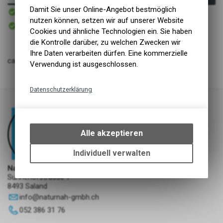
Sofort verfügbar
Damit Sie unser Online-Angebot bestmöglich
Versand
nutzen können, setzen wir auf unserer Website
Sofort abholbar
Abholung NaturNah GmbH
Cookies und ähnliche Technologien ein. Sie haben
die Kontrolle darüber, zu welchen Zwecken wir
Ihre Daten verarbeiten dürfen. Eine kommerzielle
catz finefood No.05 Lachs&Geflügel
Verwendung ist ausgeschlossen.
Datenschutzerklärung
Technische Funktionen
Wir erfassen und speichern
bestimmte Interaktionen und
Alle akzeptieren
Einstellungen auf Ihrem Gerät,
um die grundlegenden
Individuell verwalten
Funktionen unseres Online-
NaturNah GmbH
Angebots, wie die Verwendung
Sunnehofstrasse 7
des Warenkorbs, zu
8493 Saland
ermöglichen. Bitte beachten Sie,
info
@
naturnah-gmbh.ch
dass die gespeicherten Daten
052 386 31 76
keinerlei Rückschlüsse auf Ihre