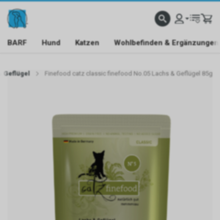
BARF
Hund
Katzen
Wohlbefinden & Ergänzungen
& Geflügel
Finefood catz classic finefood No.05 Lachs & Geflügel 85g