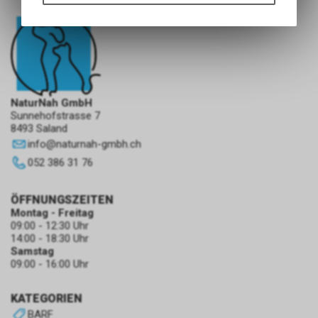
Funktionen unseres Online-
Angebots, wie die Verwendung
des Warenkorbs, zu
ermöglichen. Bitte beachten Sie,
dass die gespeicherten Daten
keinerlei Rückschlüsse auf Ihre
persönlichen Informationen
NaturNah GmbH
zulassen.
Sunnehofstrasse 7
8493 Saland
info
@
naturnah-gmbh.ch
052 386 31 76
ÖFFNUNGSZEITEN
Montag - Freitag
09:00 - 12:30 Uhr
14:00 - 18:30 Uhr
Samstag
09:00 - 16:00 Uhr
KATEGORIEN
BARF