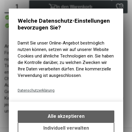
In den Warenkorb
Sofort verfügbar
Versand
Welche Datenschutz-Einstellungen
Sofort abholbar
bevorzugen Sie?
Abholung NaturNah GmbH
Damit Sie unser Online-Angebot bestmöglich
Amanova Adult Brilliant Beef & Chicken Nassfutter enthält
nutzen können, setzen wir auf unserer Website
Fischöl und mineralstoffreiche Algen, natürliche Zutaten, die
Cookies und ähnliche Technologien ein. Sie haben
nicht nur gut schmecken, sondern auch der Gesundheit Ihres
die Kontrolle darüber, zu welchen Zwecken wir
Tieres zugute kommen. Um Ihre Katze in Topform zu halten,
Ihre Daten verarbeiten dürfen. Eine kommerzielle
enthält dieses Nassfutter die Vitamine C, D3 und E sowie
Verwendung ist ausgeschlossen.
Chelatmineralien, die die Nährstoffaufnahme verbessern.
Ausserdem unterstützt der natürliche Tauringehalt die
Datenschutzerklärung
Gesundheit von Herz und Augen. Dieses Super-Premium-
Katzenfutter enthält alles, was eine gesunde, glückliche Katze
Technische Funktionen
jeden Tag braucht. Und das Beste daran: Es schmeckt
Wir erfassen und speichern
unwiderstehlich!
bestimmte Interaktionen und
Alle akzeptieren
Einstellungen auf Ihrem Gerät,
um die grundlegenden
Individuell verwalten