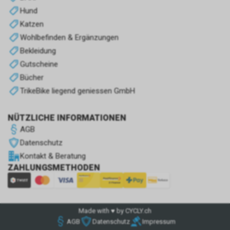
Hund
Katzen
Wohlbefinden & Ergänzungen
Bekleidung
Gutscheine
Bücher
TrikeBike liegend geniessen GmbH
NÜTZLICHE INFORMATIONEN
AGB
Datenschutz
Kontakt & Beratung
ZAHLUNGSMETHODEN
Made with ♥ by CYCLY.ch
AGB
Datenschutz
Impressum