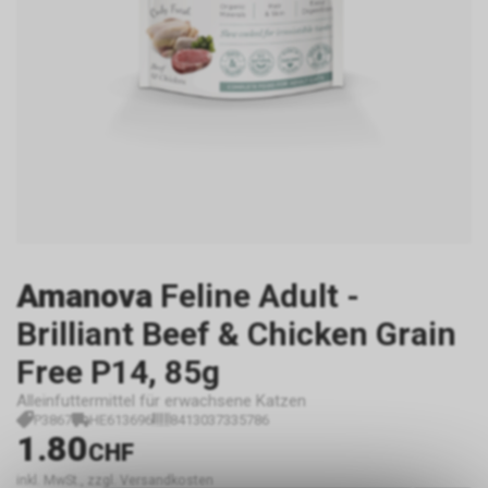
Amanova
Feline Adult -
Brilliant Beef & Chicken Grain
Free P14, 85g
Alleinfuttermittel für erwachsene Katzen
P3867
HE613696
8413037335786
1.80
CHF
inkl. MwSt., zzgl. Versandkosten