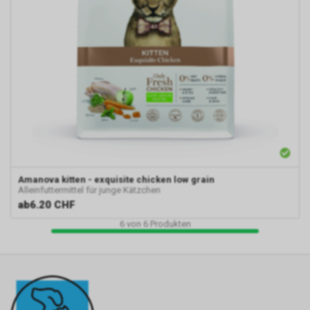
Amanova
kitten - exquisite chicken low grain
Alleinfuttermittel für junge Kätzchen
ab
6.20 CHF
6
von
6
Produkten