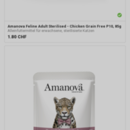
Amanova
Feline Adult Sterilised - Chicken Grain Free P10, 85g
Alleinfuttermittel für erwachsene, sterilisierte Katzen
1.80
CHF