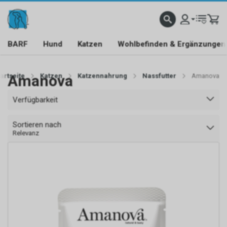
BARF
Hund
Katzen
Wohlbefinden & Ergänzungen
tartseite
Amanova
Katzen
Katzennahrung
Nassfutter
Amanova
Verfügbarkeit
Sortieren nach
Relevanz