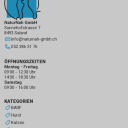
NaturNah GmbH
Sunnehofstrasse 7
8493 Saland
info
@
naturnah-gmbh.ch
052 386 31 76
ÖFFNUNGSZEITEN
Montag - Freitag
09:00 - 12:30 Uhr
14:00 - 18:30 Uhr
Samstag
09:00 - 16:00 Uhr
KATEGORIEN
BARF
Hund
Katzen