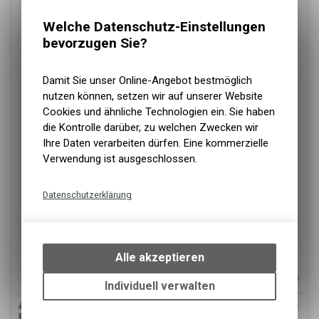
Welche Datenschutz-Einstellungen
bevorzugen Sie?
Damit Sie unser Online-Angebot bestmöglich
nutzen können, setzen wir auf unserer Website
Cookies und ähnliche Technologien ein. Sie haben
die Kontrolle darüber, zu welchen Zwecken wir
Ihre Daten verarbeiten dürfen. Eine kommerzielle
Verwendung ist ausgeschlossen.
Datenschutzerklärung
Technische Funktionen
Wir erfassen und speichern
bestimmte Interaktionen und
Alle akzeptieren
Einstellungen auf Ihrem Gerät,
um die grundlegenden
Individuell verwalten
Funktionen unseres Online-
Amanova
Feline Adult Sterilised - Lamb & Sardines Grain Free
Angebots, wie die Verwendung
P13, 85g