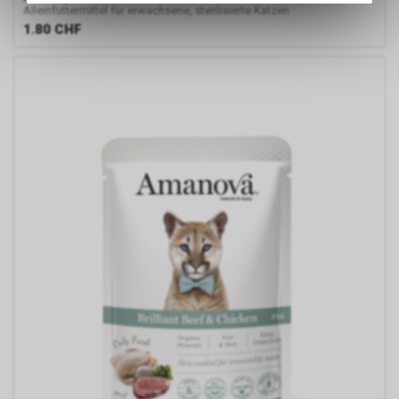
des Warenkorbs, zu
Alleinfuttermittel für erwachsene, sterilisierte Katzen
ermöglichen. Bitte beachten Sie,
1.80
CHF
dass die gespeicherten Daten
keinerlei Rückschlüsse auf Ihre
persönlichen Informationen
zulassen.