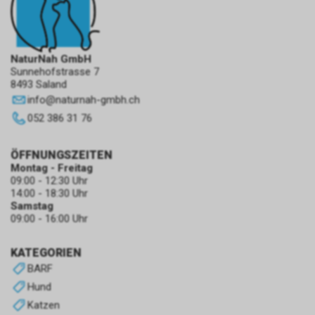
NaturNah GmbH
Sunnehofstrasse 7
8493 Saland
info
@
naturnah-gmbh.ch
052 386 31 76
ÖFFNUNGSZEITEN
Montag - Freitag
09:00 - 12:30 Uhr
14:00 - 18:30 Uhr
Samstag
09:00 - 16:00 Uhr
KATEGORIEN
BARF
Hund
Katzen