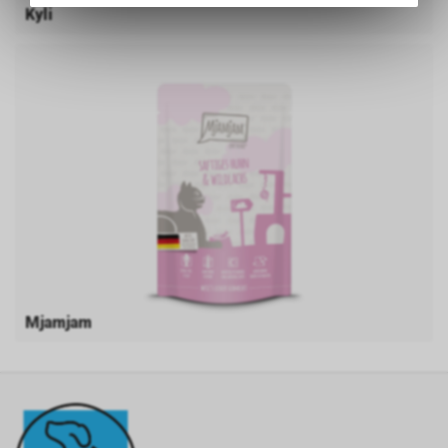
Kyli
des Warenkorbs, zu
ermöglichen. Bitte beachten Sie,
dass die gespeicherten Daten
keinerlei Rückschlüsse auf Ihre
persönlichen Informationen
zulassen.
Mjamjam