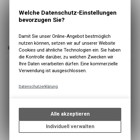
Welche Datenschutz-Einstellungen
bevorzugen Sie?
Damit Sie unser Online-Angebot bestmöglich
nutzen können, setzen wir auf unserer Website
GRAU
Cookies und ähnliche Technologien ein. Sie haben
die Kontrolle darüber, zu welchen Zwecken wir
Ihre Daten verarbeiten dürfen. Eine kommerzielle
Verwendung ist ausgeschlossen.
Datenschutzerklärung
Technische Funktionen
Wir erfassen und speichern
bestimmte Interaktionen und
Alle akzeptieren
Einstellungen auf Ihrem Gerät,
um die grundlegenden
Individuell verwalten
Funktionen unseres Online-
Angebots, wie die Verwendung