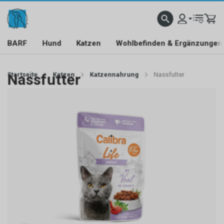
BARF
Hund
Katzen
Wohlbefinden & Ergänzungen
Startseite
Nassfutter
Katzen
Katzennahrung
Nassfutter