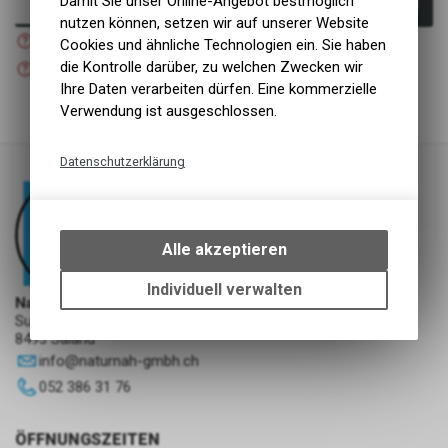
Damit Sie unser Online-Angebot bestmöglich
In den Warenkorb
nutzen können, setzen wir auf unserer Website
Nicht verfügbar
Cookies und ähnliche Technologien ein. Sie haben
Versand
Nicht verfügbar
die Kontrolle darüber, zu welchen Zwecken wir
Abholung NaturNah GmbH
Ihre Daten verarbeiten dürfen. Eine kommerzielle
Verwendung ist ausgeschlossen.
Datenschutzerklärung
Technische Funktionen
Wir erfassen und speichern
bestimmte Interaktionen und
Alle akzeptieren
Einstellungen auf Ihrem Gerät,
um die grundlegenden
Individuell verwalten
NaturNah GmbH
Funktionen unseres Online-
Sunnehofstrasse 7
Angebots, wie die Verwendung
8493 Saland
des Warenkorbs, zu
info
@
naturnah-gmbh.ch
ermöglichen. Bitte beachten Sie,
052 386 31 76
dass die gespeicherten Daten
keinerlei Rückschlüsse auf Ihre
persönlichen Informationen
ÖFFNUNGSZEITEN