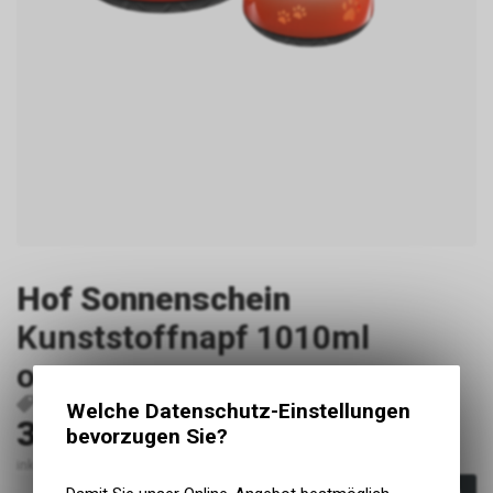
Hof Sonnenschein
Kunststoffnapf 1010ml
orange
P3560
Hof Sonnenschein 1010 orange
4251957381100
Welche Datenschutz-Einstellungen
36.20
CHF
bevorzugen Sie?
inkl. MwSt., zzgl. Versandkosten