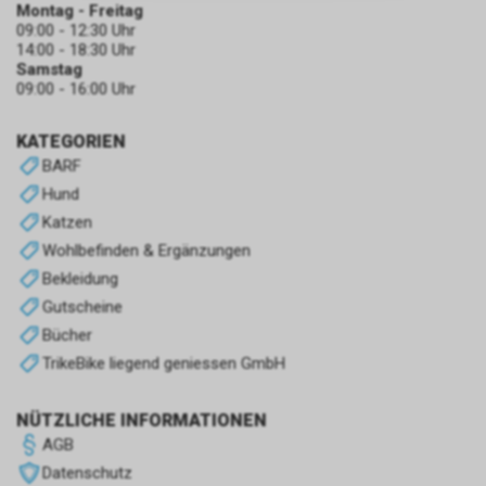
zulassen.
Montag - Freitag
09:00 - 12:30 Uhr
14:00 - 18:30 Uhr
Samstag
09:00 - 16:00 Uhr
KATEGORIEN
BARF
Hund
Katzen
Wohlbefinden & Ergänzungen
Bekleidung
Gutscheine
Bücher
TrikeBike liegend geniessen GmbH
NÜTZLICHE INFORMATIONEN
AGB
Datenschutz