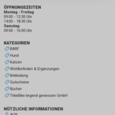
persönlichen Informationen
zulassen.
ÖFFNUNGSZEITEN
Montag - Freitag
09:00 - 12:30 Uhr
14:00 - 18:30 Uhr
Samstag
09:00 - 16:00 Uhr
KATEGORIEN
BARF
Hund
Katzen
Wohlbefinden & Ergänzungen
Bekleidung
Gutscheine
Bücher
TrikeBike liegend geniessen GmbH
NÜTZLICHE INFORMATIONEN
AGB