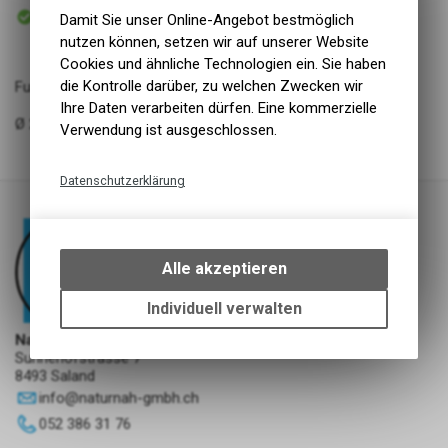
Sofort abholbar
Damit Sie unser Online-Angebot bestmöglich
Abholung NaturNah GmbH
nutzen können, setzen wir auf unserer Website
Cookies und ähnliche Technologien ein. Sie haben
die Kontrolle darüber, zu welchen Zwecken wir
Fun Feeder -Orange
Ihre Daten verarbeiten dürfen. Eine kommerzielle
Ø 28 cm, Orange, Höhe 5.5 cm
Verwendung ist ausgeschlossen.
Datenschutzerklärung
Technische Funktionen
Wir erfassen und speichern
bestimmte Interaktionen und
Alle akzeptieren
Einstellungen auf Ihrem Gerät,
um die grundlegenden
Individuell verwalten
Funktionen unseres Online-
NaturNah GmbH
Angebots, wie die Verwendung
Sunnehofstrasse 7
des Warenkorbs, zu
8493 Saland
ermöglichen. Bitte beachten Sie,
info
@
naturnah-gmbh.ch
dass die gespeicherten Daten
052 386 31 76
keinerlei Rückschlüsse auf Ihre