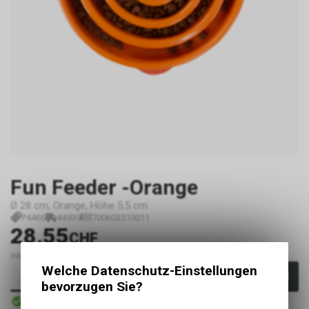
Fun Feeder -Orange
Ø 28 cm, Orange, Höhe 5.5 cm
P4466
44939
700603510011
28.55
CHF
inkl. MwSt., zzgl. Versandkosten
Welche Datenschutz-Einstellungen
In den Warenkorb
bevorzugen Sie?
Sofort verfügbar
Versand