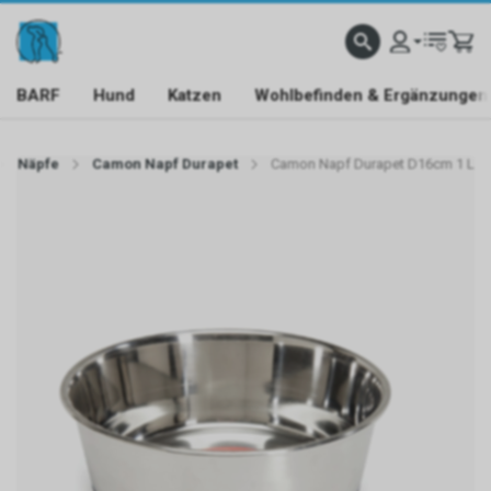
BARF
Hund
Katzen
Wohlbefinden & Ergänzungen
Näpfe
Camon Napf Durapet
Camon Napf Durapet D16cm 1 L