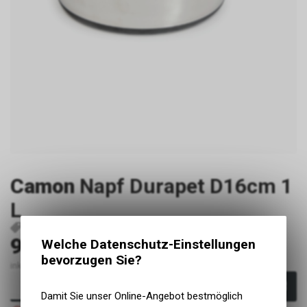
Camon
Napf Durapet D16cm 1
L
P2412
C043/N
9.90
Welche Datenschutz-Einstellungen
CHF
bevorzugen Sie?
inkl. MwSt., zzgl. Versandkosten
In den Warenkorb
Damit Sie unser Online-Angebot bestmöglich
Nicht verfügbar