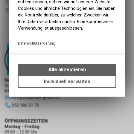
nutzen können, setzen wir auf unserer Website
Versand
Cookies und ähnliche Technologien ein. Sie haben
Nicht verfügbar
Abholung NaturNah GmbH
die Kontrolle darüber, zu welchen Zwecken wir
Ihre Daten verarbeiten dürfen. Eine kommerzielle
Verwendung ist ausgeschlossen.
Datenschutzerklärung
Technische Funktionen
Wir erfassen und speichern
bestimmte Interaktionen und
Alle akzeptieren
Einstellungen auf Ihrem Gerät,
um die grundlegenden
NaturNah GmbH
Individuell verwalten
Sunnehofstrasse 7
Funktionen unseres Online-
8493 Saland
Angebots, wie die Verwendung
info
@
naturnah-gmbh.ch
des Warenkorbs, zu
ermöglichen. Bitte beachten Sie,
052 386 31 76
dass die gespeicherten Daten
keinerlei Rückschlüsse auf Ihre
ÖFFNUNGSZEITEN
persönlichen Informationen
Montag - Freitag
zulassen.
09:00 - 12:30 Uhr