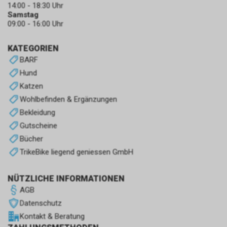
14:00 - 18:30 Uhr
Samstag
09:00 - 16:00 Uhr
KATEGORIEN
BARF
Hund
Katzen
Wohlbefinden & Ergänzungen
Bekleidung
Gutscheine
Bücher
TrikeBike liegend geniessen GmbH
NÜTZLICHE INFORMATIONEN
AGB
Datenschutz
Kontakt & Beratung