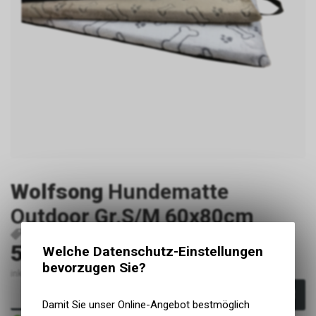
Wolfsong
Hundematte
Outdoor Gr.S/M 60x80cm
P1643
H404
59.80
Welche Datenschutz-Einstellungen
CHF
bevorzugen Sie?
inkl. MwSt., zzgl. Versandkosten
In den Warenkorb
Damit Sie unser Online-Angebot bestmöglich
Sofort verfügbar