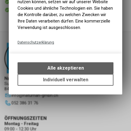
nutzen können, setzen wir auf unserer Website
Versand
Cookies und ähnliche Technologien ein. Sie haben
Sofort abholbar
Abholung NaturNah GmbH
die Kontrolle darüber, zu welchen Zwecken wir
Ihre Daten verarbeiten dürfen. Eine kommerzielle
Verwendung ist ausgeschlossen.
Datenschutzerklärung
Technische Funktionen
Wir erfassen und speichern
bestimmte Interaktionen und
Alle akzeptieren
Einstellungen auf Ihrem Gerät,
um die grundlegenden
NaturNah GmbH
Individuell verwalten
Sunnehofstrasse 7
Funktionen unseres Online-
8493 Saland
Angebots, wie die Verwendung
info
@
naturnah-gmbh.ch
des Warenkorbs, zu
ermöglichen. Bitte beachten Sie,
052 386 31 76
dass die gespeicherten Daten
keinerlei Rückschlüsse auf Ihre
ÖFFNUNGSZEITEN
persönlichen Informationen
Montag - Freitag
zulassen.
09:00 - 12:30 Uhr