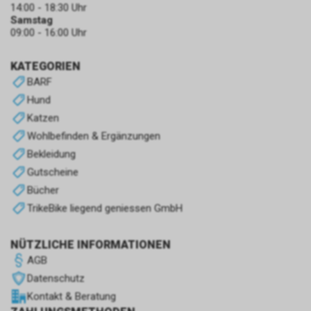
14:00 - 18:30 Uhr
Samstag
09:00 - 16:00 Uhr
KATEGORIEN
BARF
Hund
Katzen
Wohlbefinden & Ergänzungen
Bekleidung
Gutscheine
Bücher
TrikeBike liegend geniessen GmbH
NÜTZLICHE INFORMATIONEN
AGB
Datenschutz
Kontakt & Beratung