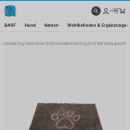
BARF
Hund
Katzen
Wohlbefinden & Ergänzungen
neSmart Dog Gone Smart Schmutzmatte Dirty Dog Door Mat misty grau M