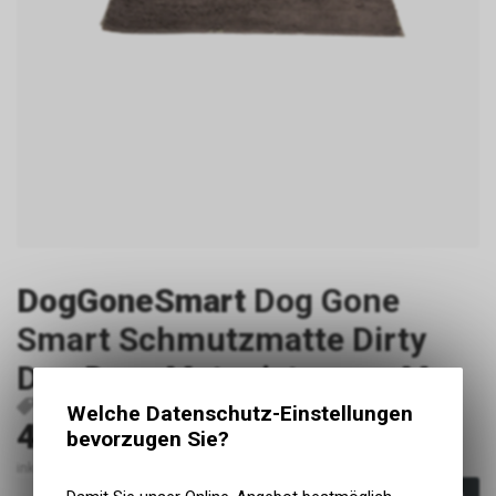
DogGoneSmart
Dog Gone
Smart Schmutzmatte Dirty
Dog Door Mat misty grau M
P1044
849670010939
Welche Datenschutz-Einstellungen
44.30
CHF
bevorzugen Sie?
inkl. MwSt., zzgl. Versandkosten