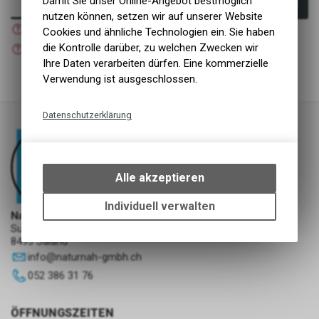
Damit Sie unser Online-Angebot bestmöglich
In den Warenkorb
nutzen können, setzen wir auf unserer Website
Nicht verfügbar
Cookies und ähnliche Technologien ein. Sie haben
Versand
Nicht verfügbar
die Kontrolle darüber, zu welchen Zwecken wir
Abholung NaturNah GmbH
Ihre Daten verarbeiten dürfen. Eine kommerzielle
Verwendung ist ausgeschlossen.
Datenschutzerklärung
Technische Funktionen
Wir erfassen und speichern
bestimmte Interaktionen und
Alle akzeptieren
Einstellungen auf Ihrem Gerät,
um die grundlegenden
Individuell verwalten
NaturNah GmbH
Funktionen unseres Online-
Sunnehofstrasse 7
Angebots, wie die Verwendung
8493 Saland
des Warenkorbs, zu
info
@
naturnah-gmbh.ch
ermöglichen. Bitte beachten Sie,
052 386 31 76
dass die gespeicherten Daten
keinerlei Rückschlüsse auf Ihre
persönlichen Informationen
ÖFFNUNGSZEITEN