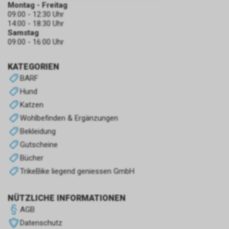
zulassen.
Montag - Freitag
09:00 - 12:30 Uhr
14:00 - 18:30 Uhr
Samstag
09:00 - 16:00 Uhr
KATEGORIEN
BARF
Hund
Katzen
Wohlbefinden & Ergänzungen
Bekleidung
Gutscheine
Bücher
TrikeBike liegend geniessen GmbH
NÜTZLICHE INFORMATIONEN
AGB
Datenschutz