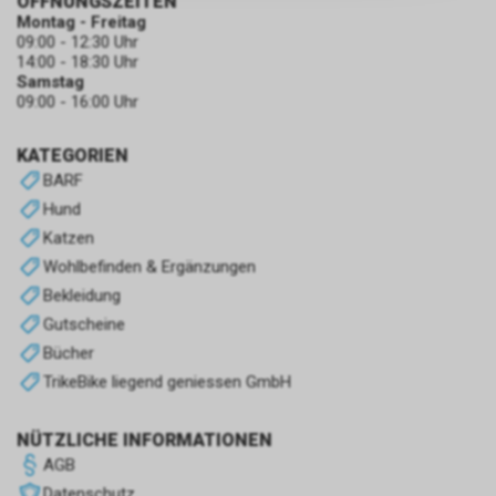
ÖFFNUNGSZEITEN
zulassen.
Montag - Freitag
09:00 - 12:30 Uhr
14:00 - 18:30 Uhr
Samstag
09:00 - 16:00 Uhr
KATEGORIEN
BARF
Hund
Katzen
Wohlbefinden & Ergänzungen
Bekleidung
Gutscheine
Bücher
TrikeBike liegend geniessen GmbH
NÜTZLICHE INFORMATIONEN
AGB
Datenschutz