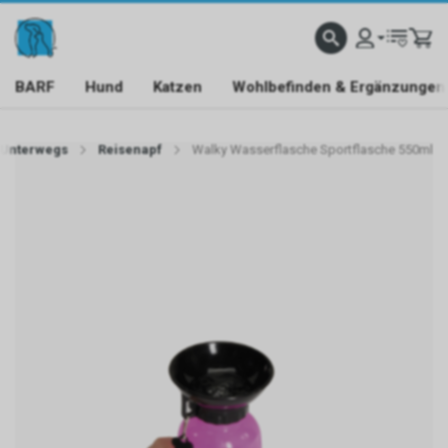
BARF
Hund
Katzen
Wohlbefinden & Ergänzungen
Unterwegs
Reisenapf
Walky Wasserflasche Sportflasche 550ml