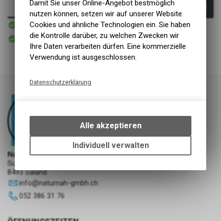
Damit Sie unser Online-Angebot bestmöglich
In den Warenkorb
nutzen können, setzen wir auf unserer Website
Sofort verfügbar
Cookies und ähnliche Technologien ein. Sie haben
Versand
die Kontrolle darüber, zu welchen Zwecken wir
Sofort abholbar
Abholung NaturNah GmbH
Ihre Daten verarbeiten dürfen. Eine kommerzielle
Verwendung ist ausgeschlossen.
Datenschutzerklärung
Technische Funktionen
Wir erfassen und speichern
bestimmte Interaktionen und
Alle akzeptieren
Einstellungen auf Ihrem Gerät,
um die grundlegenden
Individuell verwalten
Funktionen unseres Online-
NaturNah GmbH
Sunnehofstrasse 7
Angebots, wie die Verwendung
8493 Saland
des Warenkorbs, zu
info
@
naturnah-gmbh.ch
ermöglichen. Bitte beachten Sie,
dass die gespeicherten Daten
052 386 31 76
keinerlei Rückschlüsse auf Ihre
persönlichen Informationen