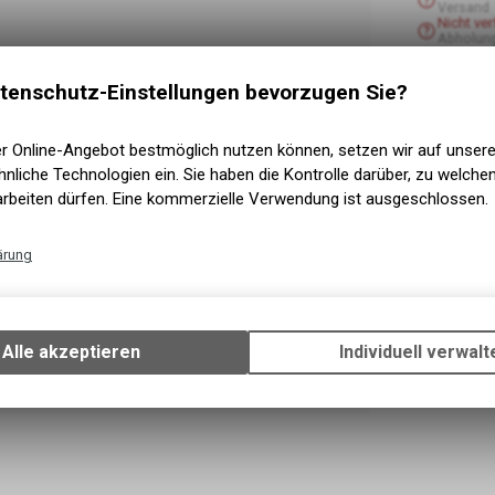
Versand
Nicht ve
Abholun
tenschutz-Einstellungen bevorzugen Sie?
er Online-Angebot bestmöglich nutzen können, setzen wir auf unser
nliche Technologien ein. Sie haben die Kontrolle darüber, zu welch
arbeiten dürfen. Eine kommerzielle Verwendung ist ausgeschlossen.
ärung
Technische Funktionen
Wir erfassen und speichern bestimmte Interaktionen und Einstellun
Ihrem Gerät, um die grundlegenden Funktionen unseres Online-Angeb
Alle akzeptieren
Individuell verwalt
Verwendung des Warenkorbs, zu ermöglichen. Bitte beachten Sie, d
gespeicherten Daten keinerlei Rückschlüsse auf Ihre persönlichen I
zulassen.