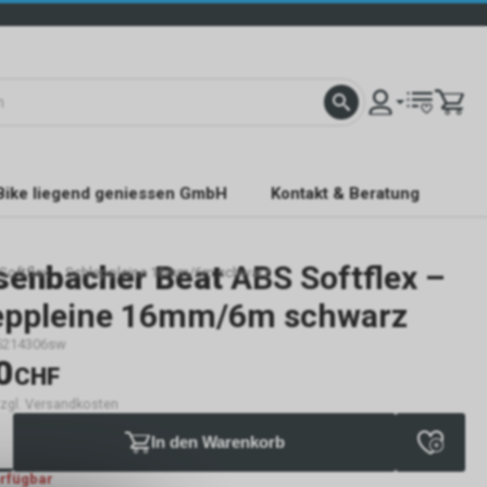
Bike liegend geniessen GmbH
Kontakt & Beratung
senbacher Beat
ABS Softflex –
Softflex – Schleppleine 16mm/6m schwarz
eppleine 16mm/6m schwarz
5214306sw
0
CHF
 zzgl. Versandkosten
In den Warenkorb
erfügbar