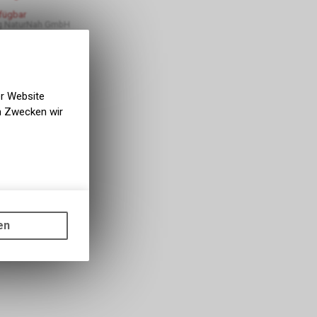
rfügbar
g NaturNah GmbH
er Website
en Zwecken wir
gen auf
ots, wie die
en
ass die
nformationen