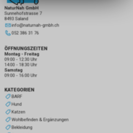
ermöglichen. Bitte beachten Sie,
NaturNah GmbH
dass die gespeicherten Daten
Sunnehofstrasse 7
keinerlei Rückschlüsse auf Ihre
8493 Saland
persönlichen Informationen
info
@
naturnah-gmbh.ch
zulassen.
052 386 31 76
ÖFFNUNGSZEITEN
Montag - Freitag
09:00 - 12:30 Uhr
14:00 - 18:30 Uhr
Samstag
09:00 - 16:00 Uhr
KATEGORIEN
BARF
Hund
Katzen
Wohlbefinden & Ergänzungen
Bekleidung