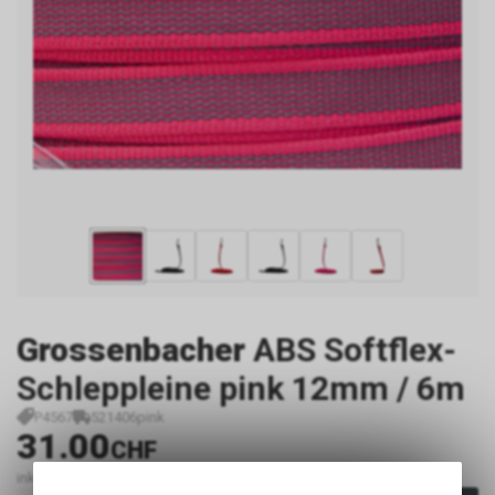
Grossenbacher
ABS Softflex-
Schleppleine pink 12mm / 6m
P4567
521406pink
31.00
CHF
inkl. MwSt., zzgl. Versandkosten