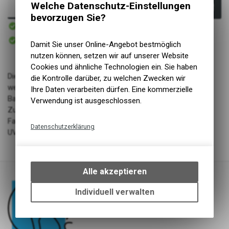
Welche Datenschutz-Einstellungen
In den Warenkorb
bevorzugen Sie?
Sofort verfügbar
Versand
Sofort abholbar
Abholung NaturNah GmbH
Damit Sie unser Online-Angebot bestmöglich
nutzen können, setzen wir auf unserer Website
Cookies und ähnliche Technologien ein. Sie haben
Diese Schleppleine besteht aus einer speziellen und sehr
die Kontrolle darüber, zu welchen Zwecken wir
weichen Polyester-Gurte welche sich ähnlich weich wie
Ihre Daten verarbeiten dürfen. Eine kommerzielle
Baumwolle anfühlt. Die Gurte hat eine hohe Reissfestigkeit.
Verwendung ist ausgeschlossen.
Zudem ist dieses Material durch den eingewobenen Gummi-
Faden extrem griffig. Wettereinflüsse wie Regen, Matsch und
Datenschutzerklärung
UV-Strahlen machen ihr nichts aus.
Technische Funktionen
Wir erfassen und speichern
bestimmte Interaktionen und
Alle akzeptieren
Einstellungen auf Ihrem Gerät,
um die grundlegenden
Individuell verwalten
Funktionen unseres Online-
Angebots, wie die Verwendung
des Warenkorbs, zu