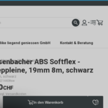
Bike liegend geniessen GmbH
Kontakt & Beratung
senbacher
ABS Softflex -
Schleppleine, 19mm 8m, schwarz
eppleine, 19mm 8m, schwarz
, schwarz
5214408sw
0
CHF
 zzgl. Versandkosten
In den Warenkorb