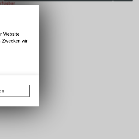
erfügbar
rfügbar
g NaturNah GmbH
er Website
en Zwecken wir
gen auf
ots, wie die
en
ass die
nformationen