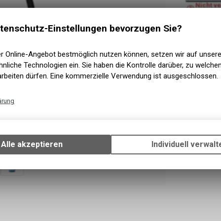
Nicht v
Versand
Nicht ve
Abholun
tenschutz-Einstellungen bevorzugen Sie?
er Online-Angebot bestmöglich nutzen können, setzen wir auf unser
nliche Technologien ein. Sie haben die Kontrolle darüber, zu welch
arbeiten dürfen. Eine kommerzielle Verwendung ist ausgeschlossen.
ärung
Technische Funktionen
Wir erfassen und speichern bestimmte Interaktionen und Einstellun
Ihrem Gerät, um die grundlegenden Funktionen unseres Online-Angeb
Alle akzeptieren
Individuell verwalt
Verwendung des Warenkorbs, zu ermöglichen. Bitte beachten Sie, d
gespeicherten Daten keinerlei Rückschlüsse auf Ihre persönlichen I
zulassen.