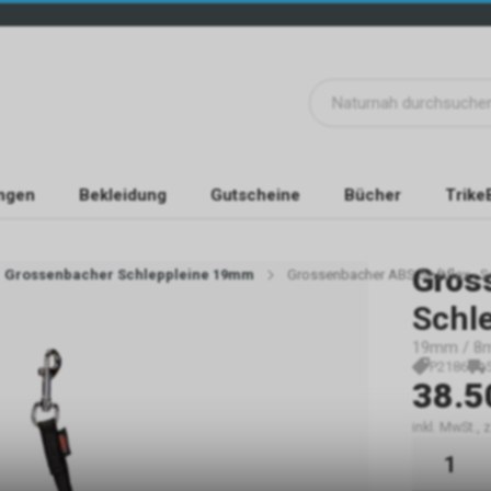
ngen
Bekleidung
Gutscheine
Bücher
Trike
Gros
Grossenbacher Schleppleine 19mm
Grossenbacher ABS Softflex - 
Schl
19mm / 8m
P2186
38.5
inkl. MwSt.,