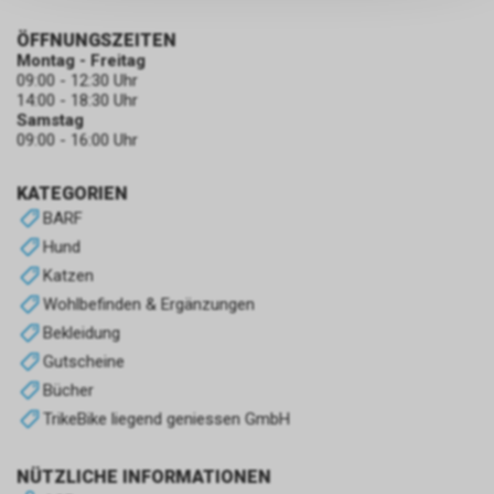
persönlichen Informationen
zulassen.
ÖFFNUNGSZEITEN
Montag - Freitag
09:00 - 12:30 Uhr
14:00 - 18:30 Uhr
Samstag
09:00 - 16:00 Uhr
KATEGORIEN
BARF
Hund
Katzen
Wohlbefinden & Ergänzungen
Bekleidung
Gutscheine
Bücher
TrikeBike liegend geniessen GmbH
NÜTZLICHE INFORMATIONEN