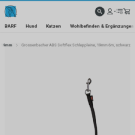
BARF
Hund
Katzen
Wohlbefinden & Ergänzungen
e 19mm
Grossenbacher ABS Softflex Schleppleine, 19mm 6m, schwarz