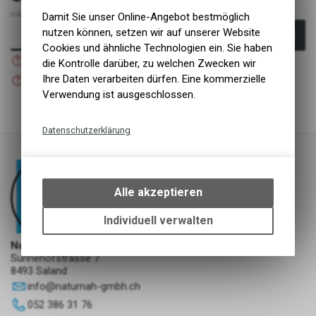
inkl. MwSt., zzgl. Versandkosten
Damit Sie unser Online-Angebot bestmöglich
nutzen können, setzen wir auf unserer Website
In den Warenkorb
Cookies und ähnliche Technologien ein. Sie haben
Nicht verfügbar
die Kontrolle darüber, zu welchen Zwecken wir
Versand
Nicht verfügbar
Ihre Daten verarbeiten dürfen. Eine kommerzielle
Abholung NaturNah GmbH
Verwendung ist ausgeschlossen.
Datenschutzerklärung
Technische Funktionen
Wir erfassen und speichern
bestimmte Interaktionen und
Alle akzeptieren
Einstellungen auf Ihrem Gerät,
um die grundlegenden
Individuell verwalten
Funktionen unseres Online-
NaturNah GmbH
Angebots, wie die Verwendung
Sunnehofstrasse 7
des Warenkorbs, zu
8493 Saland
ermöglichen. Bitte beachten Sie,
info
@
naturnah-gmbh.ch
dass die gespeicherten Daten
052 386 31 76
keinerlei Rückschlüsse auf Ihre