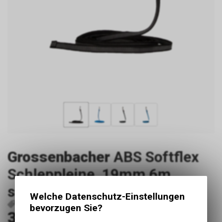
Grossenbacher
ABS Softflex
Schleppleine, 19mm 6m,
schwarz
Welche Datenschutz-Einstellungen
P3458
5214406sw
bevorzugen Sie?
34.50
CHF