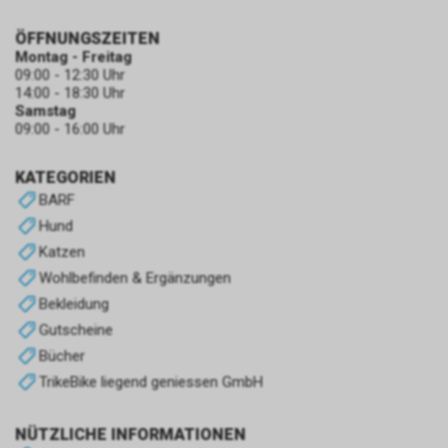
ÖFFNUNGSZEITEN
Montag - Freitag
09:00 - 12:30 Uhr
14:00 - 18:30 Uhr
Samstag
09:00 - 16:00 Uhr
KATEGORIEN
BARF
Hund
Katzen
Wohlbefinden & Ergänzungen
Bekleidung
Gutscheine
Bücher
TrikeBike liegend geniessen GmbH
NÜTZLICHE INFORMATIONEN