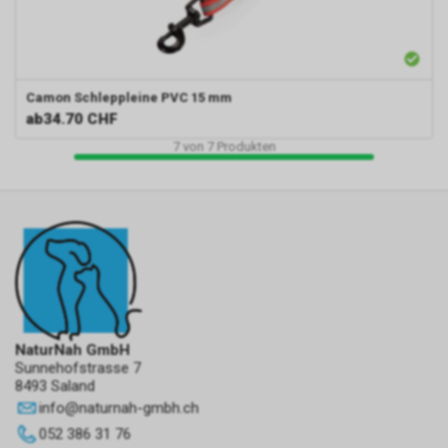
Camon
Schleppleine PVC 15 mm
ab
34.70 CHF
7
von
7
Produkten
NaturNah GmbH
Sunnehofstrasse 7
8493 Saland
info
@
naturnah-gmbh.ch
052 386 31 76