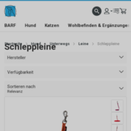
BARF
Hund
Katzen
Wohlbefinden & Ergänzungen
Startseite
Schleppleine
Hund
Unterwegs
Leine
Schleppleine
Hersteller
Verfügbarkeit
Sortieren nach
Relevanz