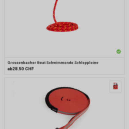
Grossenbacher Beat
Schwimmende Schleppleine
ab
28.50 CHF