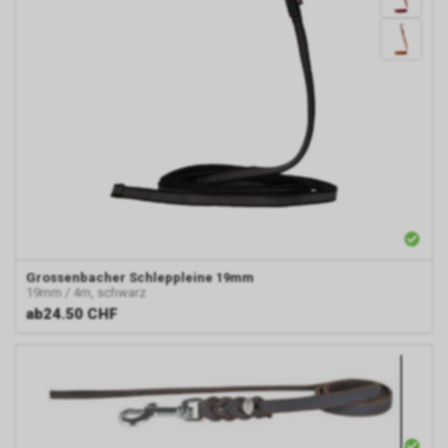
Grossenbacher
Schleppleine 19mm
19mm / 4m, schwarz
ab
24.50 CHF