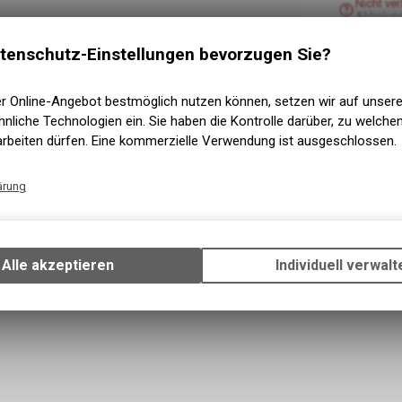
Nicht ve
Abholun
tenschutz-Einstellungen bevorzugen Sie?
er Online-Angebot bestmöglich nutzen können, setzen wir auf unser
nliche Technologien ein. Sie haben die Kontrolle darüber, zu welch
arbeiten dürfen. Eine kommerzielle Verwendung ist ausgeschlossen.
ärung
Technische Funktionen
Wir erfassen und speichern bestimmte Interaktionen und Einstellun
Ihrem Gerät, um die grundlegenden Funktionen unseres Online-Angeb
Alle akzeptieren
Individuell verwalt
Verwendung des Warenkorbs, zu ermöglichen. Bitte beachten Sie, d
gespeicherten Daten keinerlei Rückschlüsse auf Ihre persönlichen I
zulassen.