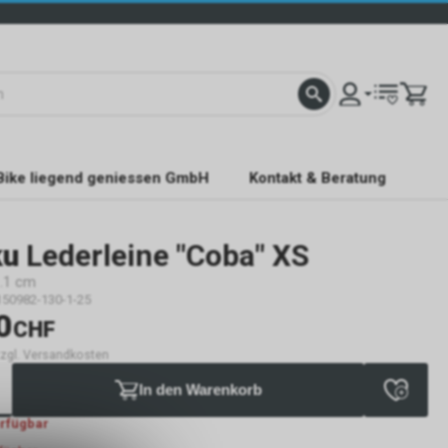
Bike liegend geniessen GmbH
Kontakt & Beratung
ku
Lederleine "Coba" XS
.1 cm
150982-130-1-25
0
CHF
 zzgl. Versandkosten
In den Warenkorb
erfügbar