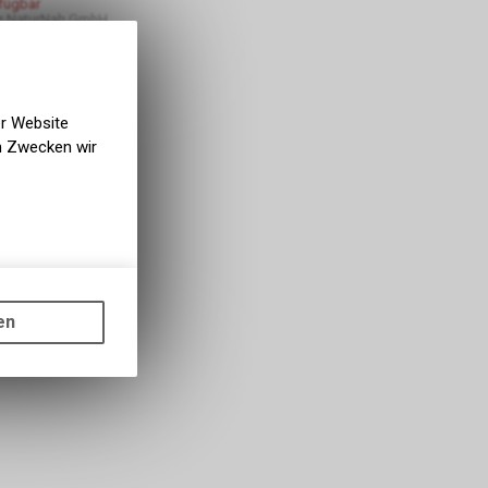
rfügbar
g NaturNah GmbH
er Website
en Zwecken wir
gen auf
ots, wie die
en
ass die
nformationen