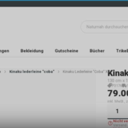
ngen
Bekleidung
Gutscheine
Bücher
Trike
Kina
e
Kinaku lederleine "coba"
Kinaku Lederleine "Coba" XS
130 cm x 1
P3176
79.0
inkl. MwSt.,
Nicht v
Versand