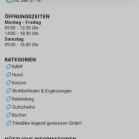
052 386 31 76
persönlichen Informationen
zulassen.
ÖFFNUNGSZEITEN
Montag - Freitag
09:00 - 12:30 Uhr
14:00 - 18:30 Uhr
Samstag
09:00 - 16:00 Uhr
KATEGORIEN
BARF
Hund
Katzen
Wohlbefinden & Ergänzungen
Bekleidung
Gutscheine
Bücher
TrikeBike liegend geniessen GmbH