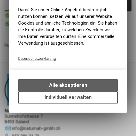
In den Warenkorb
Damit Sie unser Online-Angebot bestmöglich
Sofort verfügbar
nutzen können, setzen wir auf unserer Website
Versand
Sofort abholbar
Cookies und ähnliche Technologien ein. Sie haben
Abholung NaturNah GmbH
die Kontrolle darüber, zu welchen Zwecken wir
Ihre Daten verarbeiten dürfen. Eine kommerzielle
Verwendung ist ausgeschlossen.
Hundeleine geknüpft Holbox
Datenschutzerklärung
Technische Funktionen
Wir erfassen und speichern
bestimmte Interaktionen und
Alle akzeptieren
Einstellungen auf Ihrem Gerät,
um die grundlegenden
Individuell verwalten
Funktionen unseres Online-
Angebots, wie die Verwendung
NaturNah GmbH
des Warenkorbs, zu
Sunnehofstrasse 7
ermöglichen. Bitte beachten Sie,
8493 Saland
dass die gespeicherten Daten
info
@
naturnah-gmbh.ch
keinerlei Rückschlüsse auf Ihre